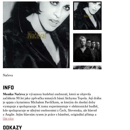
Načeva
INFO
Monika Načeva
je výraznou hudební osobností, která se objevila
začátkem 90.let jako zpěvačka temných básní Jáchyma Topola. Její dráha
je spjata s kytaristou Michalem Pavlíčkem, se kterým do dnešní doby
vystupuje a spolupracuje. K tomu experimentuje v elektronické hudbě,
kde spolupracuje se silnými osobnostmi z Čech, Slovenska, ale hlavně
z Anglie. Jejím hlavním rysem je práce s básněmi, originální přístup a
mimo-žánrová cesta.
číst více
V současné době zarezonovala hudebním světem zpráva, že se chystá
ODKAZY
reedice kultovního alba Nebe je rudý, které po 30. letech vyjde poprvé