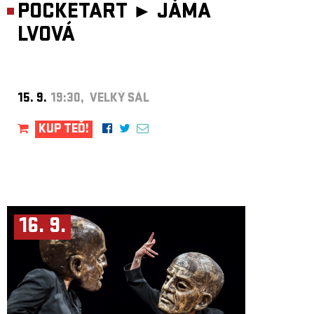
POCKETART ►
JÁMA
LVOVÁ
15. 9.
19:30, VELKÝ SÁL
KUP TEĎ!
16. 9.