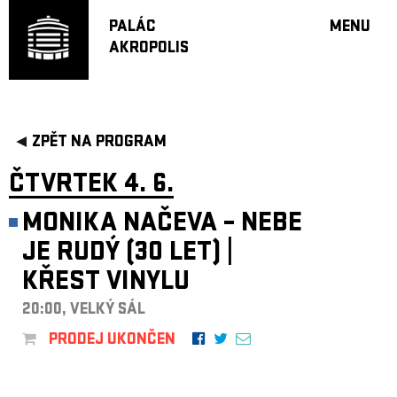
PALÁC
MENU
AKROPOLIS
PROGRA
VELKÝ S
MALÁ S
JAZZ BA
ZPĚT NA PROGRAM
DOPORU
ČTVRTEK 4. 6.
HUDBA
DIVADLO
MONIKA NAČEVA – NEBE
OFF PR
JE RUDÝ (30 LET) |
DÁRKOVÉ 
KŘEST VINYLU
PROJEKTY
20:00, VELKÝ SÁL
UNDERGRO
PRODEJ UKONČEN
KONTAKTY
NEWSLETT