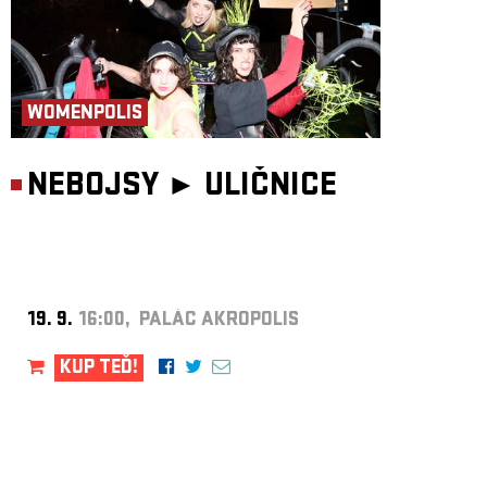
WOMENPOLIS
NEBOJSY ►
ULIČNICE
19. 9.
16:00, PALÁC AKROPOLIS
KUP TEĎ!