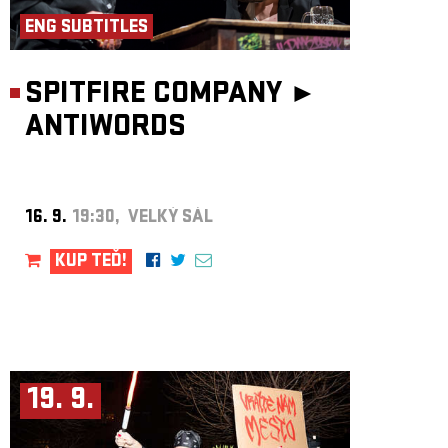
ENG SUBTITLES
SPITFIRE COMPANY ►
ANTIWORDS
16. 9.
19:30, VELKÝ SÁL
KUP TEĎ!
19. 9.