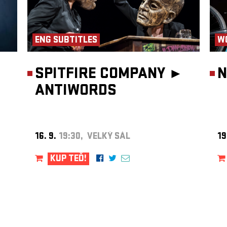
ENG SUBTITLES
W
SPITFIRE COMPANY ►
N
ANTIWORDS
16. 9.
19:30, VELKÝ SÁL
19
KUP TEĎ!