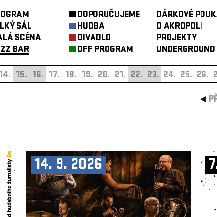
ROGRAM
DOPORUČUJEME
DÁRKOVÉ POUK
LKÝ SÁL
HUDBA
O AKROPOLI
ALÁ SCÉNA
DIVADLO
PROJEKTY
ZZ BAR
OFF PROGRAM
UNDERGROUND
14.
15.
16.
17.
18.
19.
20.
21.
22.
23.
24.
25.
26.
2
P
14. 9. 2026
7