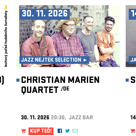
30. 11. 2026
1
JAZZ NEJTEK SELECTION ►
J
)
CHRISTIAN MARIEN
S
QUARTET
/DE
30. 11. 2026
20:30, JAZZ BAR
14
KUP TEĎ!