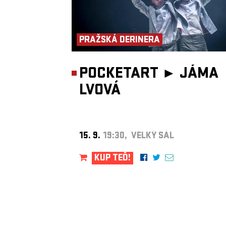
PRAŽSKÁ DERINERA
POCKETART ►
JÁMA
LVOVÁ
15. 9.
19:30, VELKÝ SÁL
KUP TEĎ!