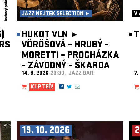
JAZZ NEJTEK SELECTION ►
V 
)
HUKOT VLN ►
T
RS
VÖRÖŠOVÁ – HRUBÝ –
MORETTI – PROCHÁZKA
– ZÁVODNÝ – ŠKARDA
14. 9. 2026
20:30, JAZZ BAR
7.
KUP TEĎ!
19. 10. 2026
2