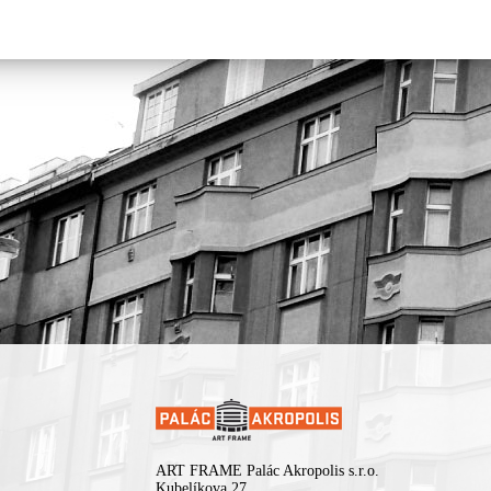
ART FRAME Palác Akropolis s.r.o.
Kubelíkova 27