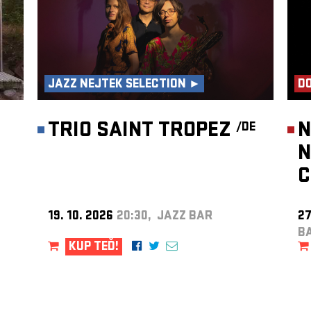
JAZZ NEJTEK SELECTION ►
DO
TRIO SAINT TROPEZ
N
/DE
N
C
19. 10. 2026
20:30, JAZZ BAR
27
B
KUP TEĎ!