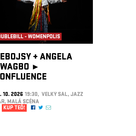
UBLEBILL - WOMENPOLIS
EBOJSY
+
ANGELA
WAGBO ►
ONFLUENCE
. 10. 2026
19:30, VELKÝ SÁL, JAZZ
AR, MALÁ SCÉNA
KUP TEĎ!