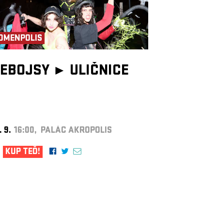
OMENPOLIS
EBOJSY ►
ULIČNICE
. 9.
16:00, PALÁC AKROPOLIS
KUP TEĎ!