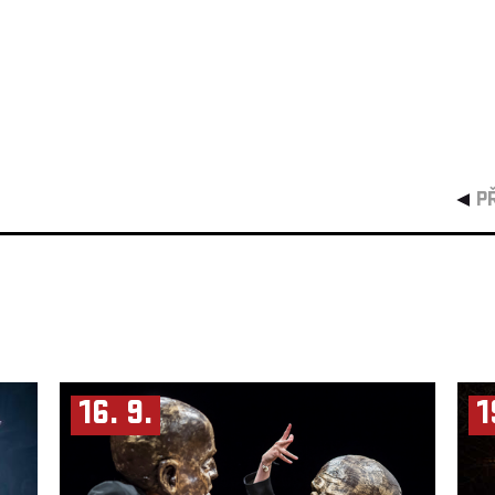
P
16. 9.
1