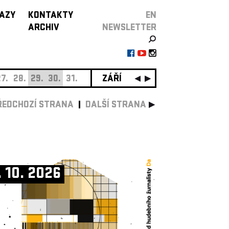
AZY
KONTAKTY
EN
ARCHIV
NEWSLETTER
7.
28.
29.
30.
31.
ZÁŘÍ
01.
02.
03.
04.
05.
0
ŘEDCHOZÍ STRANA
DALŠÍ STRANA
. 10. 2026