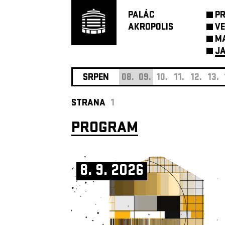
PALÁC
P
AKROPOLIS
VE
M
JA
SRPEN
08.
09.
10.
11.
12.
13.
STRANA
1
PROGRAM
8. 9. 2026