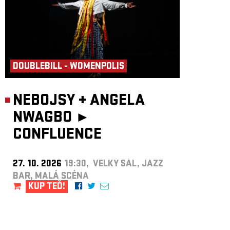
DOUBLEBILL - WOMENPOLIS
NEBOJSY
+
ANGELA
NWAGBO ►
CONFLUENCE
27. 10. 2026
19:30, VELKÝ SÁL, JAZZ
BAR, MALÁ SCÉNA
KUP TEĎ!