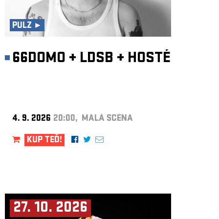
ARCHIV
NEWSLETT
PULZ ►
66DOMO
+
LDSB
+
HOSTÉ
4. 9. 2026
20:00, MALÁ SCÉNA
KUP TEĎ!
27. 10. 2026