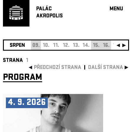
PALÁC
MENU
AKROPOLIS
PROGRA
VELKÝ S
MALÁ S
JAZZ BA
SRPEN
09.
10.
11.
12.
13.
14.
15.
16.
17.
18.
DOPORU
STRANA
1
HUDBA
PŘEDCHOZÍ STRANA
DALŠÍ STRANA
DIVADLO
PROGRAM
OFF PR
DÁRKOVÉ 
O AKROPOL
4. 9. 2026
PROJEKTY
UNDERGRO
KONTAKTY