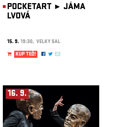
POCKETART ►
JÁMA
LVOVÁ
15. 9.
19:30, VELKÝ SÁL
KUP TEĎ!
16. 9.