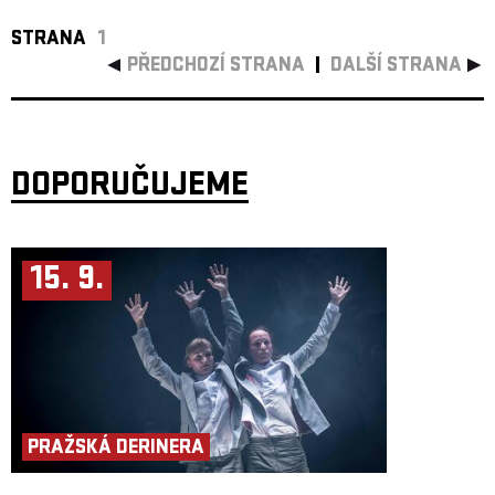
STRANA
1
PŘEDCHOZÍ STRANA
DALŠÍ STRANA
DOPORUČUJEME
15. 9.
PRAŽSKÁ DERINERA