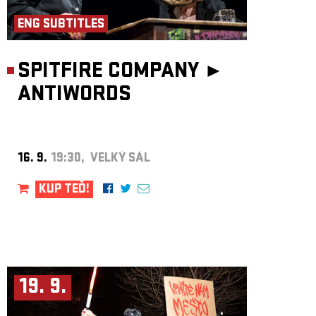
ENG SUBTITLES
SPITFIRE COMPANY ►
ANTIWORDS
16. 9.
19:30, VELKÝ SÁL
KUP TEĎ!
19. 9.