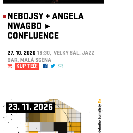
NEBOJSY
+
ANGELA
NWAGBO ►
CONFLUENCE
27. 10. 2026
19:30, VELKÝ SÁL, JAZZ
BAR, MALÁ SCÉNA
KUP TEĎ!
23. 11. 2026