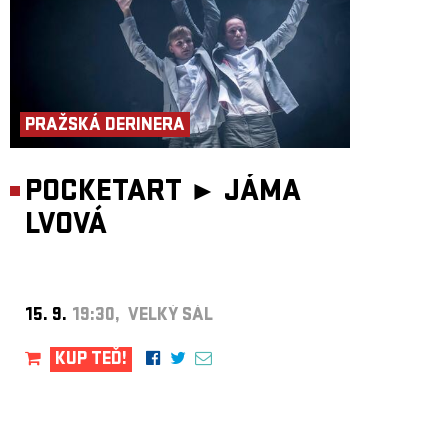
PRAŽSKÁ DERINERA
POCKETART ►
JÁMA
LVOVÁ
15. 9.
19:30, VELKÝ SÁL
KUP TEĎ!