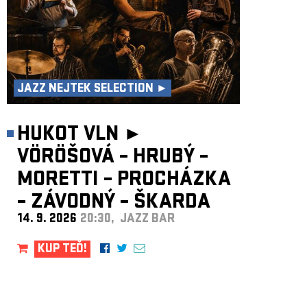
JAZZ NEJTEK SELECTION ►
HUKOT VLN ►
VÖRÖŠOVÁ – HRUBÝ –
MORETTI – PROCHÁZKA
– ZÁVODNÝ – ŠKARDA
14. 9. 2026
20:30, JAZZ BAR
KUP TEĎ!