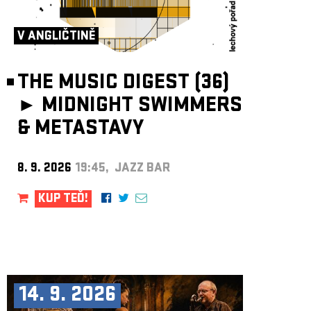
ARCHIV
NEWSLETT
V ANGLIČTINĚ
THE MUSIC DIGEST (36)
►
MIDNIGHT SWIMMERS
& METASTAVY
8. 9. 2026
19:45, JAZZ BAR
KUP TEĎ!
14. 9. 2026