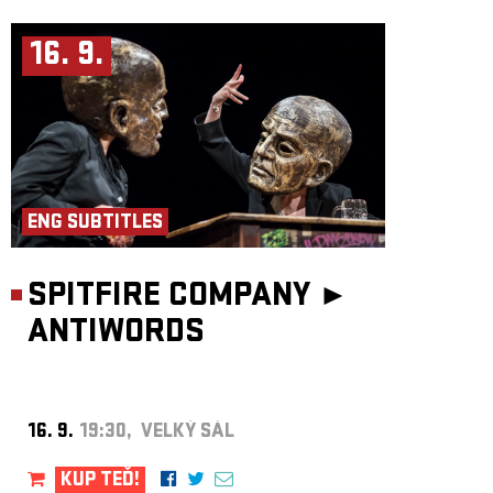
16. 9.
ENG SUBTITLES
SPITFIRE COMPANY ►
ANTIWORDS
16. 9.
19:30, VELKÝ SÁL
KUP TEĎ!