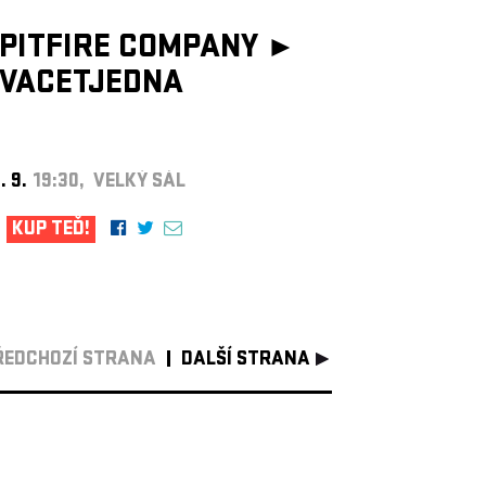
PITFIRE COMPANY ►
VACETJEDNA
. 9.
19:30, VELKÝ SÁL
KUP TEĎ!
ŘEDCHOZÍ STRANA
DALŠÍ STRANA