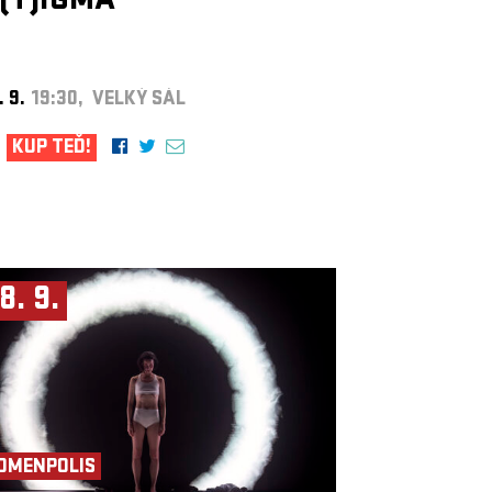
(T)IGMA
. 9.
19:30, VELKÝ SÁL
KUP TEĎ!
8. 9.
OMENPOLIS