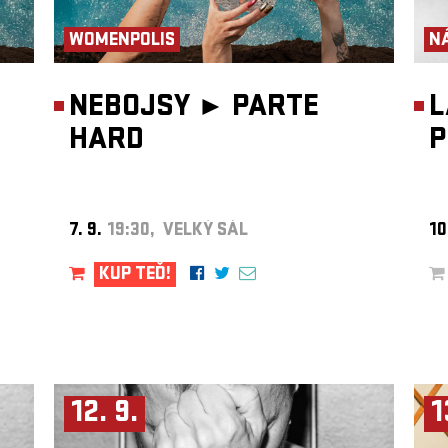
WOMENPOLIS
N
NEBOJSY ►
PARTE
L
HARD
P
7. 9.
19:30, VELKÝ SÁL
10
KUP TEĎ!
12. 9.
1