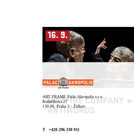
16. 9.
ENG SUBTITLES
ART FRAME Palác Akropolis s.r.o.
SPITFIRE COMPANY 
Kubelíkova 27
130 00, Praha 3 - Žižkov
ANTIWORDS
T +420 296 330 911