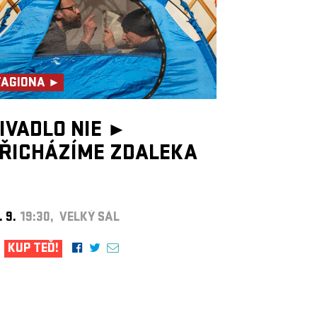
TAGIONA ►
IVADLO NIE ►
ŘICHÁZÍME ZDALEKA
. 9.
19:30, VELKÝ SÁL
KUP TEĎ!