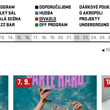
ROGRAM
DOPORUČUJEME
DÁRKOVÉ POUK
LKÝ SÁL
HUDBA
O AKROPOLI
ALÁ SCÉNA
DIVADLO
PROJEKTY
ZZ BAR
OFF PROGRAM
UNDERGROUND
13.
14.
15.
16.
17.
18.
19.
20.
21.
22.
23.
24.
25.
2
P
7. 9.
1