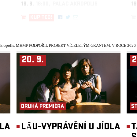
19. 9.
16:00, PALÁC AKROPOLIS
19
KUP TEĎ!
kropolis.
MHMP PODPOŘIL PROJEKT VÍCELETÝM GRANTEM. V ROCE 2026 Č
20. 9.
2
DRUHÁ PREMIÉRA
S
DLA
LẨU–VYPRÁVĚNÍ U JÍDLA
T