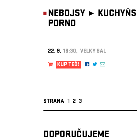
NEBOJSY ►
KUCHYŇS
PORNO
22. 9.
19:30, VELKÝ SÁL
KUP TEĎ!
STRANA
1
2
3
DOPORUČUJEME