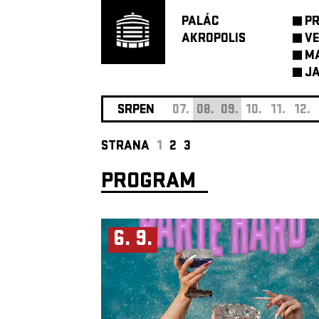
PALÁC
P
AKROPOLIS
VE
M
JA
SRPEN
07.
08.
09.
10.
11.
12.
STRANA
1
2
3
PROGRAM
6. 9.