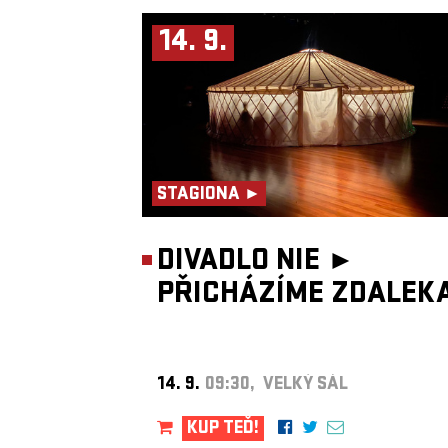
14. 9.
STAGIONA ►
DIVADLO NIE ►
PŘICHÁZÍME ZDALEK
14. 9.
09:30, VELKÝ SÁL
KUP TEĎ!