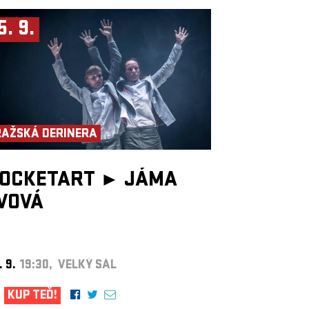
5. 9.
RAŽSKÁ DERINERA
OCKETART ►
JÁMA
VOVÁ
. 9.
19:30, VELKÝ SÁL
KUP TEĎ!