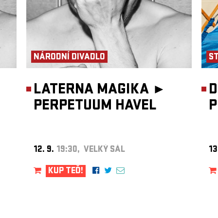
NÁRODNÍ DIVADLO
S
LATERNA MAGIKA ►
D
PERPETUUM HAVEL
P
12. 9.
19:30, VELKÝ SÁL
13
KUP TEĎ!