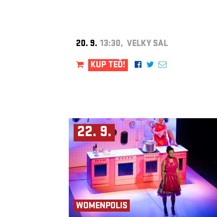
20. 9.
13:30, VELKÝ SÁL
KUP TEĎ!
22. 9.
WOMENPOLIS