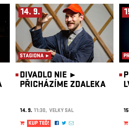
14. 9.
1
STAGIONA ►
P
DIVADLO NIE ►
P
A
PŘICHÁZÍME ZDALEKA
L
14. 9.
11:30, VELKÝ SÁL
15
KUP TEĎ!