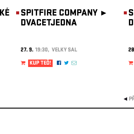
KÉ
SPITFIRE COMPANY ►
S
DVACETJEDNA
D
27. 9.
19:30, VELKÝ SÁL
28
KUP TEĎ!
P