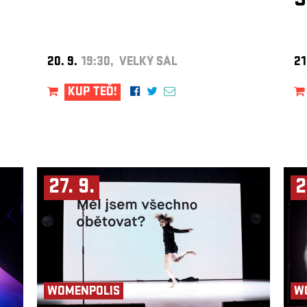
S
20. 9.
19:30, VELKÝ SÁL
21
KUP TEĎ!
27. 9.
2
WOMENPOLIS
W