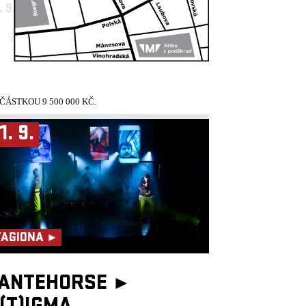
. 9.
18:30, PALÁC AKROPOLIS
VYPRODÁNO!
ÁSTKOU 9 500 000 KČ.
1. 9.
TAGIONA ►
ANTEHORSE ►