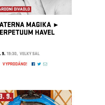
ÁRODNÍ DIVADLO
ATERNA MAGIKA ►
ERPETUUM HAVEL
. 9.
19:30, VELKÝ SÁL
VYPRODÁNO!
3. 9.