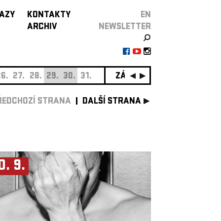
AZY
KONTAKTY
EN
ARCHIV
NEWSLETTER
6.
27.
28.
29.
30.
31.
ZÁŘÍ
01.
02.
03.
04.
0
ŘEDCHOZÍ STRANA
DALŠÍ STRANA
0. 9.