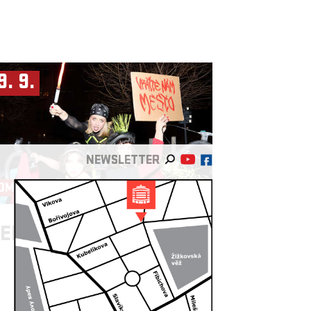
9. 9.
NEWSLETTER
OMENPOLIS
EBOJSY ►
ULIČNICE