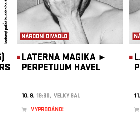
NÁRODNÍ DIVADLO
N
)
LATERNA MAGIKA ►
L
RS
PERPETUUM HAVEL
P
10. 9.
19:30, VELKÝ SÁL
11
VYPRODÁNO!