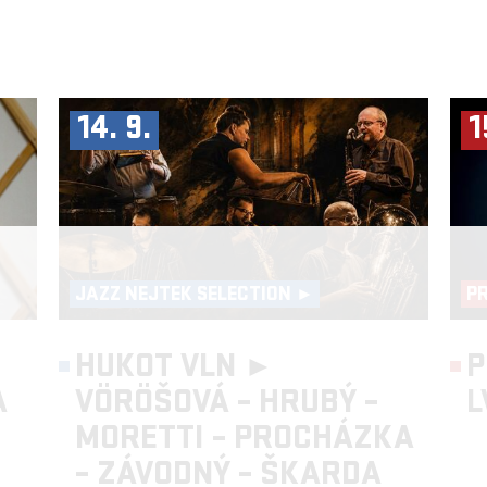
14. 9.
1
JAZZ NEJTEK SELECTION ►
P
HUKOT VLN ►
P
A
VÖRÖŠOVÁ – HRUBÝ –
L
MORETTI – PROCHÁZKA
– ZÁVODNÝ – ŠKARDA