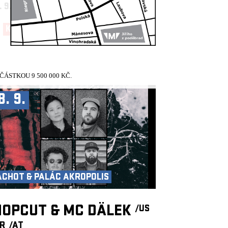
. 9.
19:30, VELKÝ SÁL
KUP TEĎ!
ÁSTKOU 9 500 000 KČ.
8. 9.
ACHOT & PALÁC AKROPOLIS
OPCUT & MC DÄLEK
/US
FR
/AT