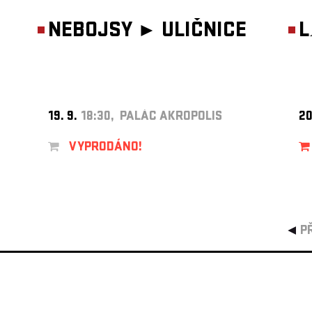
NEBOJSY ►
ULIČNICE
L
19. 9.
18:30, PALÁC AKROPOLIS
20
VYPRODÁNO!
P