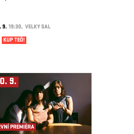
. 9.
19:30, VELKÝ SÁL
KUP TEĎ!
0. 9.
RVNÍ PREMIÉRA