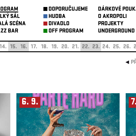
ROGRAM
DOPORUČUJEME
DÁRKOVÉ POUK
LKÝ SÁL
HUDBA
O AKROPOLI
ALÁ SCÉNA
DIVADLO
PROJEKTY
ZZ BAR
OFF PROGRAM
UNDERGROUND
14.
15.
16.
17.
18.
19.
20.
21.
22.
23.
24.
25.
26.
2
P
6. 9.
7