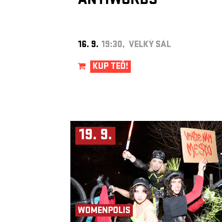
ANTIWORDS
16. 9.
19:30, VELKÝ SÁL
KUP TEĎ!
19. 9.
WOMENPOLIS