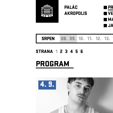
PALÁC
P
AKROPOLIS
VE
M
JA
SRPEN
08.
09.
10.
11.
12.
13.
STRANA
1
2
3
4
5
6
PROGRAM
4. 9.