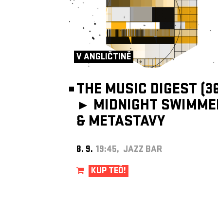
V ANGLIČTINĚ
THE MUSIC DIGEST (36
►
MIDNIGHT SWIMME
& METASTAVY
8. 9.
19:45, JAZZ BAR
KUP TEĎ!