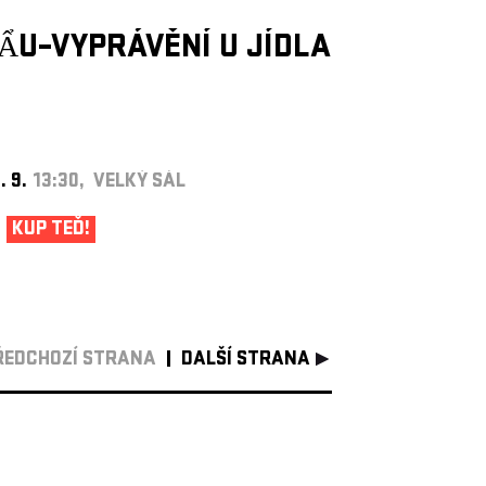
ẨU–VYPRÁVĚNÍ U JÍDLA
. 9.
13:30, VELKÝ SÁL
KUP TEĎ!
ŘEDCHOZÍ STRANA
DALŠÍ STRANA