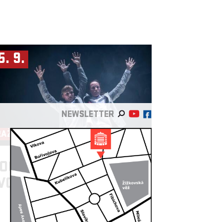
5. 9.
NEWSLETTER
RAŽSKÁ DERINERA
OCKETART ►
JÁMA
VOVÁ