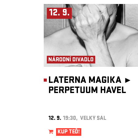
12. 9.
NÁRODNÍ DIVADLO
LATERNA MAGIKA ►
PERPETUUM HAVEL
12. 9.
19:30, VELKÝ SÁL
KUP TEĎ!