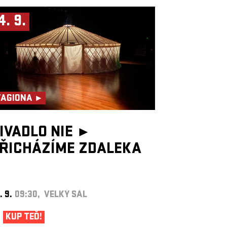
4. 9.
TAGIONA ►
IVADLO NIE ►
ŘICHÁZÍME ZDALEKA
. 9.
09:30, VELKÝ SÁL
KUP TEĎ!