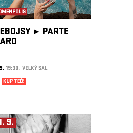
OMENPOLIS
EBOJSY ►
PARTE
ARD
 9.
19:30, VELKÝ SÁL
KUP TEĎ!
1. 9.