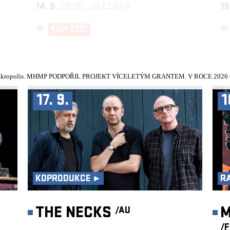
14. 9.
20:30, JAZZ BAR
15
KUP TEĎ!
kropolis.
MHMP PODPOŘIL PROJEKT VÍCELETÝM GRANTEM. V ROCE 2026 Č
17. 9.
1
KOPRODUKCE ►
R
►
THE NECKS
M
/AU
/