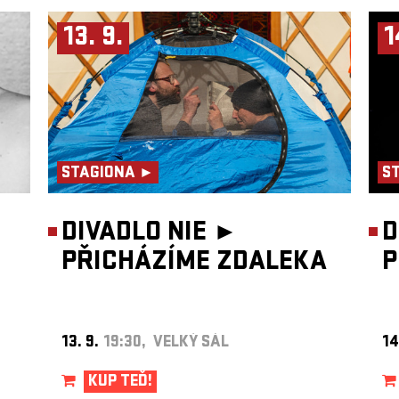
13. 9.
1
STAGIONA ►
S
DIVADLO NIE ►
D
PŘICHÁZÍME ZDALEKA
P
13. 9.
19:30, VELKÝ SÁL
14
KUP TEĎ!