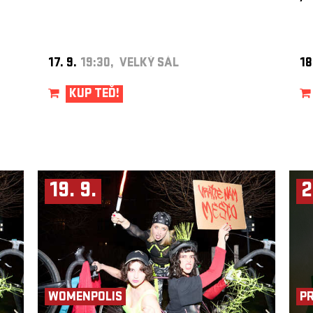
17. 9.
19:30, VELKÝ SÁL
18
KUP TEĎ!
19. 9.
2
WOMENPOLIS
P