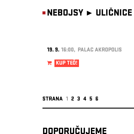
NEBOJSY ►
ULIČNICE
19. 9.
16:00, PALÁC AKROPOLIS
KUP TEĎ!
STRANA
1
2
3
4
5
6
DOPORUČUJEME