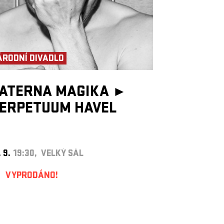
ÁRODNÍ DIVADLO
ATERNA MAGIKA ►
ERPETUUM HAVEL
. 9.
19:30, VELKÝ SÁL
VYPRODÁNO!