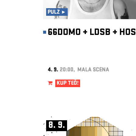
PULZ ►
66DOMO
+
LDSB
+
HOS
4. 9.
20:00, MALÁ SCÉNA
KUP TEĎ!
8. 9.