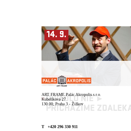
14. 9.
STAGIONA ►
ART FRAME Palác Akropolis s.r.o.
DIVADLO NIE ►
Kubelíkova 27
130 00, Praha 3 - Žižkov
PŘICHÁZÍME ZDALEK
T +420 296 330 911