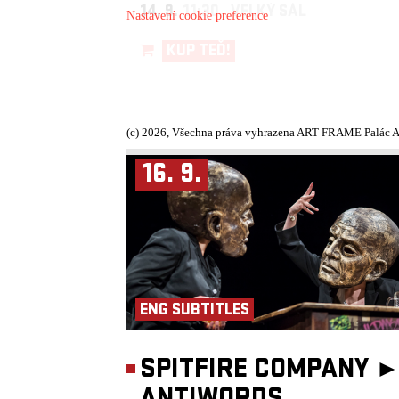
14. 9.
11:30, VELKÝ SÁL
Nastavení cookie preference
KUP TEĎ!
(c) 2026, Všechna práva vyhrazena ART FRAME Palác A
16. 9.
ENG SUBTITLES
SPITFIRE COMPANY 