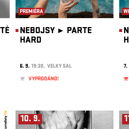
PREMIÉRA
W
TÉ
NEBOJSY ►
PARTE
N
HARD
H
6. 9.
19:30, VELKÝ SÁL
7.
VYPRODÁNO!
10. 9.
1