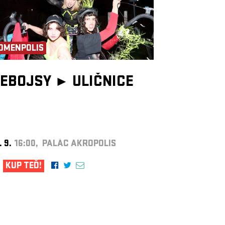
OMENPOLIS
EBOJSY ►
ULIČNICE
. 9.
16:00, PALÁC AKROPOLIS
KUP TEĎ!