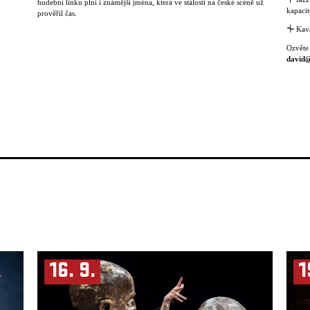
hudební linku plní i známější jména, která ve stálosti na české scéně už
kapacit
prověřil čas.
⏆
Kavá
Ozvěte
david@
16. 9.
1