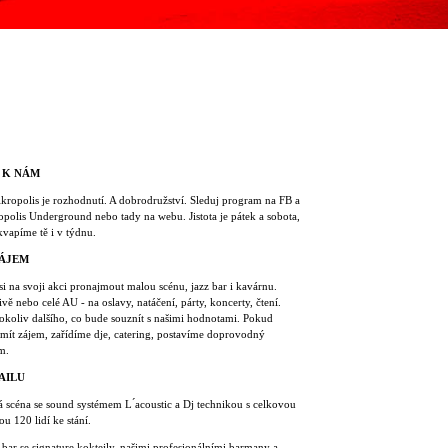
 K NÁM
Akropolis je rozhodnutí. A dobrodružství. Sleduj program na FB a
polis Underground nebo tady na webu. Jistota je pátek a sobota,
kvapíme tě i v týdnu.
ÁJEM
i na svoji akci pronajmout malou scénu, jazz bar i kavárnu.
ivě nebo celé AU - na oslavy, natáčení, párty, koncerty, čtení.
okoliv dalšího, co bude souznít s našimi hodnotami. Pokud
mít zájem, zařídíme dje, catering, postavíme doprovodný
m.
AILU
 scéna se sound systémem L ́acoustic a Dj technikou s celkovou
ou 120 lidí ke stání.
 bar se signature koktejly, našimi profesionálními barmany a