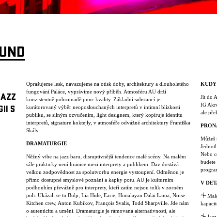
OUND
Oprašujeme lesk, navazujeme na otisk doby, architektury a dlouholetého
KUDY
fungování Paláce, vyprávíme nový příběh. Atmosféru AU drží
JAZZ
Jít do 
konzistentně pohromadě punc kvality. Základní substancí je
IG Akro
kurátorovaný výběr neoposlouchaných interpretů v intimní blízkosti
II S
ale pře
publiku, se silným ozvučením, light designem, který kopíruje identitu
interpretů, signature koktejly, v atmosféře odvážné architektury Františka
PRON
Skály.
Můžeš s
DRAMATURGIE
Jednotl
Nebo c
Něžný vibe na jazz baru, disruptivnější tendence malé scény. Na malém
budete 
sále prakticky není hranice mezi interprety a publikem. Dav dostává
progra
velkou zodpovědnost za spolutvorbu energie vystoupení. Odměnou je
přímo dostupné smyslové poznání a kapky potu. AU je kulturním
V DET
podhoubím převážně pro interprety, kteří zatím nejsou tolik v zorném
poli. Ukázali se tu Bulp, Lia Hide, Earie, Himalayan Dalai Lama, Noise
⏆
Malá
Kitchen crew, Anton Kubikov, François Svalis, Todd Sharpville. Jde nám
kapacit
o autenticitu a umění. Dramaturgie je rámovaná alternativností, ale
⏆
Jazz