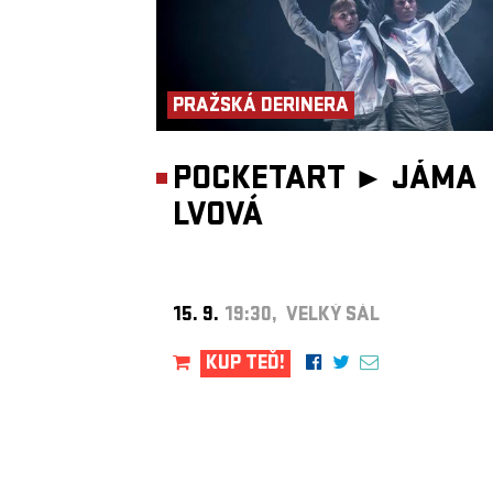
PRAŽSKÁ DERINERA
POCKETART ►
JÁMA
LVOVÁ
15. 9.
19:30, VELKÝ SÁL
KUP TEĎ!