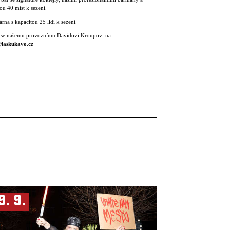
ou 40 míst k sezení.
rna s kapacitou 25 lidí k sezení.
 se našemu provoznímu Davidovi Kroupovi na
laskukavo.cz
9. 9.