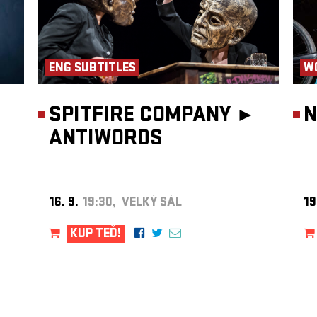
ENG SUBTITLES
W
SPITFIRE COMPANY ►
N
ANTIWORDS
16. 9.
19:30, VELKÝ SÁL
19
KUP TEĎ!