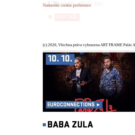
1. 10.
19:30, VELKÝ SÁL
Nastavení cookie preference
KUP TEĎ!
(c) 2026, Všechna práva vyhrazena ART FRAME Palác A
10. 10.
EUROCONNECTIONS ►
BABA ZULA