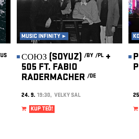
MUSIC INFINITY ►
K
СОЮЗ (SOYUZ)
+
P
/US
/BY
/PL
505 FT. FABIO
P
RADERMACHER
/DE
24. 9.
19:30, VELKÝ SÁL
25
KUP TEĎ!