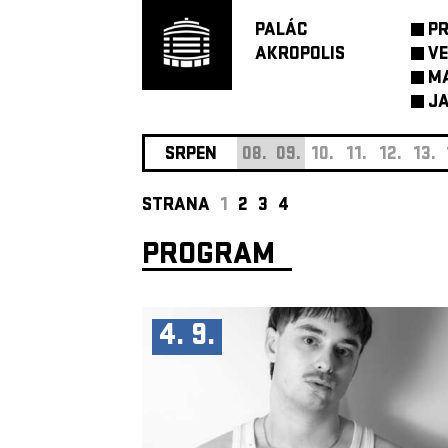
PALÁC
P
AKROPOLIS
VE
M
JA
SRPEN
08.
09.
10.
11.
12.
13.
STRANA
1
2
3
4
PROGRAM
4. 9.