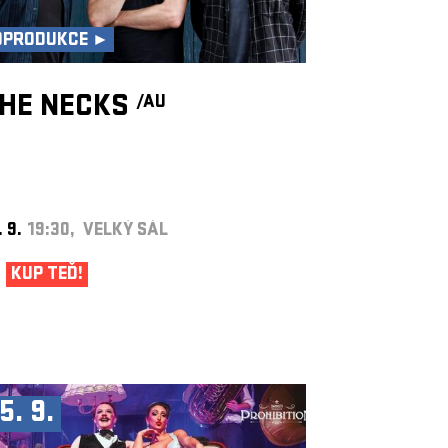
OPRODUKCE ►
HE NECKS
/AU
. 9.
19:30, VELKÝ SÁL
KUP TEĎ!
5. 9.