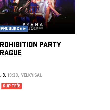
OPRODUKCE ►
ROHIBITION PARTY
RAGUE
. 9.
19:30, VELKÝ SÁL
KUP TEĎ!