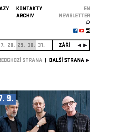
AZY
KONTAKTY
EN
ARCHIV
NEWSLETTER
7.
28.
29.
30.
31.
ZÁŘÍ
01.
02.
03.
04.
05.
0
ŘEDCHOZÍ STRANA
DALŠÍ STRANA
7. 9.