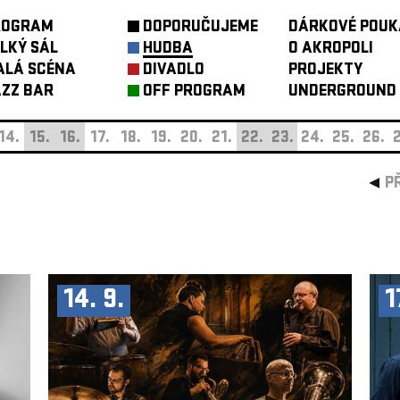
ROGRAM
DOPORUČUJEME
DÁRKOVÉ POUK
LKÝ SÁL
HUDBA
O AKROPOLI
ALÁ SCÉNA
DIVADLO
PROJEKTY
ZZ BAR
OFF PROGRAM
UNDERGROUND
14.
15.
16.
17.
18.
19.
20.
21.
22.
23.
24.
25.
26.
2
P
14. 9.
1