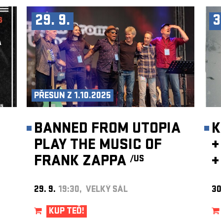
29. 9.
3
PŘESUN Z 1.10.2025
BANNED FROM UTOPIA
K
PLAY THE MUSIC OF
+
FRANK ZAPPA
+
/US
29. 9.
19:30, VELKÝ SÁL
30
KUP TEĎ!