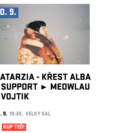
0. 9.
ATARZIA - KŘEST ALBA
SUPPORT ►
MEOWLAU
VOJTIK
. 9.
19:30, VELKÝ SÁL
KUP TEĎ!