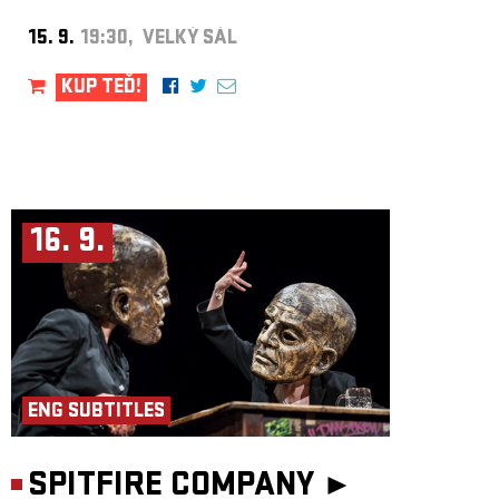
15. 9.
19:30, VELKÝ SÁL
KUP TEĎ!
16. 9.
ENG SUBTITLES
SPITFIRE COMPANY ►