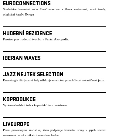
EUROCONNECTIONS
Souřadnice koncertní série EuroConnection - žhavá současnost, nové trendy,
originální kapely, Evropa.
HUDEBNÍ REZIDENCE
Prostor pro hudební tvorbu v Paláci Akropolis.
IBERIAN WAVES
JAZZ NEJTEK SELECTION
Dramaturgie této jazzové řady reflektuje estetickou proměnlivost a elastičnost jazzu.
KOPRODUKCE
Výběrová hudební řada s koprodukčním charakterem.
LIVEUROPE
První pan-evropská iniciativa, která podporuje koncertní scény v jejich snažení
propagovat nově vznikající evropskou hudbu.