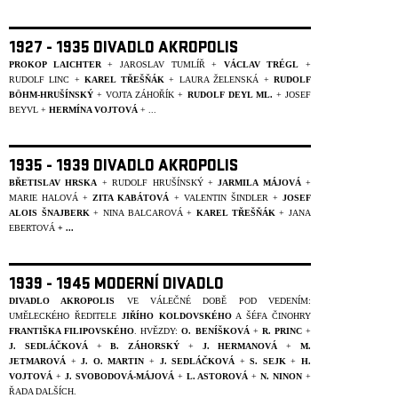
1927 - 1935 DIVADLO AKROPOLIS
PROKOP LAICHTER
+ JAROSLAV TUMLÍŘ +
VÁCLAV TRÉGL
+
RUDOLF LINC +
KAREL TŘEŠŇÁK
+ LAURA ŽELENSKÁ +
RUDOLF
BÖHM-HRUŠÍNSKÝ
+ VOJTA ZÁHOŘÍK +
RUDOLF DEYL ML.
+
JOSEF
BEYVL
+
HERMÍNA VOJTOVÁ
+ ...
1935 - 1939 DIVADLO AKROPOLIS
BŘETISLAV HRSKA
+ RUDOLF HRUŠÍNSKÝ +
JARMILA MÁJOVÁ
+
MARIE HALOVÁ +
ZITA KABÁTOVÁ
+ VALENTIN ŠINDLER +
JOSEF
ALOIS ŠNAJBERK
+ NINA BALCAROVÁ +
KAREL TŘEŠŇÁK
+ JANA
EBERTOVÁ
+ ...
1939 - 1945 MODERNÍ DIVADLO
DIVADLO AKROPOLIS
VE VÁLEČNÉ DOBĚ POD VEDENÍM:
UMĚLECKÉHO ŘEDITELE
JIŘÍHO KOLDOVSKÉHO
A ŠÉFA ČINOHRY
FRANTIŠKA FILIPOVSKÉHO
. HVĚZDY:
O. BENÍŠKOVÁ
+
R. PRINC
+
J. SEDLÁČKOVÁ
+
B. ZÁHORSKÝ
+
J. HERMANOVÁ
+
M.
JETMAROVÁ
+
J. O. MARTIN
+
J. SEDLÁČKOVÁ
+
S. SEJK
+
H.
VOJTOVÁ
+
J. SVOBODOVÁ-MÁJOVÁ
+
L. ASTOROVÁ
+
N. NINON
+
ŘADA DALŠÍCH.