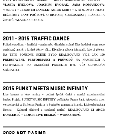
VLASTA RYDLOVÁ, JOACHIM DVOŘÁK, JANA KOMÁNKOVÁ
:
VÝSTAVY +
JERONÝM JANÍČEK
: AUTOR KNIHY + K NÍ JE DVD S FILMY
REŽISÉRKY
JANY POČTOVÉ
O HISTORII, SOUČASNOSTI, PLÁNECH A
ŽIVOTĚ PALÁCE AKROPOLIS.
2011 - 2015 TRAFFIC DANCE
Pojízdné podium – hasičský veterán nebo divadelní scéna? Taky hudební stage nebo
oprýskaný ateliér a klidně dětský ráj… Divadlo a zábava jaksepatří, kde si přejete.
NA TÉTO POJÍZDNÉ SCÉNĚ BYLO REALIZOVÁNO VÍCE JAK
100
PŘEDSTAVENÍ, PERFORMANCÍ A PRŮVODŮ
NA NÁMĚSTÍCH A
FESTIVALECH. PO UKONČENÍ PROJEKTU BYL VŮZ ODPRODÁN
SBĚRATELI.
2015 PUNKT MEETS MUSIC INFINITY
Live koncert a jeho remixy v podání špiček české a norské experimentální
hudby.
Projekt PUNKT/MUSIC INFINITY pořádá Art Frame Palác Akropolis s.r.o.
ve spolupráci se Stiftelsen Punkt a je Podpořen grantem z Islandu, Lichtenštejnska a
Norska - Kulturní dědictví a současné umění. REALIZOVÁNO
12 AKCÍ:
KONCERTŮ
+
JEJICH LIVE REMIXŮ
+
WORKSHOPŮ
.