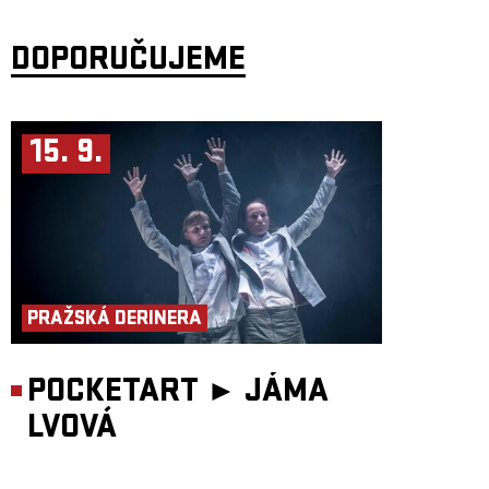
DOPORUČUJEME
15. 9.
PRAŽSKÁ DERINERA
POCKETART ►
JÁMA
LVOVÁ