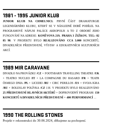
1981 - 1995 JUNIOR KLUB
JUNIOR KLUB NA CHMELNICI.
PRVNÍ ČÁST DRAMATURGIE
LEGENDÁRNÍHO KLUBU, KTERÝ SE V NÁSLEDNÉ DOBĚ PODÍLEL NA
PROGRAMOVÉ NÁPLNI PALÁCE AKROPOLIS A TO Z OBDOBÍ JEHO
FUNGOVÁNÍ NA ADRESE:
KONĚVOVA 219, PRAHA 3 ŽIŽKOV, TEL: 82
85 98
. V PROJEKTU BYLO
REALIZOVÁNO CCA 3.000
KONCERTŮ,
DIVADELNÍCH PŘEDSTAVENÍ, VÝSTAV A EDUKATIVNÍCH KULTURNÍCH
AKCÍ.
1989 MIR CARAVANE
DIVADLO NA PROVÁZKU
/CZ
+ FOOTSBARN TRAVELLING THEATRE
/UK
+ TEATRO NUCLEO
/IT
+ LA COMPAGNIE DU HASARD
/FR
+ TEATR
ÓSMEGO DNIA
/PL
+ LICEDEI
/RU
+ CIRC PERILLOS
/ES
+ SVOJA IGRA
/RU
+ BOLESLAV POLÍVKA
/CZ
J.H. V PROJEKTU BYLO REALIZOVÁNO
25 PŘEDSTAVENÍ HLAVNÍCH AKTÉRŮ
+ DOPROVODNÝ PROGRAM:
150
KONCERTŮ A DIVADELNÍCH PŘEDSTAVENÍ
+
400 PERFORMANCÍ
...
1990 THE ROLLING STONES
Projekt v rekonstrukci do 30.06.2024, děkujeme za pochopení.