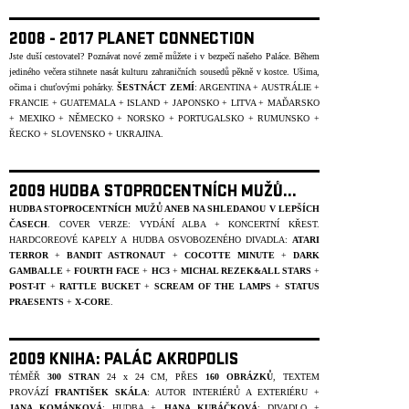
2008 - 2017 PLANET CONNECTION
Jste duší cestovatel? Poznávat nové země můžete i v bezpečí našeho Paláce. Během
jediného večera stihnete nasát kulturu zahraničních sousedů pěkně v kostce. Ušima,
očima i chuťovými pohárky.
ŠESTNÁCT ZEMÍ
: ARGENTINA + AUSTRÁLIE +
FRANCIE + GUATEMALA + ISLAND + JAPONSKO + LITVA + MAĎARSKO
+ MEXIKO + NĚMECKO + NORSKO + PORTUGALSKO + RUMUNSKO +
ŘECKO + SLOVENSKO + UKRAJINA.
2009 HUDBA STOPROCENTNÍCH MUŽŮ...
HUDBA STOPROCENTNÍCH MUŽŮ ANEB NA SHLEDANOU V LEPŠÍCH
ČASECH
. COVER VERZE: VYDÁNÍ ALBA + KONCERTNÍ KŘEST.
HARDCOREOVÉ KAPELY A HUDBA OSVOBOZENÉHO DIVADLA:
ATARI
TERROR
+
BANDIT ASTRONAUT
+
COCOTTE MINUTE
+
DARK
GAMBALLE
+
FOURTH
FACE
+
HC3
+
MICHAL REZEK&ALL STARS
+
POST-IT
+
RATTLE BUCKET
+
SCREAM OF THE LAMPS
+
STATUS
PRAESENTS
+
X-CORE
.
2009 KNIHA: PALÁC AKROPOLIS
TÉMĚŘ
300 STRAN
24 x 24 CM, PŘES
160 OBRÁZKŮ
, TEXTEM
PROVÁZÍ
FRANTIŠEK SKÁLA
: AUTOR INTERIÉRŮ A EXTERIÉRU +
JANA KOMÁNKOVÁ
: HUDBA +
HANA KUBÁČKOVÁ
: DIVADLO +