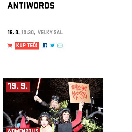
ANTIWORDS
16. 9.
19:30, VELKÝ SÁL
KUP TEĎ!
19. 9.
WOMENPOLIS