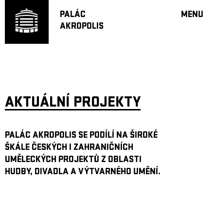
PALÁC
MENU
AKROPOLIS
PROGRA
VELKÝ S
MALÁ S
JAZZ BA
DOPORU
AKTUÁLNÍ PROJEKTY
HUDBA
DIVADLO
OFF PR
PALÁC AKROPOLIS SE PODÍLÍ NA ŠIROKÉ
ŠKÁLE ČESKÝCH I ZAHRANIČNÍCH
DÁRKOVÉ 
UMĚLECKÝCH PROJEKTŮ Z OBLASTI
PROJEKTY
HUDBY, DIVADLA A VÝTVARNÉHO UMĚNÍ.
UNDERGRO
KONTAKTY
NEWSLETT