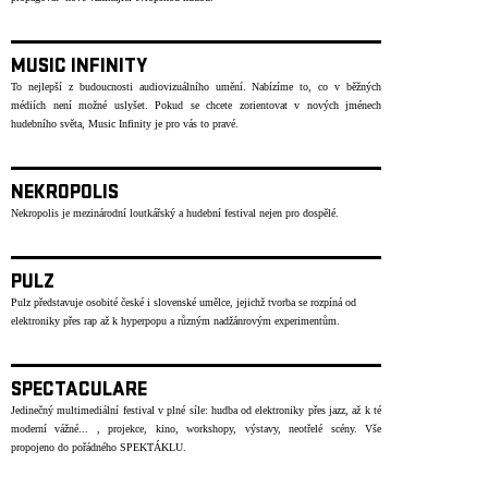
MUSIC INFINITY
To nejlepší z budoucnosti audiovizuálního umění. Nabízíme to, co v běžných
médiích není možné uslyšet. Pokud se chcete zorientovat v nových jménech
hudebního světa, Music Infinity je pro vás to pravé.
NEKROPOLIS
Nekropolis je mezinárodní loutkářský a hudební festival nejen pro dospělé.
PULZ
Pulz představuje osobité české i slovenské umělce, jejichž tvorba se rozpíná od
elektroniky přes rap až k hyperpopu a různým nadžánrovým experimentům.
SPECTACULARE
Jedinečný multimediální festival v plné síle: hudba od elektroniky přes jazz, až k té
moderní vážné... , projekce, kino, workshopy, výstavy, neotřelé scény. Vše
propojeno do pořádného SPEKTÁKLU.