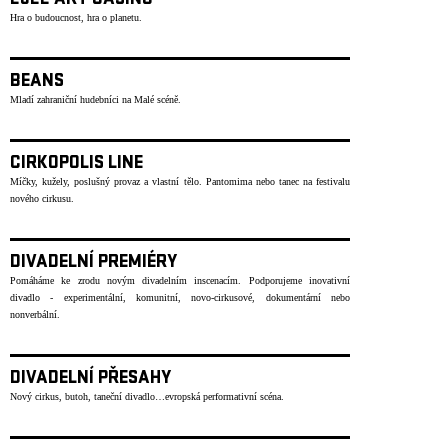
2022 ART CASINO
Hra o budoucnost, hra o planetu.
BEANS
Mladí zahraniční hudebníci na Malé scéně.
CIRKOPOLIS LINE
Míčky, kužely, poslušný provaz a vlastní tělo. Pantomima nebo tanec na festivalu
nového cirkusu.
DIVADELNÍ PREMIÉRY
Pomáháme ke zrodu novým divadelním inscenacím. Podporujeme inovativní
divadlo - experimentální, komunitní, novo-cirkusové, dokumentární nebo
nonverbální.
DIVADELNÍ PŘESAHY
Nový cirkus, butoh, taneční divadlo…evropská performativní scéna.