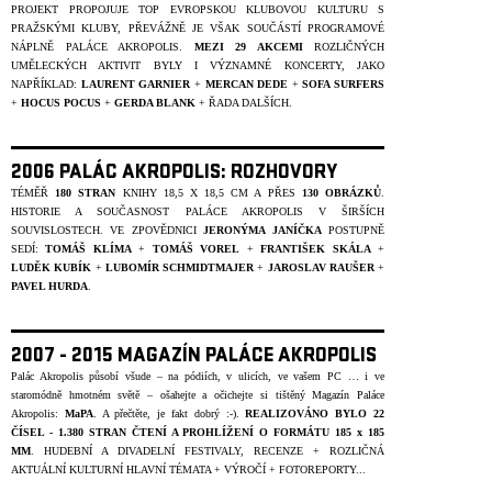
PROJEKT PROPOJUJE TOP EVROPSKOU KLUBOVOU KULTURU S
PRAŽSKÝMI KLUBY, PŘEVÁŽNĚ JE VŠAK SOUČÁSTÍ PROGRAMOVÉ
NÁPLNĚ PALÁCE AKROPOLIS.
MEZI 29 AKCEMI
ROZLIČNÝCH
UMĚLECKÝCH AKTIVIT BYLY I VÝZNAMNÉ KONCERTY, JAKO
NAPŘÍKLAD:
LAURENT GARNIER
+
MERCAN DEDE
+
SOFA SURFERS
+
HOCUS POCUS
+
GERDA BLANK
+ ŘADA DALŠÍCH.
2006 PALÁC AKROPOLIS: ROZHOVORY
TÉMĚŘ
180 STRAN
KNIHY 18,5 X 18,5 CM A PŘES
130 OBRÁZKŮ
.
HISTORIE A SOUČASNOST PALÁCE AKROPOLIS V ŠIRŠÍCH
SOUVISLOSTECH. VE ZPOVĚDNICI
JERONÝMA JANÍČKA
POSTUPNĚ
SEDÍ:
TOMÁŠ KLÍMA
+
TOMÁŠ VOREL
+
FRANTIŠEK
SKÁLA
+
LUDĚK KUBÍK
+
LUBOMÍR SCHMIDTMAJER
+
JAROSLAV
RAUŠER
+
PAVEL HURDA
.
2007 - 2015 MAGAZÍN PALÁCE AKROPOLIS
Palác Akropolis působí všude – na pódiích, v ulicích, ve vašem PC … i ve
staromódně hmotném světě – ošahejte a očichejte si tištěný Magazín Paláce
Akropolis:
MaPA
. A přečtěte, je fakt dobrý :-).
REALIZOVÁNO BYLO
22
ČÍSEL - 1.380 STRAN ČTENÍ A PROHLÍŽENÍ O FORMÁTU 185 x 185
MM
. HUDEBNÍ A DIVADELNÍ FESTIVALY, RECENZE + ROZLIČNÁ
AKTUÁLNÍ KULTURNÍ HLAVNÍ TÉMATA + VÝROČÍ + FOTOREPORTY...