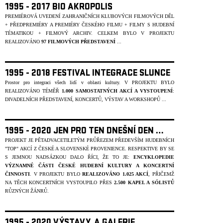
1995 - 2017 BIO AKROPOLIS
PREMIÉROVÁ UVEDENÍ ZAHRANIČNÍCH KLUBOVÝCH FILMOVÝCH DĚL
+ PŘEDPREMIÉRY A PREMIÉRY ČESKÉHO FILMU + FILMY S HUDEBNÍ
TÉMATIKOU + FILMOVÝ ARCHIV. CELKEM BYLO V PROJEKTU
REALIZOVÁNO
97 FILMOVÝCH PŘEDSTAVENÍ
...
1995 - 2018 FESTIVAL INTEGRACE SLUNCE
Prostor pro integraci všech lidí v oblasti kultury.
V PROJEKTU BYLO
REALIZOVÁNO TÉMĚŘ
1.000 SAMOSTATNÝCH AKCÍ A VYSTOUPENÍ
:
DIVADELNÍCH PŘEDSTAVENÍ, KONCERTŮ, VÝSTAV A WORKSHOPŮ ...
1995 - 2020 JEN PRO TEN DNEŠNÍ DEN …
PROJEKT JE PĚTADVACETILETÝM PRŮŘEZEM PŘEDEVŠÍM HUDEBNÍCH
"TOP" AKCÍ Z ČESKÉ A SLOVENSKÉ PROVENIENCE. RESPEKTIVE BY SE
S JEMNOU NADSÁZKOU DALO ŘÍCI, ŽE TO JE:
ENCYKLOPEDIE
VÝZNAMNÉ ČÁSTI ČESKÉ HUDEBNÍ KULTURY A KONCERTNÍ
ČINNOSTI
. V PROJEKTU BYLO
REALIZOVÁNO 1.025 AKCÍ
, PŘIČEMŽ
NA TĚCH KONCERTNÍCH VYSTOUPILO PŘES
2.500 KAPEL A SÓLIST
Ů
R
ŮZNÝCH ŽÁNR
Ů.