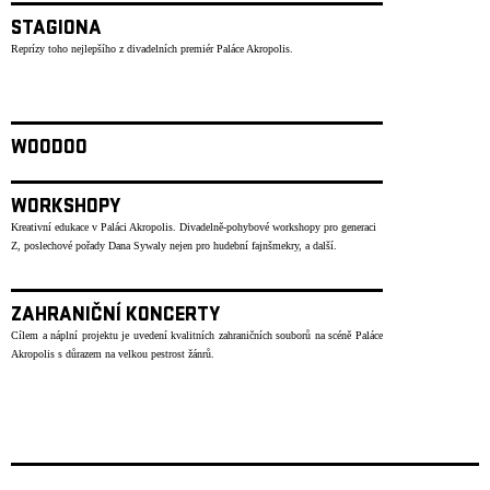
STAGIONA
Reprízy toho nejlepšího z divadelních premiér Paláce Akropolis.
WOODOO
WORKSHOPY
Kreativní edukace v Paláci Akropolis. Divadelně-pohybové workshopy pro generaci
Z, poslechové pořady Dana Sywaly nejen pro hudební fajnšmekry, a další.
ZAHRANIČNÍ KONCERTY
Cílem a náplní projektu je uvedení kvalitních zahraničních souborů na scéně Paláce
Akropolis s důrazem na velkou pestrost žánrů.