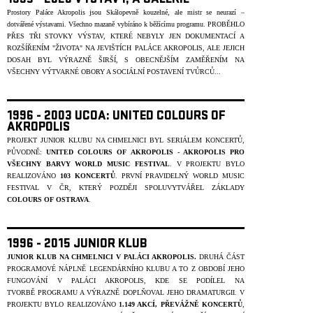
1995 - 2020 VÝSTAVY, A GALERIE
Prostory Paláce Akropolis jsou Skálopevně kouzelné, ale mistr se neurazí –
dotvářené výstavami. Všechno mazaně vybíráno k běžícímu programu.
PROBĚHLO
PŘES TŘI STOVKY VÝSTAV, KTERÉ NEBYLY JEN DOKUMENTACÍ A
ROZŠÍŘENÍM "ŽIVOTA" NA JEVIŠTÍCH PALÁCE AKROPOLIS, ALE JEJICH
DOSAH BYL VÝRAZNĚ ŠIRŠÍ, S OBECNĚJŠÍM ZAMĚŘENÍM NA
VŠECHNY VÝTVARNÉ OBORY A SOCIÁLNÍ POSTAVENÍ T
V
ŮRC
Ů
...
1996 - 2003 UCOA: UNITED COLOURS OF
AKROPOLIS
PROJEKT JUNIOR KLUBU NA CHMELNICI BYL SERIÁLEM KONCERTŮ,
PŮVODNĚ:
UNITED COLOURS OF AKROPOLIS - AKROPOLIS PRO
VŠECHNY BARVY WORLD MUSIC FESTIVAL
. V PROJEKTU BYLO
REALIZOVÁNO
103 KONCERTŮ
. PRVNÍ PRAVIDELNÝ WORLD MUSIC
FESTIVAL V ČR, KTERÝ POZDĚJI SPOLUVYTVÁŘEL ZÁKLADY
COLOURS OF OSTRAVA
.
1996 - 2015 JUNIOR KLUB
JUNIOR KLUB NA CHMELNICI V PALÁCI AKROPOLIS.
DRUHÁ ČÁST
PROGRAMOVÉ NÁPLNĚ LEGENDÁRNÍHO KLUBU A TO Z OBDOBÍ JEHO
FUNGOVÁNÍ V PALÁCI AKROPOLIS, KDE SE PODÍLEL NA
TVORBĚ
PROGRAMU A VÝRAZNĚ DOPLŇOVAL JEHO DRAMATURGII. V
PROJEKTU BYLO REALIZOVÁNO
1.149 AKCÍ, PŘEVÁŽNĚ KONCERTŮ
,