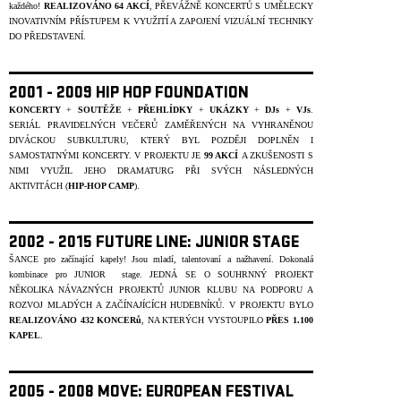
každého!
REALIZOVÁNO
64 AKCÍ
, PŘEVÁŽNĚ KONCERTŮ S UMĚLECKY
INOVATIVNÍM PŘÍSTUPEM K VYUŽITÍ A ZAPOJENÍ VIZUÁLNÍ TECHNIKY
DO PŘEDSTAVENÍ.
2001 - 2009 HIP HOP FOUNDATION
KONCERTY
+
SOUTĚŽE
+
PŘEHLÍDKY
+
UKÁZKY
+
DJs
+
VJs
.
SERIÁL PRAVIDELNÝCH VEČERŮ ZAMĚŘENÝCH NA VYHRANĚNOU
DIVÁCKOU SUBKULTURU, KTERÝ BYL POZDĚJI DOPLNĚN I
SAMOSTATNÝMI KONCERTY. V PROJEKTU JE
99 AKCÍ
A ZKUŠENOSTI S
NIMI VYUŽIL JEHO DRAMATURG PŘI SVÝCH NÁSLEDNÝCH
AKTIVITÁCH (
HIP-HOP CAMP
).
2002 - 2015 FUTURE LINE: JUNIOR STAGE
ŠANCE pro začínající kapely! Jsou mladí, talentovaní a nažhavení. Dokonalá
kombinace pro JUNIOR stage.
JEDNÁ SE O SOUHRNNÝ PROJEKT
NĚKOLIKA NÁVAZNÝCH PROJEKTŮ JUNIOR KLUBU NA PODPORU A
ROZVOJ MLADÝCH A ZAČÍNAJÍCÍCH HUDEBNÍKŮ. V PROJEKTU BYLO
REALIZOVÁNO 432 KONCERů
, NA KTERÝCH VYSTOUPILO
PŘES 1.100
KAPEL
.
2005 - 2008 MOVE: EUROPEAN FESTIVAL