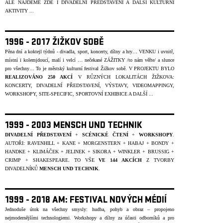
ALE NAJDEME ZDE I DIVADELNÍ PŘEDSTAVENÍ A DALŠÍ KULTURNÍ
AKTIVITY ...
1996 - 2017 ŽIŽKOV SOBĚ
Pěna dní a koktejl týdnů - divadla, sport, koncerty, dílny a hry… VENKU i uvnitř,
místní i kolemjdoucí, malí i velcí … nečekané ZÁŽITKY /to nám věřte/ a slunce
pro všechny… To je městský kulturní festival Žižkov sobě. V PROJEKTU BYLO
REALIZOVÁNO 250 AKCÍ
V R
Ů
ZNÝCH LOKALITÁCH ŽIŽKOVA:
KONCERTY, DIVADELNÍ PŘEDSTAVENÍ, VÝSTAVY, VIDEOMAPPINGY,
WORKSHOPY, SITE-SPECIFIC, SPORTOVNÍ EXHIBICE A DALŠÍ ...
1999 - 2003 MENSCH UND TECHNIK
DIVADELNÍ PŘEDSTAVENÍ
+
SCÉNICKÉ ČTENÍ
+
WORKSHOPY
.
AUTOŘI: RAVENHILL + KANE + MORGENSTERN + HABAJ + BONDY +
HANDKE + KLIMÁČEK + JELINEK + SIKORA + WINKLER + BRUSSIG +
CRIMP + SHAKESPEARE. TO VŠE
VE 144 AKCÍCH
Z TVORBY
DIVADELNÍKŮ
MENSCH UND TECHNIK
.
1999 - 2018 AM: FESTIVAL NOVÝCH MÉDIÍ
Jednoduše útok na všechny smysly: hudba, pohyb a obraz – propojeno
nejmodernějšími technologiemi. Workshopy a dílny za účasti odborníků a pro