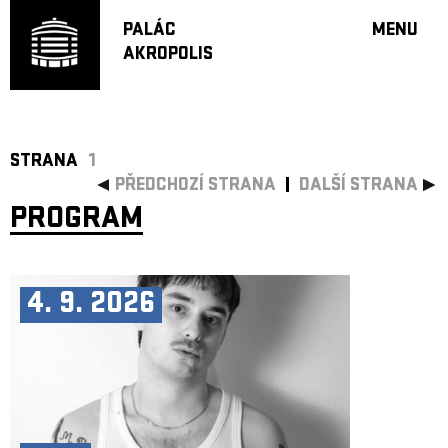
PALÁC
MENU
AKROPOLIS
PROGRA
VELKÝ S
MALÁ S
JAZZ BA
STRANA
1
PŘEDCHOZÍ STRANA
DALŠÍ STRANA
DOPORU
PROGRAM
HUDBA
DIVADLO
OFF PR
4. 9. 2026
DÁRKOVÉ 
PROJEKTY
UNDERGRO
KONTAKTY
NEWSLETT