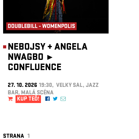
DOUBLEBILL - WOMENPOLIS
NEBOJSY
+
ANGELA
NWAGBO ►
CONFLUENCE
27. 10. 2026
19:30, VELKÝ SÁL, JAZZ
BAR, MALÁ SCÉNA
KUP TEĎ!
STRANA
1