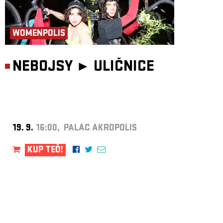
WOMENPOLIS
NEBOJSY ►
ULIČNICE
19. 9.
16:00, PALÁC AKROPOLIS
KUP TEĎ!