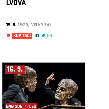
LVOVÁ
15. 9.
19:30, VELKÝ SÁL
KUP TEĎ!
16. 9.
ENG SUBTITLES