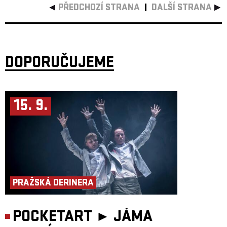
PŘEDCHOZÍ STRANA
DALŠÍ STRANA
DOPORUČUJEME
15. 9.
PRAŽSKÁ DERINERA
POCKETART ►
JÁMA