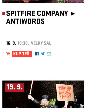
SPITFIRE COMPANY ►
ANTIWORDS
16. 9.
19:30, VELKÝ SÁL
KUP TEĎ!
19. 9.