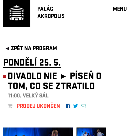
PALÁC
MENU
AKROPOLIS
PROGRA
VELKÝ S
MALÁ S
JAZZ BA
ZPĚT NA PROGRAM
DOPORU
PONDĚLÍ 25. 5.
HUDBA
DIVADLO
DIVADLO NIE ►
PÍSEŇ O
OFF PR
TOM, CO SE ZTRATILO
DÁRKOVÉ 
11:00, VELKÝ SÁL
PROJEKTY
PRODEJ UKONČEN
UNDERGRO
KONTAKTY
NEWSLETT