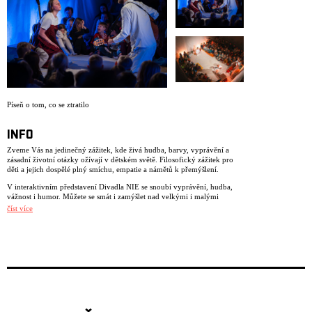
Píseň o tom, co se ztratilo
INFO
Zveme Vás na jedinečný zážitek, kde živá hudba, barvy, vyprávění a
zásadní životní otázky ožívají v dětském světě. Filosofický zážitek pro
děti a jejich dospělé plný smíchu, empatie a námětů k přemýšlení.
V interaktivním představení Divadla NIE se snoubí vyprávění, hudba,
vážnost i humor. Můžete se smát i zamýšlet nad velkými i malými
otázkami života. I nad těmi, nad kterými jste možná ještě nepřemýšleli,
číst více
nebo jste si mysleli, že jste v tom přemýšlení sámi…
Magický svět ztracených pokladů života. Odkud jsme přišli? A kde je
všechno to, co už je pryč? Je pravda, že máme na nebi všichni svoji
hvězdu? Někde mezi snem a skutečností, mezi tím, co bylo, a co je už
pryč…Kde je to, co je „pryč“? Možná je někde místo, kde bydlí všechno,
co jsme ztratili?
Inscenace Píseň o tom, co se ztratilo je pro děti od 6 let, i pro jejich
dospělé.