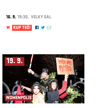
16. 9.
19:30, VELKÝ SÁL
KUP TEĎ!
19. 9.
WOMENPOLIS