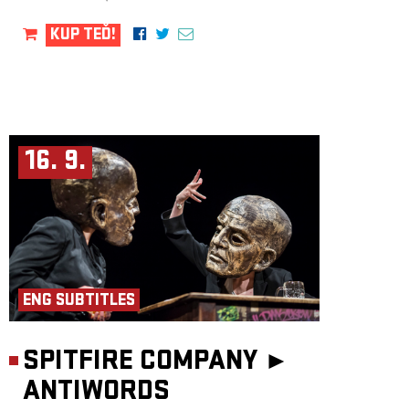
otázky s lehkostí a vtipem. Ocenila jsem práci s jazykem. Děti během
představení slyší hned několik evropských jazyků a mohou zažít, že mohu
KUP TEĎ!
porozumět, i když nerozumím. Odcházeli jsme s více otázkami než
odpověďmi, ale není to právě to, co by nám kvalitní umělecké dílo mělo
nabídnout?”
Michaela Pávová, učitelka ZŠ Praha 8
Délka: 50 min
16. 9.
ENG SUBTITLES
SPITFIRE COMPANY ►
ANTIWORDS