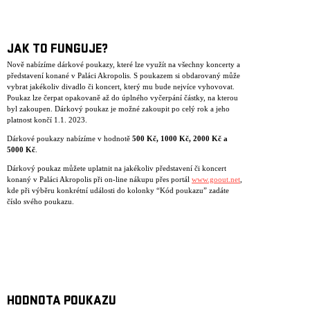
JAK TO FUNGUJE?
Nově nabízíme dárkové poukazy, které lze využít na všechny koncerty a
představení konané v Paláci Akropolis. S poukazem si obdarovaný může
vybrat jakékoliv divadlo či koncert, který mu bude nejvíce vyhovovat.
Poukaz lze čerpat opakovaně až do úplného vyčerpání částky, na kterou
byl zakoupen. Dárkový poukaz je možné zakoupit po celý rok a jeho
platnost končí 1.1. 2023.
Dárkové poukazy nabízíme v hodnotě
500 K
č
, 1000 K
č
, 2000 K
č
a
5000 K
č
.
Dárkový poukaz můžete uplatnit na jakékoliv představení či koncert
konaný v Paláci Akropolis při on-line nákupu přes portál
www.goout.net
,
kde při výběru konkrétní události do kolonky “Kód poukazu” zadáte
číslo svého poukazu.
HODNOTA POUKAZU