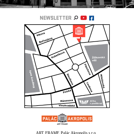
NEWSLETTER
ART FRAME Palác Akropolis s.r.o.