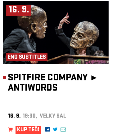
16. 9.
ENG SUBTITLES
SPITFIRE COMPANY ►
ANTIWORDS
16. 9.
19:30, VELKÝ SÁL
KUP TEĎ!