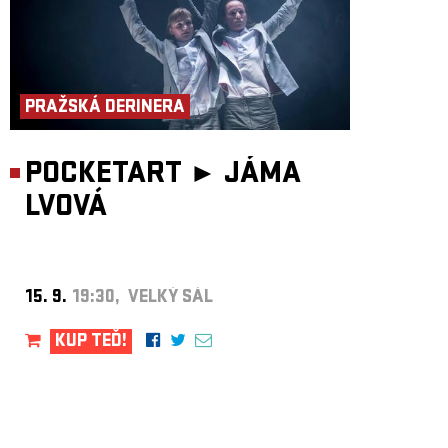
PRAŽSKÁ DERINERA
POCKETART ►
JÁMA
LVOVÁ
15. 9.
19:30, VELKÝ SÁL
KUP TEĎ!