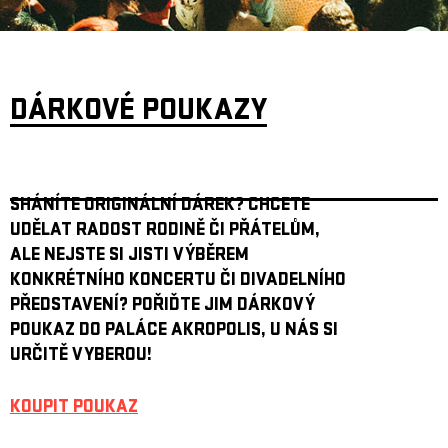
DÁRKOVÉ POUKAZY
SHÁNÍTE ORIGINÁLNÍ DÁREK? CHCETE
UDĚLAT RADOST RODINĚ ČI PŘÁTELŮM,
ALE NEJSTE SI JISTI VÝBĚREM
KONKRÉTNÍHO KONCERTU ČI DIVADELNÍHO
PŘEDSTAVENÍ? POŘIĎTE JIM DÁRKOVÝ
POUKAZ DO PALÁCE AKROPOLIS, U NÁS SI
URČITĚ VYBEROU!
KOUPIT POUKAZ