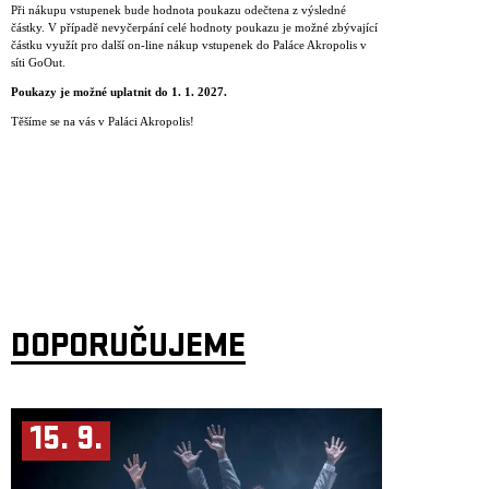
Při nákupu vstupenek bude hodnota poukazu odečtena z výsledné
částky. V případě nevyčerpání celé hodnoty poukazu je možné zbývající
částku využít pro další on-line nákup vstupenek do Paláce Akropolis v
síti GoOut.
Poukazy je mo
ž
n
é
uplatnit do 1. 1. 2027.
Těšíme se na vás v Paláci Akropolis!
DOPORUČUJEME
15. 9.