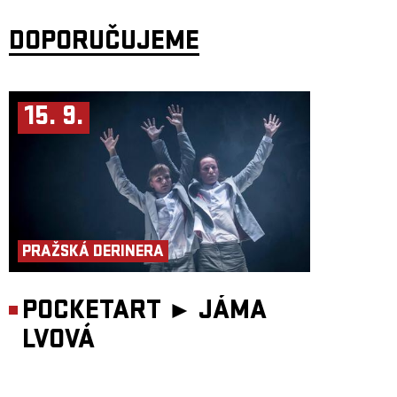
že svět se vydává správným směrem.
Dnešní doba je velmi odlišná, co se ale nezměnilo, je náš způsob
DOPORUČUJEME
vyprávění – ve třech příbězích, které s vámi chceme sdílet, klademe
důraz na humor i zcizovaní, které nám pomáhají otevírat obtížná témata,
na charakterní herectví a živou hudbu.
Slovo „můra“ má prastaré kořeny, pochází z doby, kdy Slované věřili, že
svět je plný démonů a duchů. Jednou z těchto nadpřirozených bytostí
byla Mory, později Můra. Byl to noční tvor, duše zemřelého, která
15. 9.
nedošla klidu a v noci si sedala spícím lidem na hruď a tlačila je. Můra
tím měla dotyčného varovat před nebezpečím. Samotné jméno je
odvozené právě od této činnosti – tlačení nebo mačkání. Indoevropský
kořen mer- znamenající „mačkat“ nebo „třít“ lze najít nejen ve
slovanských jazycích, ale například i v anglickém slově mare (později
nightmare – noční můra) nebo v norském výrazu pro noční můru –
mareritt.
Ti, kdo varují před nebezpečím, většinou nebývají příliš oblíbení. Už
v předkřesťanských dobách muži věřili, že za nepokoje mohou ženští
duchové. Proto bývala můra často zobrazována jako žena. V novějších
PRAŽSKÁ DERINERA
interpretacích, vycházejících z norské Ságy o Ynglinzích, je zřejmé, že
ženy bývaly první, kdo varoval před nebezpečím a pomáhaly
společenství směřovat k lepší budoucnosti.
Pro diváky od 14 let.
POCKETART ►
JÁMA
Délka: 60 minut
Hrají: Alena Novotná, Audun Brattegard Oseid a Embla Persdottir
LVOVÁ
Hudba: Anna Moberg a Embla Persdottir
Produkce: Iva Moberg
Asistentka režie: Aicha Roubíčková
Koncept a režie: Kjell Moberg
Foto: Lars Opstad