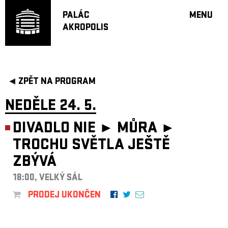
PALÁC
MENU
AKROPOLIS
PROGRA
VELKÝ S
MALÁ S
JAZZ BA
ZPĚT NA PROGRAM
DOPORU
NEDĚLE 24. 5.
HUDBA
DIVADLO
DIVADLO NIE ► MŮRA ►
OFF PR
TROCHU SVĚTLA JEŠTĚ
DÁRKOVÉ 
ZBÝVÁ
PROJEKTY
18:00, VELKÝ SÁL
UNDERGRO
PRODEJ UKONČEN
KONTAKTY
NEWSLETT