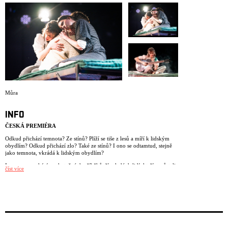
Můra
INFO
ČESKÁ PREMIÉRA
Odkud přichází temnota? Ze stínů? Plíží se tiše z lesů a míří k lidským
obydlím? Odkud přichází zlo? Také ze stínů? I ono se odtamtud, stejně
jako temnota, vkrádá k lidským obydlím?
Inscenace vychází ze skutečných příběhů tří mladých lidí, kteří vyrůstali
číst více
v Československu ve 30. letech 20. století. Vytvořili jsme ji jako vzkaz
pro nás všechny, kteří jsme 25 let pracovali, žili a dýchali v divadelním
kolektivu jménem NIE.
V době premiéry naší první inscenace, v srpnu 2001, nebyli ještě někteří
ze současných členů souboru na světě. Inscenace se jmenovala Dlouhá
cesta domů a šlo o dramatizaci krátké zprávy z novin. Chtěli jsme na
jeviště přenést příběh člověka, žijícího v přelomové době, kdy se zdálo,