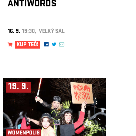
ANTIWORDS
16. 9.
19:30, VELKÝ SÁL
KUP TEĎ!
19. 9.
WOMENPOLIS