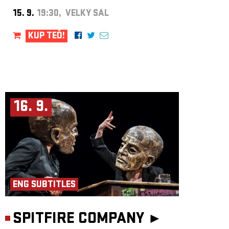
15. 9.
19:30, VELKÝ SÁL
KUP TEĎ!
16. 9.
ENG SUBTITLES
SPITFIRE COMPANY ►