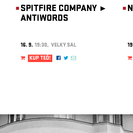
SPITFIRE COMPANY ►
N
ANTIWORDS
16. 9.
19:30, VELKÝ SÁL
19
KUP TEĎ!