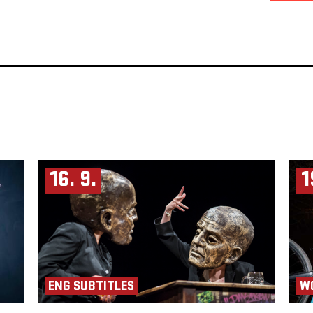
16. 9.
1
ENG SUBTITLES
W