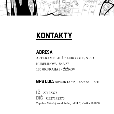
KONTAKTY
ADRESA
ART FRAME PALÁC AKROPOLIS, S.R.O.
KUBELÍKOVA 1548/27
130 00, PRAHA 3 - ŽIŽKOV
GPS LOC:
50°4'56.137"N, 14°26'56.115"E
IČ
27172376
DIČ
CZ27172376
Zapsáno Městský soud Praha, oddíl C, vložka 101808