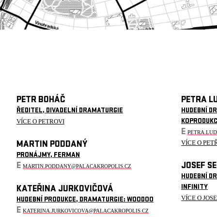
PETR BOHÁČ
PETRA L
ŘEDITEL, DIVADELNÍ DRAMATURGIE
HUDEBNÍ D
VÍCE O PETROVI
KOPRODUK
E
PETRA.LU
VÍCE O PET
MARTIN PODDANÝ
PRONÁJMY, FERMAN
E
JOSEF S
MARTIN.PODDANY@PALACAKROPOLIS.CZ
HUDEBNÍ D
INFINITY
KATEŘINA JURKOVIČOVÁ
VÍCE O JOS
HUDEBNÍ PRODUKCE, DRAMATURGIE: WOODOO
E
KATERINA.JURKOVICOVA@PALACAKROPOLIS.CZ