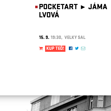
POCKETART ►
JÁMA
LVOVÁ
15. 9.
19:30, VELKÝ SÁL
KUP TEĎ!