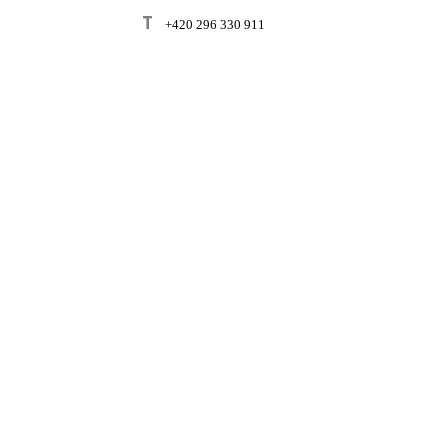
T
+420 296 330 911