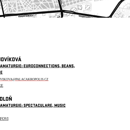
UDVÍKOVÁ
RAMATURGIE: EUROCONNECTIONS, BEANS,
CE
DVIKOVA@PALACAKROPOLIS.CZ
ŘE
EDLOŇ
RAMATURGIE: SPECTACULARE, MUSIC
EFOVI