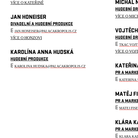
MICHAL 
VÍCE O KATEŘINĚ
HUDEBNÍ D
VÍCE O MIC
JAN HONEISER
DIVADELNÍ A HUDEBNÍ PRODUKCE
E
VOJTĚCH
JAN.HONEISER@PALACAKROPOLIS.CZ
VÍCE O HONZOVI
HUDEBNÍ D
E
TKAC.VOJ
VÍCE O VOJ
KAROLÍNA ANNA HUDSKÁ
HUDEBNÍ PRODUKCE
E
KATEŘIN
KAROLINA.HUDSKA@PALACAKROPOLIS.CZ
PR A MARK
E
KATERINA
MATĚJ F
PR A MARK
E
MATEJ.FIS
KLÁRA K
PR A MARK
E
KLARA.KA