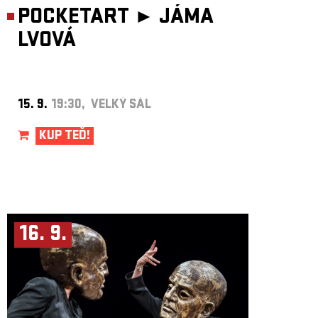
POCKETART ►
JÁMA
LVOVÁ
15. 9.
19:30, VELKÝ SÁL
KUP TEĎ!
16. 9.