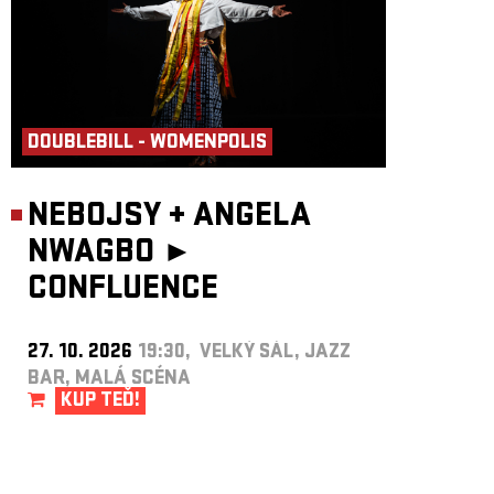
DOUBLEBILL - WOMENPOLIS
NEBOJSY
+
ANGELA
NWAGBO ►
CONFLUENCE
27. 10. 2026
19:30, VELKÝ SÁL, JAZZ
BAR, MALÁ SCÉNA
KUP TEĎ!