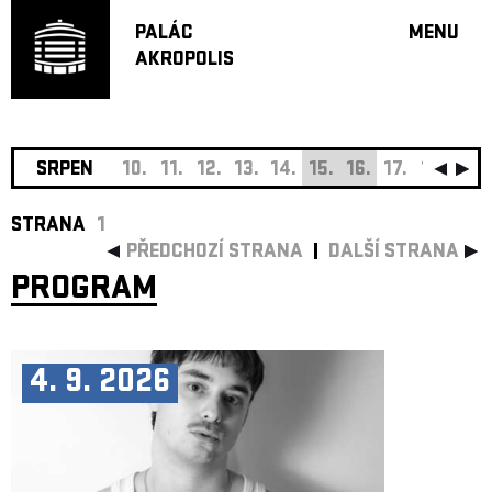
PALÁC
MENU
AKROPOLIS
PROGRA
VELKÝ S
MALÁ S
JAZZ BA
SRPEN
10.
11.
12.
13.
14.
15.
16.
17.
18.
19.
DOPORU
STRANA
1
HUDBA
PŘEDCHOZÍ STRANA
DALŠÍ STRANA
DIVADLO
PROGRAM
OFF PR
DÁRKOVÉ 
O AKROPOL
4. 9. 2026
PROJEKTY
UNDERGRO
KONTAKTY