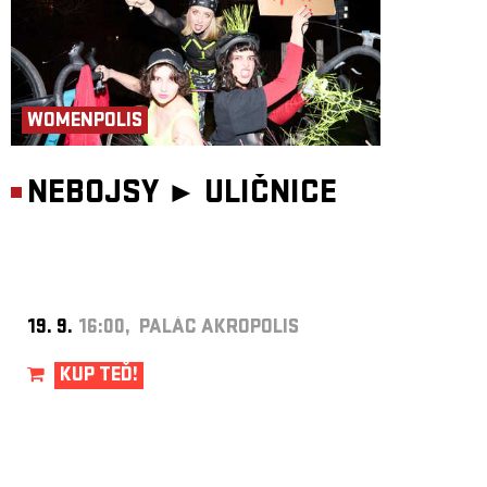
WOMENPOLIS
NEBOJSY ►
ULIČNICE
19. 9.
16:00, PALÁC AKROPOLIS
KUP TEĎ!