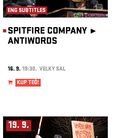
ENG SUBTITLES
SPITFIRE COMPANY ►
ANTIWORDS
16. 9.
19:30, VELKÝ SÁL
KUP TEĎ!
19. 9.