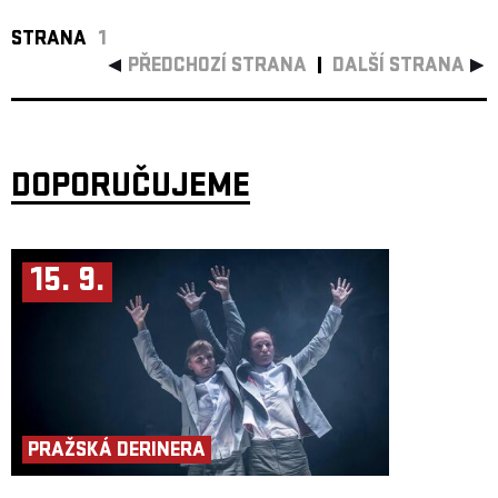
STRANA
1
PŘEDCHOZÍ STRANA
DALŠÍ STRANA
DOPORUČUJEME
15. 9.
PRAŽSKÁ DERINERA