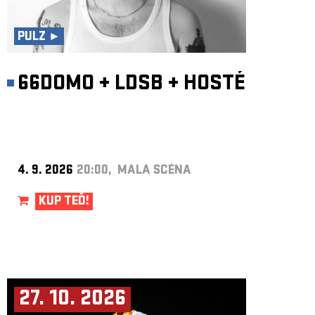
ARCHIV
NEWSLETT
PULZ ►
66DOMO
+
LDSB
+
HOSTÉ
4. 9. 2026
20:00, MALÁ SCÉNA
KUP TEĎ!
27. 10. 2026