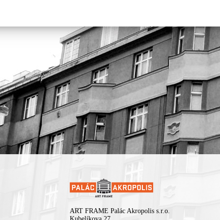
ART FRAME Palác Akropolis s.r.o.
Kubelíkova 27