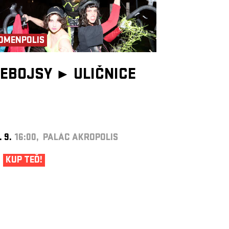
OMENPOLIS
EBOJSY ►
ULIČNICE
. 9.
16:00, PALÁC AKROPOLIS
KUP TEĎ!