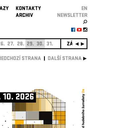
AZY
KONTAKTY
EN
ARCHIV
NEWSLETTER
6.
27.
28.
29.
30.
31.
ZÁŘÍ
01.
02.
03.
04.
0
ŘEDCHOZÍ STRANA
DALŠÍ STRANA
. 10. 2026