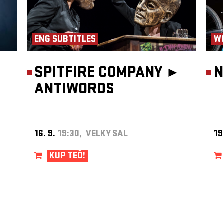
ENG SUBTITLES
W
SPITFIRE COMPANY ►
N
ANTIWORDS
16. 9.
19:30, VELKÝ SÁL
19
KUP TEĎ!