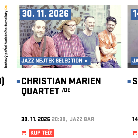
30. 11. 2026
1
JAZZ NEJTEK SELECTION ►
J
)
CHRISTIAN MARIEN
S
QUARTET
/DE
30. 11. 2026
20:30, JAZZ BAR
14
KUP TEĎ!