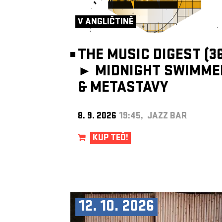
V ANGLIČTINĚ
THE MUSIC DIGEST (36
►
MIDNIGHT SWIMME
& METASTAVY
8. 9. 2026
19:45, JAZZ BAR
KUP TEĎ!
12. 10. 2026