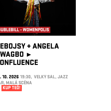
UBLEBILL - WOMENPOLIS
EBOJSY
+
ANGELA
WAGBO ►
ONFLUENCE
. 10. 2026
19:30, VELKÝ SÁL, JAZZ
AR, MALÁ SCÉNA
KUP TEĎ!