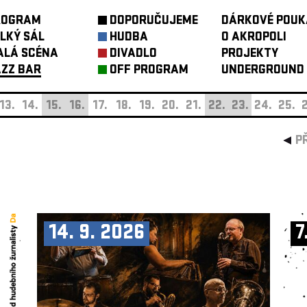
ROGRAM
DOPORUČUJEME
DÁRKOVÉ POUK
LKÝ SÁL
HUDBA
O AKROPOLI
ALÁ SCÉNA
DIVADLO
PROJEKTY
ZZ BAR
OFF PROGRAM
UNDERGROUND
13.
14.
15.
16.
17.
18.
19.
20.
21.
22.
23.
24.
25.
2
P
14. 9. 2026
7