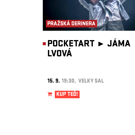
PRAŽSKÁ DERINERA
POCKETART ►
JÁMA
LVOVÁ
15. 9.
19:30, VELKÝ SÁL
KUP TEĎ!