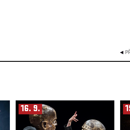
P
16. 9.
1