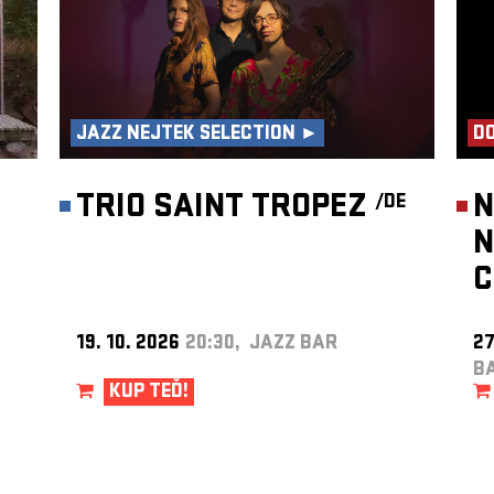
JAZZ NEJTEK SELECTION ►
DO
TRIO SAINT TROPEZ
N
/DE
N
C
19. 10. 2026
20:30, JAZZ BAR
27
B
KUP TEĎ!