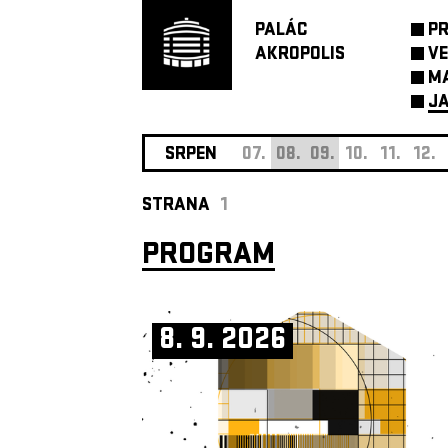
PALÁC
P
AKROPOLIS
VE
M
JA
SRPEN
07.
08.
09.
10.
11.
12.
STRANA
1
PROGRAM
8. 9. 2026