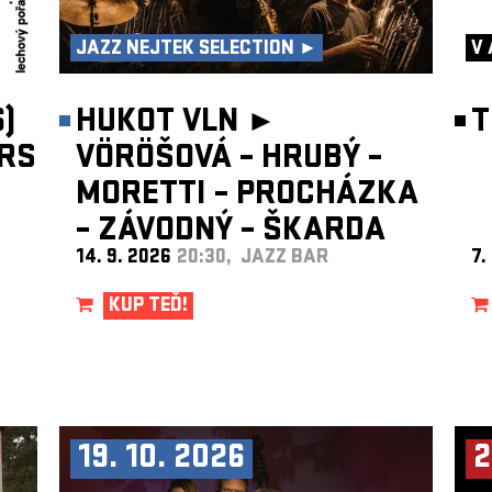
JAZZ NEJTEK SELECTION ►
V 
)
HUKOT VLN ►
T
RS
VÖRÖŠOVÁ – HRUBÝ –
MORETTI – PROCHÁZKA
– ZÁVODNÝ – ŠKARDA
14. 9. 2026
20:30, JAZZ BAR
7.
KUP TEĎ!
19. 10. 2026
2