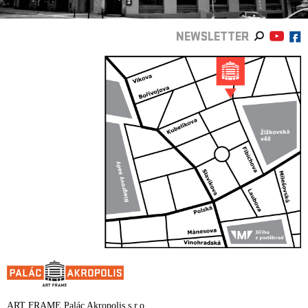
NEWSLETTER
ART FRAME Palác Akropolis s.r.o.