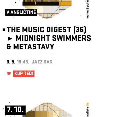
ARCHIV
NEWSLETT
V ANGLIČTINĚ
THE MUSIC DIGEST (36)
►
MIDNIGHT SWIMMERS
& METASTAVY
8. 9.
19:45, JAZZ BAR
KUP TEĎ!
7. 10.