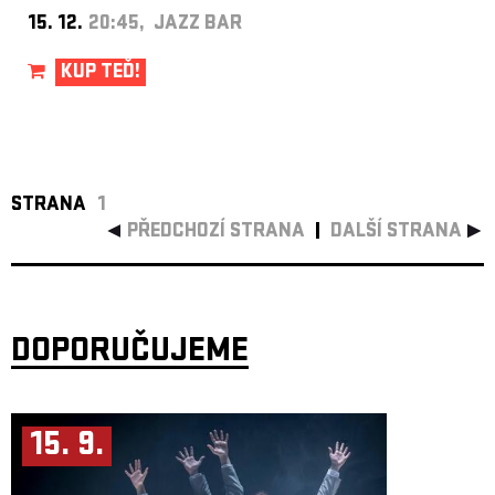
15. 12.
20:45, JAZZ BAR
KUP TEĎ!
STRANA
1
PŘEDCHOZÍ STRANA
DALŠÍ STRANA
DOPORUČUJEME
15. 9.