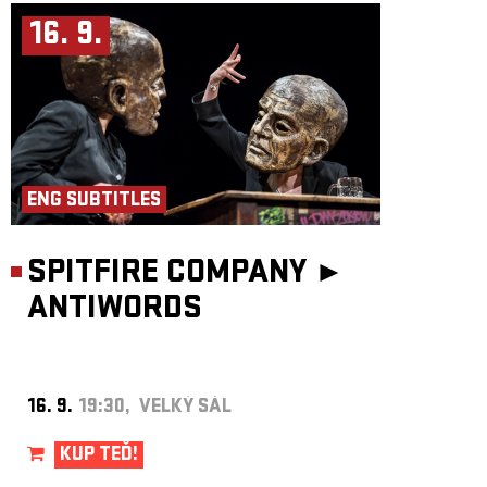
16. 9.
ENG SUBTITLES
SPITFIRE COMPANY ►
ANTIWORDS
16. 9.
19:30, VELKÝ SÁL
KUP TEĎ!