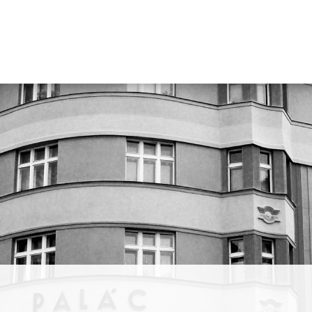
. Je
AMU,
ůsobí v
, a
ům.
s a
 cítí
ivést
umá
jit dvě
 oba
y snahou
í.