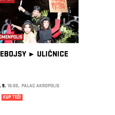
OMENPOLIS
EBOJSY ►
ULIČNICE
. 9.
16:00, PALÁC AKROPOLIS
KUP TEĎ!