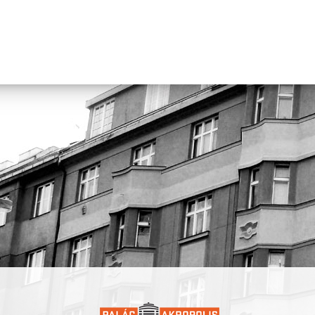
Angela Nwagbo je herečka a tanečnice česko-nigerijského původu
absolventkou herectví alternativního a loutkového divadla na D
což reflektuje její multižánrové zaměření v profesionální praxi. P
činoherním, alternativním, hudebním i pohybovém divadle, filmu
věnuje se současnému tanci stejně jako urbánním a africkým tanc
V roce 2023 absolvovala taneční stáž v senegalské École des Sable
mimo umění se věnuje antropologickému výzkumu afrických a
afročeských identit při Univerzitě Hradec Králové. Coby Afročeska
svou autorskou tvorbou na poli performativního umění potřebu př
pozornost k tématům kulturní a etnické identity a demokratizovat
akademické vědění.
Ve své umělecké praxi se Angela zaměřuje na etnickou a kulturní
identitu, zejména u lidí se smíšeným původem. Prostřednictvím
fyzického divadla, tance, vyprávění příběhů, módy a hudby zko
sounáležitost, rasovou dynamiku a výzvy, kterým čelí míšenci
při vytváření příslušnosti k české společnosti. Jejím cílem je propo
oblasti – antropologický výzkum a divadlo. Vzhledem k tomu, že
jsou omezeny na specifické prostory a sociální bubliny, je Angel
tyto světy propojit, demokratizovat znalosti a podpořit hlubší
porozumění mezi lidmi z různých etnických a kulturních prostřed
délka představení: 55 minut