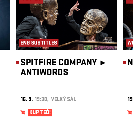
ce před
 se
telací.
í
osujete
telnou
rse.
ENG SUBTITLES
W
SPITFIRE COMPANY ►
N
atého
ANTIWORDS
ý
ny a
16. 9.
19:30, VELKÝ SÁL
19
gu a
é
KUP TEĎ!
 se
různost