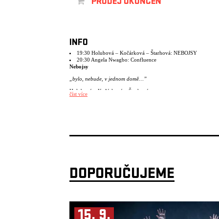
PRODEJ UKONČEN
INFO
19:30 Holubová – Kočárková – Štarhová: NEBOJSY
20:30 Angela Nwagbo: Confluence
Nebojsy
„bylo, nebude, v jednom domě…”
Holubová – Kočárková – Štarhová
číst více
Osobní zpověď performerek zve do útrob domu i na hranu mého 
cizího těla. Tereza se čerstvě přistěhovala, u Kláry doma se peče 
a Kristýna slaví 18.
Imerzivní inscenace Terezy Holubové, Kláry Kočárkové a Kristý
Štarhové osahává vnitřní prostor nepřijetí, uvíznutí v sobě samé a
hraničního bodu, zda život dát, nebo ne. Skrze gesto, step a slovo
procházejí performerky svým územím prázdnoty, ztráty nebo na
objevování. Spolu s diváky, díky nim a skrze ně si v následujícím
momentu dovolí risk vydat se na svou vlastní cestu.
DOPORUČUJEME
Koncept, režie, scénografie a performance: Tereza Holubová, Klá
Kočárková, Kristýna Štarhová
Hudba: Never Sol, Petr Šmíd, Ondřej Báča
Dramaturgická supervize: Kristýna Boháčová
Režijní supervize: Miřenka Čechová a Pavel Šimák
15. 9.