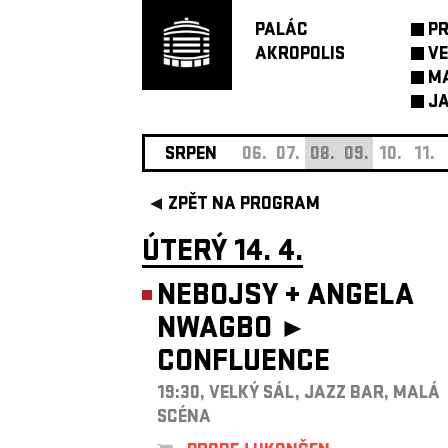
PALÁC
P
AKROPOLIS
VE
M
JA
SRPEN
06.
07.
08.
09.
10.
11.
ZPĚT NA PROGRAM
ÚTERÝ 14. 4.
NEBOJSY
+
ANGELA
NWAGBO ►
CONFLUENCE
19:30, VELKÝ SÁL, JAZZ BAR, MALÁ
SCÉNA