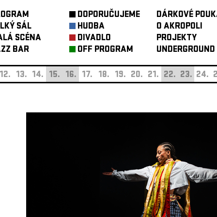
ROGRAM
DOPORUČUJEME
DÁRKOVÉ POUK
LKÝ SÁL
HUDBA
O AKROPOLI
ALÁ SCÉNA
DIVADLO
PROJEKTY
ZZ BAR
OFF PROGRAM
UNDERGROUND
12.
13.
14.
15.
16.
17.
18.
19.
20.
21.
22.
23.
24.
2