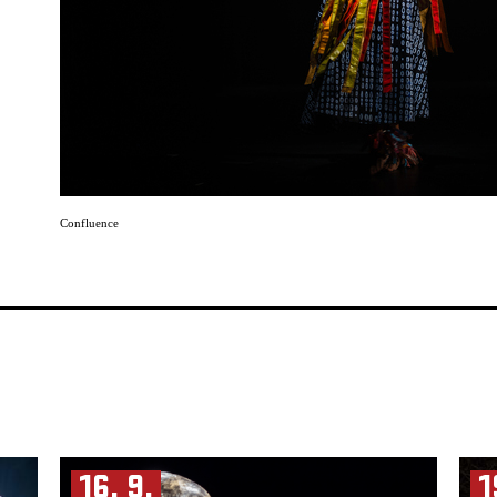
Confluence
a
cukroví
ny
opak
ra
16. 9.
1