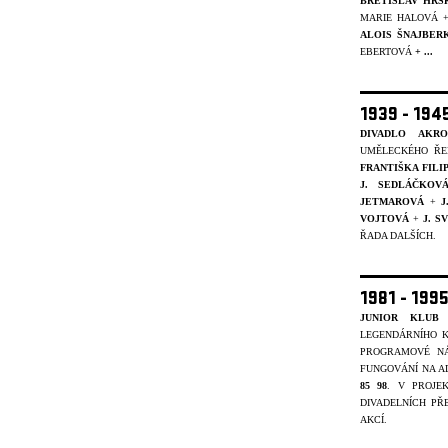
BŘETISLAV HRS
MARIE HALOVÁ 
ALOIS ŠNAJBER
EBERTOVÁ
+ ...
1939 - 19
DIVADLO AKRO
UMĚLECKÉHO ŘE
FRANTIŠKA FIL
J. SEDLÁČKOV
JETMAROVÁ
+
J
VOJTOVÁ
+
J. 
ŘADA DALŠÍCH.
1981 - 199
JUNIOR KLUB 
LEGENDÁRNÍHO K
PROGRAMOVÉ NÁ
FUNGOVÁNÍ NA A
85 98
. V PROJ
DIVADELNÍCH PŘ
AKCÍ.