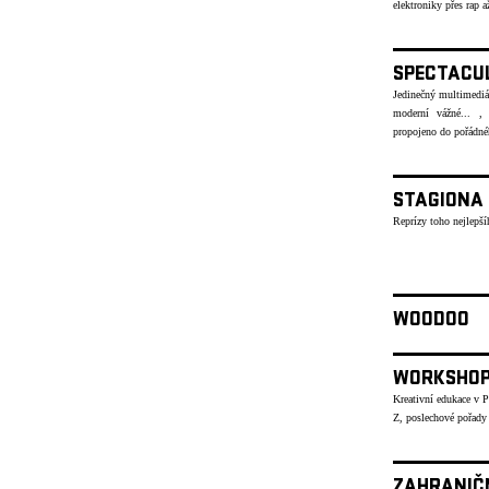
elektroniky přes rap
SPECTACU
Jedinečný multimediáln
moderní vážné... , 
propojeno do pořád
STAGIONA
Reprízy toho nejlepší
WOODOO
WORKSHO
Kreativní edukace v 
Z, poslechové pořady
ZAHRANIČ