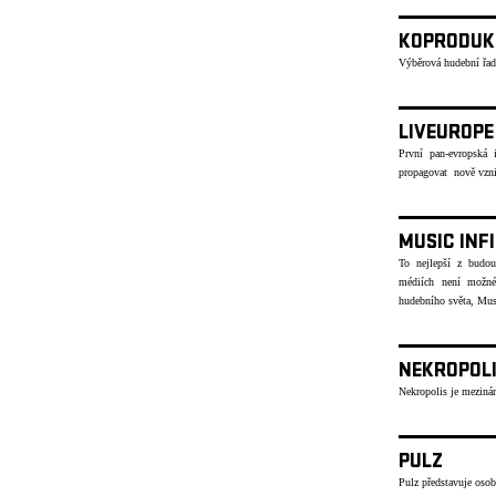
KOPRODUK
Výběrová hudební řad
LIVEUROPE
První pan-evropská i
propagovat nově vzni
MUSIC INF
To nejlepší z budou
médiích není možné
hudebního světa, Musi
NEKROPOL
Nekropolis je mezinár
PULZ
Pulz představuje osob