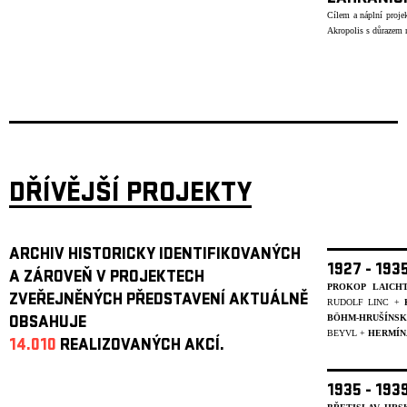
Cílem a náplní projek
Akropolis s důrazem n
DŘÍVĚJŠÍ PROJEKTY
ARCHIV HISTORICKY IDENTIFIKOVANÝCH
1927 - 19
A ZÁROVEŇ V PROJEKTECH
PROKOP LAICH
ZVEŘEJNĚNÝCH PŘEDSTAVENÍ AKTUÁLNĚ
RUDOLF LINC +
BÖHM-HRUŠÍNS
OBSAHUJE
BEYVL
+
HERMÍN
14.010
REALIZOVANÝCH AKCÍ.
1935 - 19