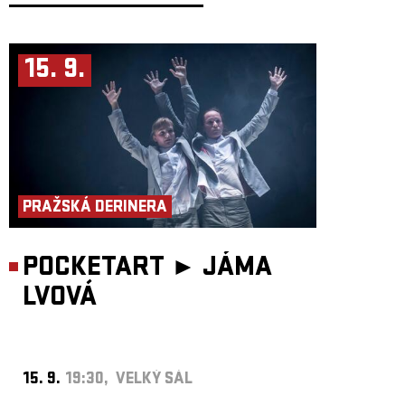
15. 9.
PRAŽSKÁ DERINERA
POCKETART ►
JÁMA
LVOVÁ
15. 9.
19:30, VELKÝ SÁL