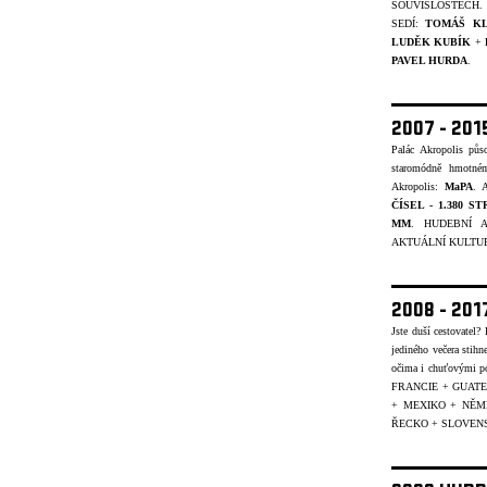
SOUVISLOSTECH.
SEDÍ:
TOMÁŠ K
LUDĚK KUBÍK
+
PAVEL HURDA
.
2007 - 20
Palác Akropolis pů
staromódně hmotném
Akropolis:
MaPA
. A
ČÍSEL - 1.380 S
MM
. HUDEBNÍ A
AKTUÁLNÍ KULTUR
2008 - 20
Jste duší cestovatel
jediného večera stihn
očima i chuťovými p
FRANCIE + GUATE
+ MEXIKO + NĚ
ŘECKO + SLOVENS