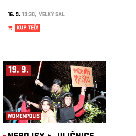
16. 9.
19:30, VELKÝ SÁL
KUP TEĎ!
19. 9.
WOMENPOLIS