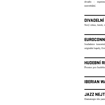
divadlo - experime
nonverbální.
DIVADELNÍ
Nový cirkus, butoh, 
EUROCONN
Souřadnice koncertn
originální kapely, Ev
HUDEBNÍ R
Prostor pro hudebn
IBERIAN W
JAZZ NEJT
Dramaturgie této jazzo