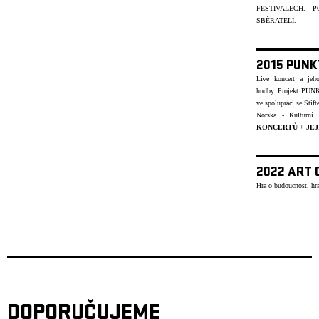
FESTIVALECH.
SBĚRATELI.
2015 PUNK
Live koncert a jeh
hudby.
Projekt PUNK
ve spolupráci se Stif
Norska - Kulturn
KONCERTŮ
+
JEJ
2022 ART 
Hra o budoucnost, hra
DOPORUČUJEME