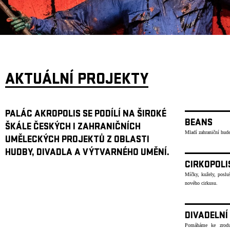
ARCHIV
NEWSLETT
AKTUÁLNÍ PROJEKTY
PALÁC AKROPOLIS SE PODÍLÍ NA ŠIROKÉ
BEANS
ŠKÁLE ČESKÝCH I ZAHRANIČNÍCH
Mladí zahraniční hude
UMĚLECKÝCH PROJEKTŮ Z OBLASTI
HUDBY, DIVADLA A VÝTVARNÉHO UMĚNÍ.
CIRKOPOLI
Míčky, kužely, poslu
nového cirkusu.
DIVADELNÍ
Pomáháme ke zrodu