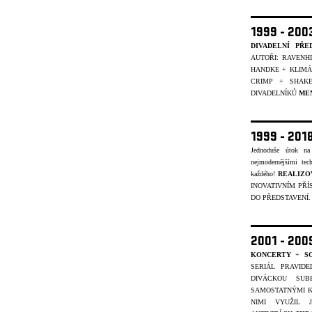
1999 - 20
DIVADELNÍ PŘE
AUTOŘI: RAVENH
HANDKE + KLIMÁČ
CRIMP + SHAK
DIVADELNÍKŮ
ME
1999 - 201
Jednoduše útok na
nejmodernějšími tec
každého!
REALIZO
INOVATIVNÍM PŘÍ
DO PŘEDSTAVENÍ
2001 - 20
KONCERTY
+
S
SERIÁL PRAVID
DIVÁCKOU SUB
SAMOSTATNÝMI K
NIMI VYUŽIL 