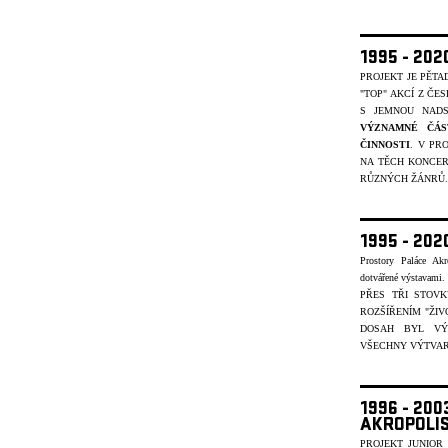
1995 - 20
PROJEKT JE PĚT
"TOP" AKCÍ Z ČE
S JEMNOU NADS
VÝZNAMNÉ ČÁS
ČINNOSTI
. V PR
NA TĚCH KONCER
R
ŮZNÝCH ŽÁNR
Ů.
1995 - 202
Prostory Paláce Akr
dotvářené výstavami
PŘES TŘI STOV
ROZŠÍŘENÍM "ŽIV
DOSAH BYL VÝ
VŠECHNY VÝTVARN
1996 - 20
AKROPOLI
PROJEKT JUNIOR