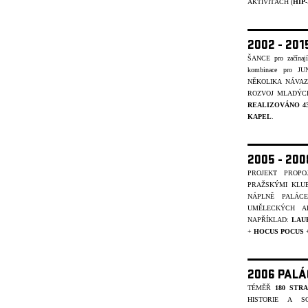
AKTIVITÁCH (
HIP
2002 - 201
ŠANCE pro začínajíc
kombinace pro J
NĚKOLIKA NÁVA
ROZVOJ MLADÝCH
REALIZOVÁNO 4
KAPEL
.
2005 - 20
PROJEKT PROP
PRAŽSKÝMI KLU
NÁPLNĚ PALÁC
UMĚLECKÝCH A
NAPŘÍKLAD:
LAU
+
HOCUS POCUS
2006 PALÁ
TÉMĚŘ
180 STR
HISTORIE A S