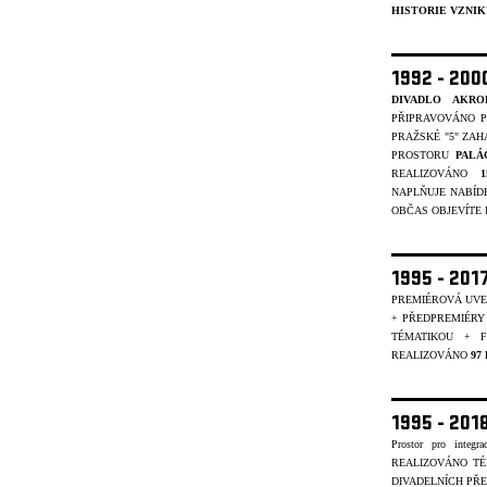
HISTORIE VZNIK
1992 - 20
DIVADLO AKRO
PŘIPRAVOVÁNO P
PRAŽSKÉ "5" ZAH
PROSTORU
PALÁ
REALIZOVÁNO
NAPLŇUJE NABÍD
OBČAS OBJEVÍTE I 
1995 - 201
PREMIÉROVÁ UVE
+ PŘEDPREMIÉRY
TÉMATIKOU + 
REALIZOVÁNO
97
1995 - 20
Prostor pro integr
REALIZOVÁNO T
DIVADELNÍCH PŘE