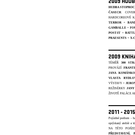
2009 HUDB
HUDBA STOPROC
ČASECH
. COVE
HARDCOREOVÉ K
TERROR
+
BAN
GAMBALLE
+
FO
POST-IT
+
RATT
PRAESENTS
+
X-
2009 KNIH
TÉMĚŘ
300 STR
PROVÁZÍ
FRANT
JANA KOMÁNKO
VLASTA RYDLO
VÝSTAVY +
JERO
REŽISÉRKY
JANY
ŽIVOTĚ PALÁCE A
2011 - 20
Pojízdné podium – ha
oprýskaný ateliér a k
NA TÉTO POJÍ
PŘEDSTAVENÍ,