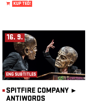
KUP TEĎ!
16. 9.
ENG SUBTITLES
SPITFIRE COMPANY ►
ANTIWORDS