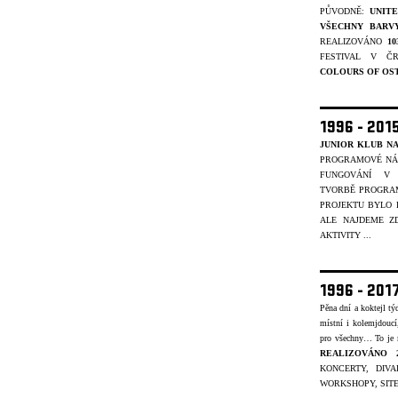
PŮVODNĚ:
UNIT
VŠECHNY BARV
REALIZOVÁNO
1
FESTIVAL V Č
COLOURS OF OS
1996 - 201
JUNIOR KLUB NA
PROGRAMOVÉ NÁP
FUNGOVÁNÍ V 
TVORBĚ
PROGRAM
PROJEKTU BYLO
ALE NAJDEME ZD
AKTIVITY ...
1996 - 201
Pěna dní a koktejl t
místní i kolemjdouc
pro všechny… To je
REALIZOVÁNO 
KONCERTY, DIVA
WORKSHOPY, SITE-