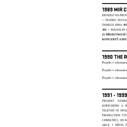
1989 MIR 
DIVADLO NA PRO
+ TEATRO NUCL
ÓSMEGO DNIA
/P
/RU
+ BOLESLAV 
25 PŘEDSTAVENÍ
KONCERTŮ A DIV
1990 THE 
Projekt v rekonst
Projekt v rekonst
Projekt v rekonst
1991 - 19
PROJEKT VZNI
KOPECKÉHO A B
TELEVIZÍ VE SP
PRODUCTION. VÝC
CHMELNICI, OD R
AKCE I MÍSTA J