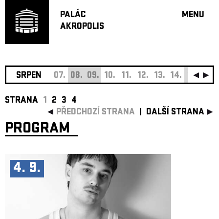
PALÁC
MENU
AKROPOLIS
PROGRA
VELKÝ S
MALÁ S
JAZZ BA
SRPEN
07.
08.
09.
10.
11.
12.
13.
14.
15.
16.
DOPORU
STRANA
1
2
3
4
HUDBA
PŘEDCHOZÍ STRANA
DALŠÍ STRANA
DIVADLO
PROGRAM
OFF PR
DÁRKOVÉ 
O AKROPOL
4. 9.
PROJEKTY
UNDERGRO
KONTAKTY