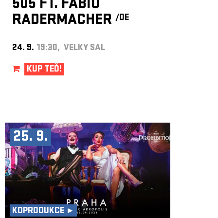
505 FT. FABIO
RADERMACHER
/DE
24. 9.
19:30, VELKÝ SÁL
KUP TEĎ!
25. 9.
KOPRODUKCE ►