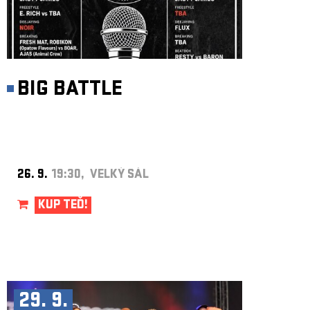
BIG BATTLE
26. 9.
19:30, VELKÝ SÁL
KUP TEĎ!
29. 9.