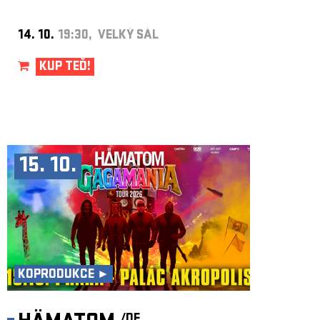
14. 10.
19:30, VELKÝ SÁL
KUP TEĎ!
15. 10.
KOPRODUKCE ►
/DE