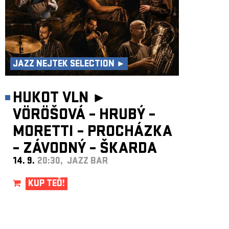
JAZZ NEJTEK SELECTION ►
HUKOT VLN ►
VÖRÖŠOVÁ – HRUBÝ –
MORETTI – PROCHÁZKA
– ZÁVODNÝ – ŠKARDA
14. 9.
20:30, JAZZ BAR
KUP TEĎ!