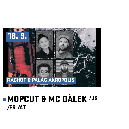
18. 9.
RACHOT & PALÁC AKROPOLIS
MOPCUT & MC DÄLEK
/US
/FR
/AT