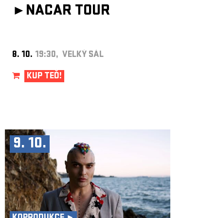
►
NACAR TOUR
8. 10.
19:30, VELKÝ SÁL
KUP TEĎ!
9. 10.