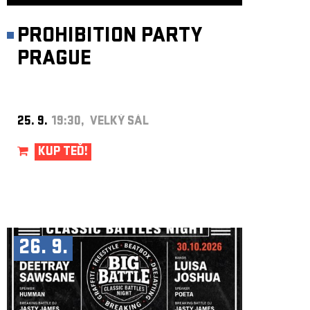
PROHIBITION PARTY
PRAGUE
25. 9.
19:30, VELKÝ SÁL
KUP TEĎ!
26. 9.