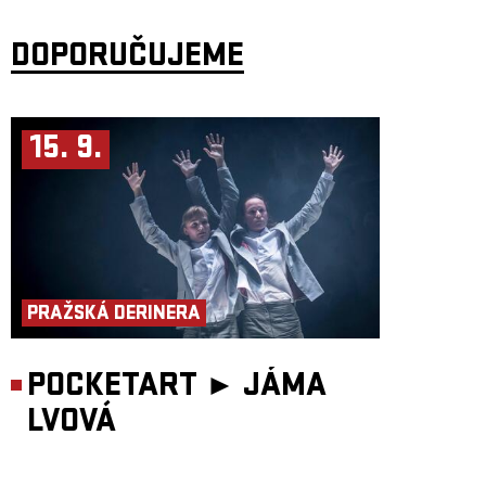
DOPORUČUJEME
15. 9.
PRAŽSKÁ DERINERA
POCKETART ►
JÁMA
LVOVÁ