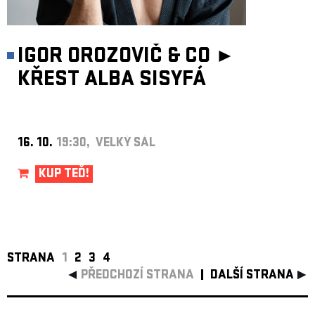
IGOR OROZOVIČ & CO ►
KŘEST ALBA SISYFÁ
16. 10.
19:30, VELKÝ SÁL
KUP TEĎ!
STRANA
1
2
3
4
PŘEDCHOZÍ STRANA
DALŠÍ STRANA