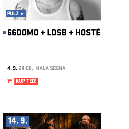
ARCHIV
NEWSLETT
PULZ ►
66DOMO
+
LDSB
+
HOSTÉ
4. 9.
20:00, MALÁ SCÉNA
KUP TEĎ!
14. 9.