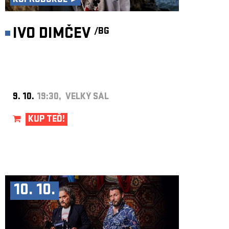
KOPRODUKCE ►
IVO DIMČEV
/BG
9. 10.
19:30, VELKÝ SÁL
KUP TEĎ!
10. 10.