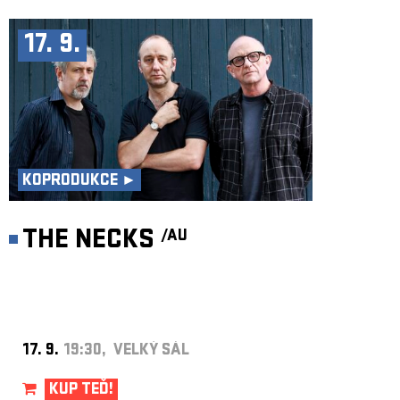
17. 9.
KOPRODUKCE ►
THE NECKS
/AU
17. 9.
19:30, VELKÝ SÁL
KUP TEĎ!