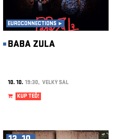
EUROCONNECTIONS ►
BABA ZULA
10. 10.
19:30, VELKÝ SÁL
KUP TEĎ!