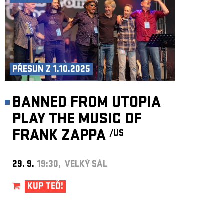
PŘESUN Z 1.10.2025
BANNED FROM UTOPIA
PLAY THE MUSIC OF
FRANK ZAPPA
/US
29. 9.
19:30, VELKÝ SÁL
KUP TEĎ!