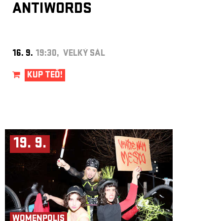
ANTIWORDS
16. 9.
19:30, VELKÝ SÁL
KUP TEĎ!
19. 9.
WOMENPOLIS