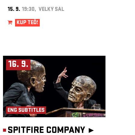
15. 9.
19:30, VELKÝ SÁL
KUP TEĎ!
16. 9.
ENG SUBTITLES
SPITFIRE COMPANY ►