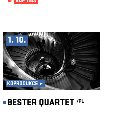
KUP TEĎ!
1. 10.
KOPRODUKCE ►
BESTER QUARTET
/PL