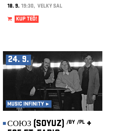
18. 9.
19:30, VELKÝ SÁL
KUP TEĎ!
24. 9.
MUSIC INFINITY ►
СОЮЗ (SOYUZ)
+
/BY
/PL