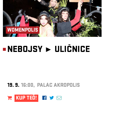
WOMENPOLIS
NEBOJSY ►
ULIČNICE
19. 9.
16:00, PALÁC AKROPOLIS
KUP TEĎ!