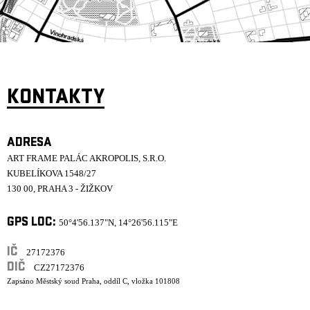
KONTAKTY
ADRESA
ART FRAME PALÁC AKROPOLIS, S.R.O.
KUBELÍKOVA 1548/27
130 00, PRAHA 3 - ŽIŽKOV
GPS LOC:
50°4'56.137"N, 14°26'56.115"E
IČ
27172376
DIČ
CZ27172376
Zapsáno Městský soud Praha, oddíl C, vložka 101808