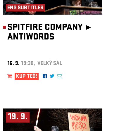
ENG SUBTITLES
SPITFIRE COMPANY ►
ANTIWORDS
16. 9.
19:30, VELKÝ SÁL
KUP TEĎ!
19. 9.