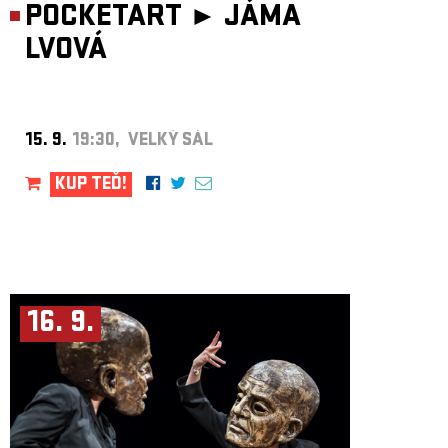
POCKETART ►
JÁMA
LVOVÁ
15. 9.
19:30, VELKÝ SÁL
KUP TEĎ!
16. 9.