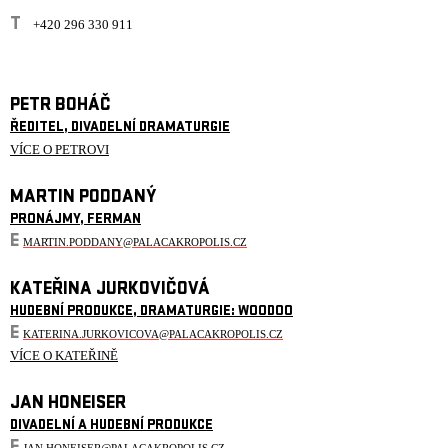
T
+420 296 330 911
PETR BOHÁČ
ŘEDITEL, DIVADELNÍ DRAMATURGIE
VÍCE O PETROVI
MARTIN PODDANÝ
PRONÁJMY, FERMAN
E
MARTIN.PODDANY@PALACAKROPOLIS.CZ
KATEŘINA JURKOVIČOVÁ
HUDEBNÍ PRODUKCE, DRAMATURGIE: WOODOO
E
KATERINA.JURKOVICOVA@PALACAKROPOLIS.CZ
VÍCE O KATEŘINĚ
JAN HONEISER
DIVADELNÍ A HUDEBNÍ PRODUKCE