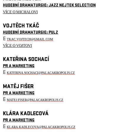
HUDEBNÍ DRAMATURGIE: JAZZ NEJTEK SELECTION
VÍCE O MICHALOVI
VOJTĚCH TKÁČ
HUDEBNÍ DRAMATURGIE: PULZ
E
TKAC.VOJTECH@GMAIL.COM
VÍCE O VOJTOVI
KATEŘINA SOCHACÍ
PR A MARKETING
E
KATERINA.SOCHACI@PALACAKROPOLIS.CZ
MATĚJ FIŠER
PR A MARKETING
E
MATEJ.FISER@PALACAKROPOLIS.CZ
KLÁRA KADLECOVÁ
PR A MARKETING
E
KLARA.KADLECOVA@PALACAKROPOLIS.CZ