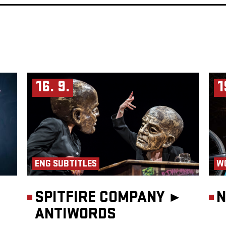
16. 9.
1
ENG SUBTITLES
W
SPITFIRE COMPANY ►
N
ANTIWORDS