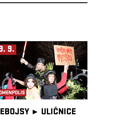
9. 9.
OMENPOLIS
EBOJSY ►
ULIČNICE