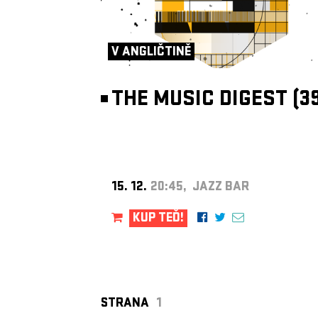
V ANGLIČTINĚ
THE MUSIC DIGEST (39
15. 12.
20:45, JAZZ BAR
KUP TEĎ!
STRANA
1