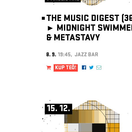
THE MUSIC DIGEST (36
►
MIDNIGHT SWIMME
& METASTAVY
8. 9.
19:45, JAZZ BAR
KUP TEĎ!
15. 12.