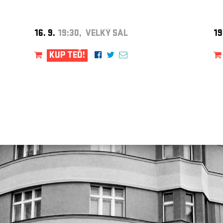
16. 9.
19:30, VELKÝ SÁL
19
KUP TEĎ!