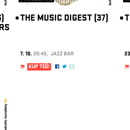
)
THE MUSIC DIGEST (37)
T
RS
7. 10.
20:45, JAZZ BAR
23
KUP TEĎ!