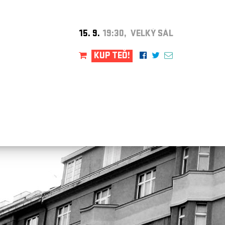
15. 9.
19:30, VELKÝ SÁL
KUP TEĎ!