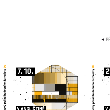
P
7. 10.
2
V ANGLIČTINĚ
V 