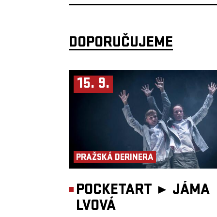
DOPORUČUJEME
15. 9.
PRAŽSKÁ DERINERA
POCKETART ►
JÁMA
LVOVÁ