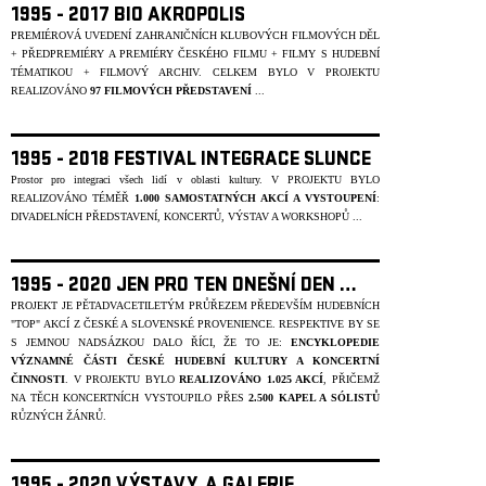
1995 - 2017 BIO AKROPOLIS
PREMIÉROVÁ UVEDENÍ ZAHRANIČNÍCH KLUBOVÝCH FILMOVÝCH DĚL
+ PŘEDPREMIÉRY A PREMIÉRY ČESKÉHO FILMU + FILMY S HUDEBNÍ
TÉMATIKOU + FILMOVÝ ARCHIV. CELKEM BYLO V PROJEKTU
REALIZOVÁNO
97 FILMOVÝCH PŘEDSTAVENÍ
...
1995 - 2018 FESTIVAL INTEGRACE SLUNCE
Prostor pro integraci všech lidí v oblasti kultury.
V PROJEKTU BYLO
REALIZOVÁNO TÉMĚŘ
1.000 SAMOSTATNÝCH AKCÍ A VYSTOUPENÍ
:
DIVADELNÍCH PŘEDSTAVENÍ, KONCERTŮ, VÝSTAV A WORKSHOPŮ ...
1995 - 2020 JEN PRO TEN DNEŠNÍ DEN …
PROJEKT JE PĚTADVACETILETÝM PRŮŘEZEM PŘEDEVŠÍM HUDEBNÍCH
"TOP" AKCÍ Z ČESKÉ A SLOVENSKÉ PROVENIENCE. RESPEKTIVE BY SE
S JEMNOU NADSÁZKOU DALO ŘÍCI, ŽE TO JE:
ENCYKLOPEDIE
VÝZNAMNÉ ČÁSTI ČESKÉ HUDEBNÍ KULTURY A KONCERTNÍ
ČINNOSTI
. V PROJEKTU BYLO
REALIZOVÁNO 1.025 AKCÍ
, PŘIČEMŽ
NA TĚCH KONCERTNÍCH VYSTOUPILO PŘES
2.500 KAPEL A SÓLIST
Ů
R
ŮZNÝCH ŽÁNR
Ů.