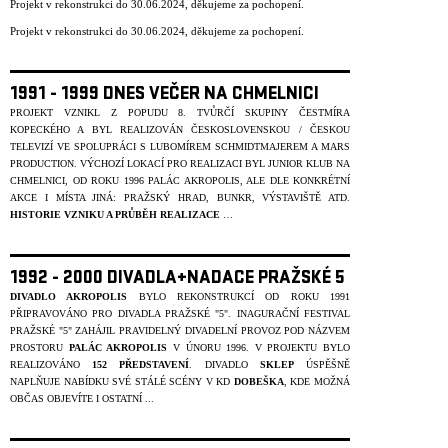
Projekt v rekonstrukci do 30.06.2024, děkujeme za pochopení.
Projekt v rekonstrukci do 30.06.2024, děkujeme za pochopení.
1991 - 1999 DNES VEČER NA CHMELNICI
PROJEKT VZNIKL Z POPUDU 8. TVŮRČÍ SKUPINY ČESTMÍRA
KOPECKÉHO A BYL REALIZOVÁN ČESKOSLOVENSKOU / ČESKOU
TELEVIZÍ VE SPOLUPRÁCI S LUBOMÍREM SCHMIDTMAJEREM A MARS
PRODUCTION. VÝCHOZÍ LOKACÍ PRO REALIZACI BYL JUNIOR KLUB NA
CHMELNICI, OD ROKU 1996 PALÁC AKROPOLIS, ALE DLE KONKRÉTNÍ
AKCE I MÍSTA JINÁ: PRAŽSKÝ HRAD, BUNKR, VÝSTAVIŠTĚ ATD.
HISTORIE VZNIKU A PRŮBĚH REALIZACE
…
1992 - 2000 DIVADLA+NADACE PRAŽSKÉ 5
DIVADLO AKROPOLIS
BYLO REKONSTRUKCÍ OD ROKU 1991
PŘIPRAVOVÁNO PRO DIVADLA PRAŽSKÉ "5". INAGURAČNÍ FESTIVAL
PRAŽSKÉ "5" ZAHÁJIL PRAVIDELNÝ DIVADELNÍ PROVOZ POD NÁZVEM
PROSTORU
PALÁC AKROPOLIS
V ÚNORU 1996. V PROJEKTU BYLO
REALIZOVÁNO
152 PŘEDSTAVENÍ
. DIVADLO
SKLEP
ÚSPĚŠNĚ
NAPLŇUJE NABÍDKU SVÉ STÁLÉ SCÉNY V KD
DOBEŠKA
, KDE MOŽNÁ
OBČAS OBJEVÍTE I OSTATNÍ ...