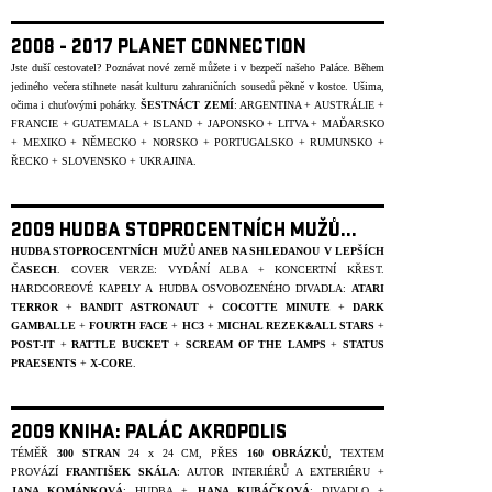
2008 - 2017 PLANET CONNECTION
Jste duší cestovatel? Poznávat nové země můžete i v bezpečí našeho Paláce. Během
jediného večera stihnete nasát kulturu zahraničních sousedů pěkně v kostce. Ušima,
očima i chuťovými pohárky.
ŠESTNÁCT ZEMÍ
: ARGENTINA + AUSTRÁLIE +
FRANCIE + GUATEMALA + ISLAND + JAPONSKO + LITVA + MAĎARSKO
+ MEXIKO + NĚMECKO + NORSKO + PORTUGALSKO + RUMUNSKO +
ŘECKO + SLOVENSKO + UKRAJINA.
2009 HUDBA STOPROCENTNÍCH MUŽŮ...
HUDBA STOPROCENTNÍCH MUŽŮ ANEB NA SHLEDANOU V LEPŠÍCH
ČASECH
. COVER VERZE: VYDÁNÍ ALBA + KONCERTNÍ KŘEST.
HARDCOREOVÉ KAPELY A HUDBA OSVOBOZENÉHO DIVADLA:
ATARI
TERROR
+
BANDIT ASTRONAUT
+
COCOTTE MINUTE
+
DARK
GAMBALLE
+
FOURTH
FACE
+
HC3
+
MICHAL REZEK&ALL STARS
+
POST-IT
+
RATTLE BUCKET
+
SCREAM OF THE LAMPS
+
STATUS
PRAESENTS
+
X-CORE
.
2009 KNIHA: PALÁC AKROPOLIS
TÉMĚŘ
300 STRAN
24 x 24 CM, PŘES
160 OBRÁZKŮ
, TEXTEM
PROVÁZÍ
FRANTIŠEK SKÁLA
: AUTOR INTERIÉRŮ A EXTERIÉRU +
JANA KOMÁNKOVÁ
: HUDBA +
HANA KUBÁČKOVÁ
: DIVADLO +