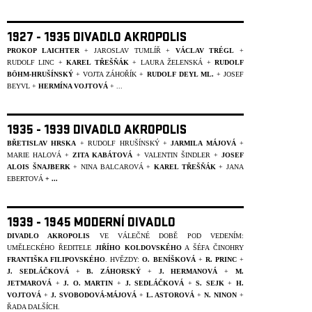
1927 - 1935 DIVADLO AKROPOLIS
PROKOP LAICHTER
+ JAROSLAV TUMLÍŘ +
VÁCLAV TRÉGL
+
RUDOLF LINC +
KAREL TŘEŠŇÁK
+ LAURA ŽELENSKÁ +
RUDOLF
BÖHM-HRUŠÍNSKÝ
+ VOJTA ZÁHOŘÍK +
RUDOLF DEYL ML.
+
JOSEF
BEYVL
+
HERMÍNA VOJTOVÁ
+ ...
1935 - 1939 DIVADLO AKROPOLIS
BŘETISLAV HRSKA
+ RUDOLF HRUŠÍNSKÝ +
JARMILA MÁJOVÁ
+
MARIE HALOVÁ +
ZITA KABÁTOVÁ
+ VALENTIN ŠINDLER +
JOSEF
ALOIS ŠNAJBERK
+ NINA BALCAROVÁ +
KAREL TŘEŠŇÁK
+ JANA
EBERTOVÁ
+ ...
1939 - 1945 MODERNÍ DIVADLO
DIVADLO AKROPOLIS
VE VÁLEČNÉ DOBĚ POD VEDENÍM:
UMĚLECKÉHO ŘEDITELE
JIŘÍHO KOLDOVSKÉHO
A ŠÉFA ČINOHRY
FRANTIŠKA FILIPOVSKÉHO
. HVĚZDY:
O. BENÍŠKOVÁ
+
R. PRINC
+
J. SEDLÁČKOVÁ
+
B. ZÁHORSKÝ
+
J. HERMANOVÁ
+
M.
JETMAROVÁ
+
J. O. MARTIN
+
J. SEDLÁČKOVÁ
+
S. SEJK
+
H.
VOJTOVÁ
+
J. SVOBODOVÁ-MÁJOVÁ
+
L. ASTOROVÁ
+
N. NINON
+
ŘADA DALŠÍCH.