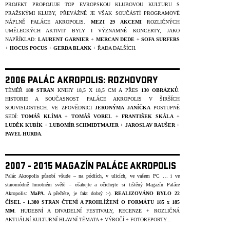
PROJEKT PROPOJUJE TOP EVROPSKOU KLUBOVOU KULTURU S
PRAŽSKÝMI KLUBY, PŘEVÁŽNĚ JE VŠAK SOUČÁSTÍ PROGRAMOVÉ
NÁPLNĚ PALÁCE AKROPOLIS.
MEZI 29 AKCEMI
ROZLIČNÝCH
UMĚLECKÝCH AKTIVIT BYLY I VÝZNAMNÉ KONCERTY, JAKO
NAPŘÍKLAD:
LAURENT GARNIER
+
MERCAN DEDE
+
SOFA SURFERS
+
HOCUS POCUS
+
GERDA BLANK
+ ŘADA DALŠÍCH.
2006 PALÁC AKROPOLIS: ROZHOVORY
TÉMĚŘ
180 STRAN
KNIHY 18,5 X 18,5 CM A PŘES
130 OBRÁZKŮ
.
HISTORIE A SOUČASNOST PALÁCE AKROPOLIS V ŠIRŠÍCH
SOUVISLOSTECH. VE ZPOVĚDNICI
JERONÝMA JANÍČKA
POSTUPNĚ
SEDÍ:
TOMÁŠ KLÍMA
+
TOMÁŠ VOREL
+
FRANTIŠEK
SKÁLA
+
LUDĚK KUBÍK
+
LUBOMÍR SCHMIDTMAJER
+
JAROSLAV
RAUŠER
+
PAVEL HURDA
.
2007 - 2015 MAGAZÍN PALÁCE AKROPOLIS
Palác Akropolis působí všude – na pódiích, v ulicích, ve vašem PC … i ve
staromódně hmotném světě – ošahejte a očichejte si tištěný Magazín Paláce
Akropolis:
MaPA
. A přečtěte, je fakt dobrý :-).
REALIZOVÁNO BYLO
22
ČÍSEL - 1.380 STRAN ČTENÍ A PROHLÍŽENÍ O FORMÁTU 185 x 185
MM
. HUDEBNÍ A DIVADELNÍ FESTIVALY, RECENZE + ROZLIČNÁ
AKTUÁLNÍ KULTURNÍ HLAVNÍ TÉMATA + VÝROČÍ + FOTOREPORTY...