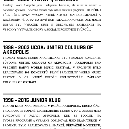
1995 - 2020 VÝSTAVY, A GALERIE
Prostory Paláce Akropolis jsou Skálopevně kouzelné, ale mistr se neurazí –
dotvářené výstavami. Všechno mazaně vybíráno k běžícímu programu.
PROBĚHLO
PŘES TŘI STOVKY VÝSTAV, KTERÉ NEBYLY JEN DOKUMENTACÍ A
ROZŠÍŘENÍM "ŽIVOTA" NA JEVIŠTÍCH PALÁCE AKROPOLIS, ALE JEJICH
DOSAH BYL VÝRAZNĚ ŠIRŠÍ, S OBECNĚJŠÍM ZAMĚŘENÍM NA
VŠECHNY VÝTVARNÉ OBORY A SOCIÁLNÍ POSTAVENÍ T
V
ŮRC
Ů
...
1996 - 2003 UCOA: UNITED COLOURS OF
AKROPOLIS
PROJEKT JUNIOR KLUBU NA CHMELNICI BYL SERIÁLEM KONCERTŮ,
PŮVODNĚ:
UNITED COLOURS OF AKROPOLIS - AKROPOLIS PRO
VŠECHNY BARVY WORLD MUSIC FESTIVAL
. V PROJEKTU BYLO
REALIZOVÁNO
103 KONCERTŮ
. PRVNÍ PRAVIDELNÝ WORLD MUSIC
FESTIVAL V ČR, KTERÝ POZDĚJI SPOLUVYTVÁŘEL ZÁKLADY
COLOURS OF OSTRAVA
.
1996 - 2015 JUNIOR KLUB
JUNIOR KLUB NA CHMELNICI V PALÁCI AKROPOLIS.
DRUHÁ ČÁST
PROGRAMOVÉ NÁPLNĚ LEGENDÁRNÍHO KLUBU A TO Z OBDOBÍ JEHO
FUNGOVÁNÍ V PALÁCI AKROPOLIS, KDE SE PODÍLEL NA
TVORBĚ
PROGRAMU A VÝRAZNĚ DOPLŇOVAL JEHO DRAMATURGII. V
PROJEKTU BYLO REALIZOVÁNO
1.149 AKCÍ, PŘEVÁŽNĚ KONCERTŮ
,