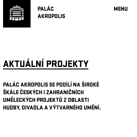
PALÁC
MENU
AKROPOLIS
PROGRA
VELKÝ S
MALÁ S
JAZZ BA
DOPORU
AKTUÁLNÍ PROJEKTY
HUDBA
DIVADLO
OFF PR
PALÁC AKROPOLIS SE PODÍLÍ NA ŠIROKÉ
ŠKÁLE ČESKÝCH I ZAHRANIČNÍCH
DÁRKOVÉ 
UMĚLECKÝCH PROJEKTŮ Z OBLASTI
PROJEKTY
HUDBY, DIVADLA A VÝTVARNÉHO UMĚNÍ.
UNDERGRO
KONTAKTY
NEWSLETT