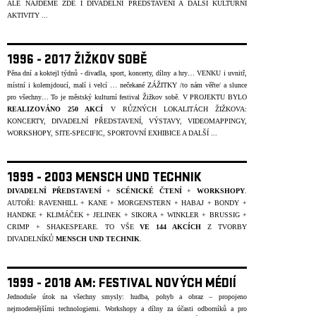
ALE NAJDEME ZDE I DIVADELNÍ PŘEDSTAVENÍ A DALŠÍ KULTURNÍ
AKTIVITY ...
1996 - 2017 ŽIŽKOV SOBĚ
Pěna dní a koktejl týdnů - divadla, sport, koncerty, dílny a hry… VENKU i uvnitř,
místní i kolemjdoucí, malí i velcí … nečekané ZÁŽITKY /to nám věřte/ a slunce
pro všechny… To je městský kulturní festival Žižkov sobě. V PROJEKTU BYLO
REALIZOVÁNO 250 AKCÍ
V R
Ů
ZNÝCH LOKALITÁCH ŽIŽKOVA:
KONCERTY, DIVADELNÍ PŘEDSTAVENÍ, VÝSTAVY, VIDEOMAPPINGY,
WORKSHOPY, SITE-SPECIFIC, SPORTOVNÍ EXHIBICE A DALŠÍ ...
1999 - 2003 MENSCH UND TECHNIK
DIVADELNÍ PŘEDSTAVENÍ
+
SCÉNICKÉ ČTENÍ
+
WORKSHOPY
.
AUTOŘI: RAVENHILL + KANE + MORGENSTERN + HABAJ + BONDY +
HANDKE + KLIMÁČEK + JELINEK + SIKORA + WINKLER + BRUSSIG +
CRIMP + SHAKESPEARE. TO VŠE
VE 144 AKCÍCH
Z TVORBY
DIVADELNÍKŮ
MENSCH UND TECHNIK
.
1999 - 2018 AM: FESTIVAL NOVÝCH MÉDIÍ
Jednoduše útok na všechny smysly: hudba, pohyb a obraz – propojeno
nejmodernějšími technologiemi. Workshopy a dílny za účasti odborníků a pro