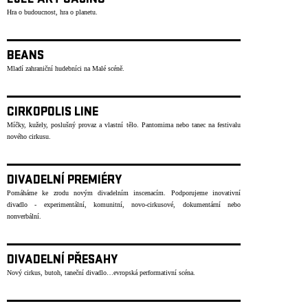
2022 ART CASINO
Hra o budoucnost, hra o planetu.
BEANS
Mladí zahraniční hudebníci na Malé scéně.
CIRKOPOLIS LINE
Míčky, kužely, poslušný provaz a vlastní tělo. Pantomima nebo tanec na festivalu
nového cirkusu.
DIVADELNÍ PREMIÉRY
Pomáháme ke zrodu novým divadelním inscenacím. Podporujeme inovativní
divadlo - experimentální, komunitní, novo-cirkusové, dokumentární nebo
nonverbální.
DIVADELNÍ PŘESAHY
Nový cirkus, butoh, taneční divadlo…evropská performativní scéna.