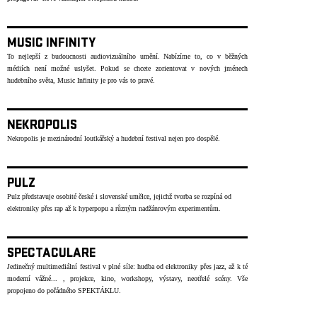
MUSIC INFINITY
To nejlepší z budoucnosti audiovizuálního umění. Nabízíme to, co v běžných
médiích není možné uslyšet. Pokud se chcete zorientovat v nových jménech
hudebního světa, Music Infinity je pro vás to pravé.
NEKROPOLIS
Nekropolis je mezinárodní loutkářský a hudební festival nejen pro dospělé.
PULZ
Pulz představuje osobité české i slovenské umělce, jejichž tvorba se rozpíná od
elektroniky přes rap až k hyperpopu a různým nadžánrovým experimentům.
SPECTACULARE
Jedinečný multimediální festival v plné síle: hudba od elektroniky přes jazz, až k té
moderní vážné... , projekce, kino, workshopy, výstavy, neotřelé scény. Vše
propojeno do pořádného SPEKTÁKLU.