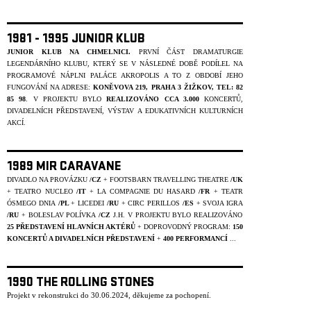
1981 - 1995 JUNIOR KLUB
JUNIOR KLUB NA CHMELNICI.
PRVNÍ ČÁST DRAMATURGIE
LEGENDÁRNÍHO KLUBU, KTERÝ SE V NÁSLEDNÉ DOBĚ PODÍLEL NA
PROGRAMOVÉ NÁPLNI PALÁCE AKROPOLIS A TO Z OBDOBÍ JEHO
FUNGOVÁNÍ NA ADRESE:
KONĚVOVA 219, PRAHA 3 ŽIŽKOV, TEL: 82
85 98
. V PROJEKTU BYLO
REALIZOVÁNO CCA 3.000
KONCERTŮ,
DIVADELNÍCH PŘEDSTAVENÍ, VÝSTAV A EDUKATIVNÍCH KULTURNÍCH
AKCÍ.
1989 MIR CARAVANE
DIVADLO NA PROVÁZKU
/CZ
+ FOOTSBARN TRAVELLING THEATRE
/UK
+ TEATRO NUCLEO
/IT
+ LA COMPAGNIE DU HASARD
/FR
+ TEATR
ÓSMEGO DNIA
/PL
+ LICEDEI
/RU
+ CIRC PERILLOS
/ES
+ SVOJA IGRA
/RU
+ BOLESLAV POLÍVKA
/CZ
J.H. V PROJEKTU BYLO REALIZOVÁNO
25 PŘEDSTAVENÍ HLAVNÍCH AKTÉRŮ
+ DOPROVODNÝ PROGRAM:
150
KONCERTŮ A DIVADELNÍCH PŘEDSTAVENÍ
+
400 PERFORMANCÍ
...
1990 THE ROLLING STONES
Projekt v rekonstrukci do 30.06.2024, děkujeme za pochopení.