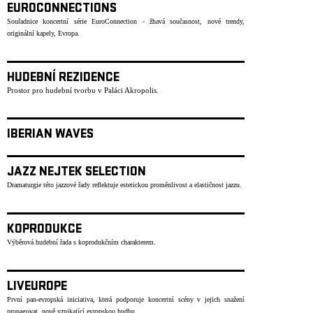
EUROCONNECTIONS
Souřadnice koncertní série EuroConnection - žhavá současnost, nové trendy,
originální kapely, Evropa.
HUDEBNÍ REZIDENCE
Prostor pro hudební tvorbu v Paláci Akropolis.
IBERIAN WAVES
JAZZ NEJTEK SELECTION
Dramaturgie této jazzové řady reflektuje estetickou proměnlivost a elastičnost jazzu.
KOPRODUKCE
Výběrová hudební řada s koprodukčním charakterem.
LIVEUROPE
První pan-evropská iniciativa, která podporuje koncertní scény v jejich snažení
propagovat nově vznikající evropskou hudbu.