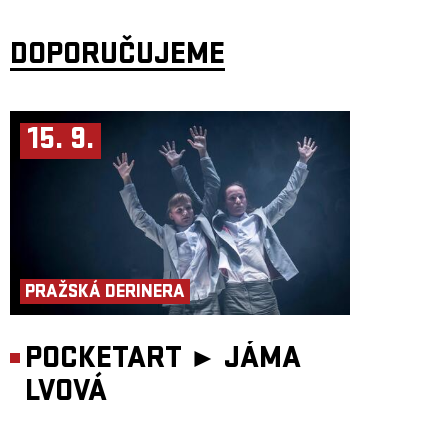
DOPORUČUJEME
15. 9.
PRAŽSKÁ DERINERA
POCKETART ►
JÁMA
LVOVÁ