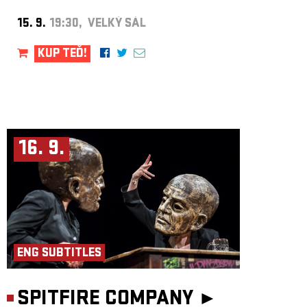
15. 9.
19:30, VELKÝ SÁL
KUP TEĎ!
16. 9.
ENG SUBTITLES
SPITFIRE COMPANY ►