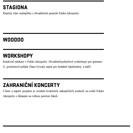
STAGIONA
Reprízy toho nejlepšího z divadelních premiér Paláce Akropolis.
WOODOO
WORKSHOPY
Kreativní edukace v Paláci Akropolis. Divadelně-pohybové workshopy pro generaci
Z, poslechové pořady Dana Sywaly nejen pro hudební fajnšmekry, a další.
ZAHRANIČNÍ KONCERTY
Cílem a náplní projektu je uvedení kvalitních zahraničních souborů na scéně Paláce
Akropolis s důrazem na velkou pestrost žánrů.