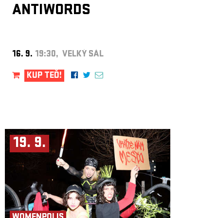
ANTIWORDS
16. 9.
19:30, VELKÝ SÁL
KUP TEĎ!
19. 9.
WOMENPOLIS