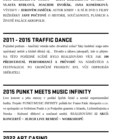
VLASTA RYDLOVÁ, JOACHIM DVOŘÁK, JANA KOMÁNKOVÁ
:
VÝSTAVY +
JERONÝM JANÍČEK
: AUTOR KNIHY + K NÍ JE DVD S FILMY
REŽISÉRKY
JANY POČTOVÉ
O HISTORII, SOUČASNOSTI, PLÁNECH A
ŽIVOTĚ PALÁCE AKROPOLIS.
2011 - 2015 TRAFFIC DANCE
Pojízdné podium – hasičský veterán nebo divadelní scéna? Taky hudební stage nebo
oprýskaný ateliér a klidně dětský ráj… Divadlo a zábava jaksepatří, kde si přejete.
NA TÉTO POJÍZDNÉ SCÉNĚ BYLO REALIZOVÁNO VÍCE JAK
100
PŘEDSTAVENÍ, PERFORMANCÍ A PRŮVODŮ
NA NÁMĚSTÍCH A
FESTIVALECH. PO UKONČENÍ PROJEKTU BYL VŮZ ODPRODÁN
SBĚRATELI.
2015 PUNKT MEETS MUSIC INFINITY
Live koncert a jeho remixy v podání špiček české a norské experimentální
hudby.
Projekt PUNKT/MUSIC INFINITY pořádá Art Frame Palác Akropolis s.r.o.
ve spolupráci se Stiftelsen Punkt a je Podpořen grantem z Islandu, Lichtenštejnska a
Norska - Kulturní dědictví a současné umění. REALIZOVÁNO
12 AKCÍ:
KONCERTŮ
+
JEJICH LIVE REMIXŮ
+
WORKSHOPŮ
.