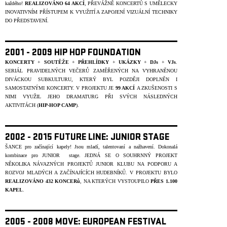
každého!
REALIZOVÁNO
64 AKCÍ
, PŘEVÁŽNĚ KONCERTŮ S UMĚLECKY
INOVATIVNÍM PŘÍSTUPEM K VYUŽITÍ A ZAPOJENÍ VIZUÁLNÍ TECHNIKY
DO PŘEDSTAVENÍ.
2001 - 2009 HIP HOP FOUNDATION
KONCERTY
+
SOUTĚŽE
+
PŘEHLÍDKY
+
UKÁZKY
+
DJs
+
VJs
.
SERIÁL PRAVIDELNÝCH VEČERŮ ZAMĚŘENÝCH NA VYHRANĚNOU
DIVÁCKOU SUBKULTURU, KTERÝ BYL POZDĚJI DOPLNĚN I
SAMOSTATNÝMI KONCERTY. V PROJEKTU JE
99 AKCÍ
A ZKUŠENOSTI S
NIMI VYUŽIL JEHO DRAMATURG PŘI SVÝCH NÁSLEDNÝCH
AKTIVITÁCH (
HIP-HOP CAMP
).
2002 - 2015 FUTURE LINE: JUNIOR STAGE
ŠANCE pro začínající kapely! Jsou mladí, talentovaní a nažhavení. Dokonalá
kombinace pro JUNIOR stage.
JEDNÁ SE O SOUHRNNÝ PROJEKT
NĚKOLIKA NÁVAZNÝCH PROJEKTŮ JUNIOR KLUBU NA PODPORU A
ROZVOJ MLADÝCH A ZAČÍNAJÍCÍCH HUDEBNÍKŮ. V PROJEKTU BYLO
REALIZOVÁNO 432 KONCERů
, NA KTERÝCH VYSTOUPILO
PŘES 1.100
KAPEL
.
2005 - 2008 MOVE: EUROPEAN FESTIVAL