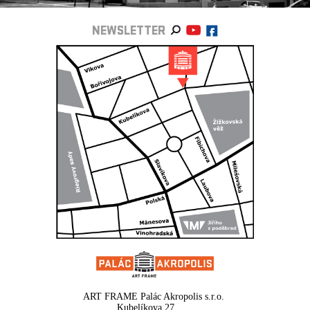
NEWSLETTER
ART FRAME Palác Akropolis s.r.o.
Kubelíkova 27