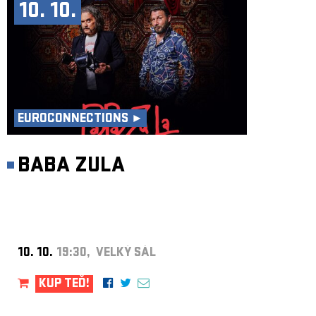
10. 10.
EUROCONNECTIONS ►
BABA ZULA
10. 10.
19:30, VELKÝ SÁL
KUP TEĎ!