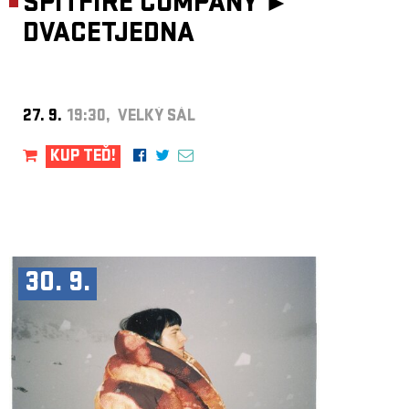
SPITFIRE COMPANY ►
DVACETJEDNA
27. 9.
19:30, VELKÝ SÁL
KUP TEĎ!
30. 9.