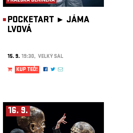
PRAŽSKÁ DERINERA
POCKETART ►
JÁMA
LVOVÁ
15. 9.
19:30, VELKÝ SÁL
KUP TEĎ!
16. 9.