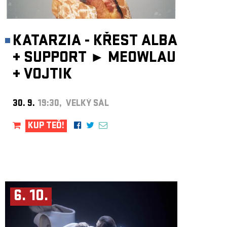
KATARZIA - KŘEST ALBA
+
SUPPORT ►
MEOWLAU
+
VOJTIK
30. 9.
19:30, VELKÝ SÁL
KUP TEĎ!
6. 10.