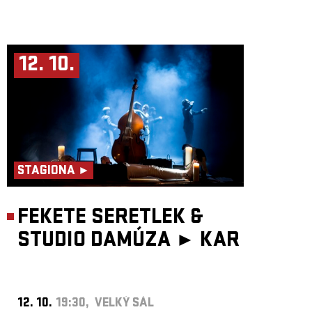
12. 10.
STAGIONA ►
FEKETE SERETLEK &
STUDIO DAMÚZA ►
KAR
12. 10.
19:30, VELKÝ SÁL