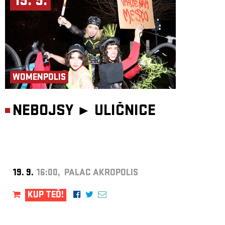
19. 9.
WOMENPOLIS
NEBOJSY ►
ULIČNICE
19. 9.
16:00, PALÁC AKROPOLIS
KUP TEĎ!