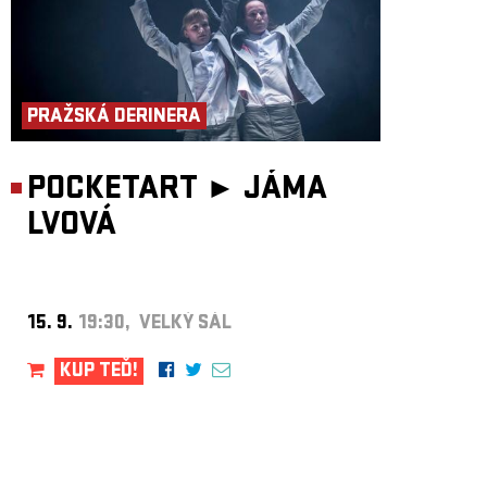
PRAŽSKÁ DERINERA
POCKETART ►
JÁMA
LVOVÁ
15. 9.
19:30, VELKÝ SÁL
KUP TEĎ!