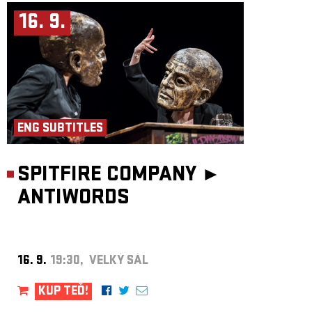
16. 9.
ENG SUBTITLES
SPITFIRE COMPANY ►
ANTIWORDS
16. 9.
19:30, VELKÝ SÁL
KUP TEĎ!