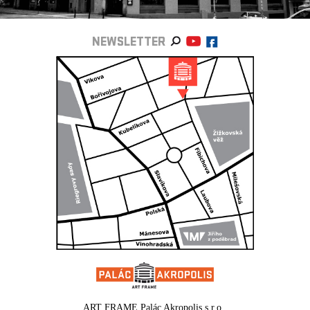
NEWSLETTER
ART FRAME Palác Akropolis s.r.o.