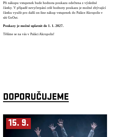
Při nákupu vstupenek bude hodnota poukazu odečtena z výsledné
částky. V případě nevyčerpání celé hodnoty poukazu je možné zbývající
částku využít pro další on-line nákup vstupenek do Paláce Akropolis v
síti GoOut.
Poukazy je mo
ž
n
é
uplatnit do 1. 1. 2027.
Těšíme se na vás v Paláci Akropolis!
DOPORUČUJEME
15. 9.