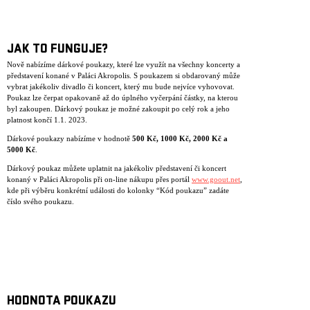
JAK TO FUNGUJE?
Nově nabízíme dárkové poukazy, které lze využít na všechny koncerty a
představení konané v Paláci Akropolis. S poukazem si obdarovaný může
vybrat jakékoliv divadlo či koncert, který mu bude nejvíce vyhovovat.
Poukaz lze čerpat opakovaně až do úplného vyčerpání částky, na kterou
byl zakoupen. Dárkový poukaz je možné zakoupit po celý rok a jeho
platnost končí 1.1. 2023.
Dárkové poukazy nabízíme v hodnotě
500 K
č
, 1000 K
č
, 2000 K
č
a
5000 K
č
.
Dárkový poukaz můžete uplatnit na jakékoliv představení či koncert
konaný v Paláci Akropolis při on-line nákupu přes portál
www.goout.net
,
kde při výběru konkrétní události do kolonky “Kód poukazu” zadáte
číslo svého poukazu.
HODNOTA POUKAZU