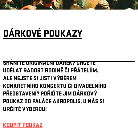
DÁRKOVÉ POUKAZY
SHÁNÍTE ORIGINÁLNÍ DÁREK? CHCETE
UDĚLAT RADOST RODINĚ ČI PŘÁTELŮM,
ALE NEJSTE SI JISTI VÝBĚREM
KONKRÉTNÍHO KONCERTU ČI DIVADELNÍHO
PŘEDSTAVENÍ? POŘIĎTE JIM DÁRKOVÝ
POUKAZ DO PALÁCE AKROPOLIS, U NÁS SI
URČITĚ VYBEROU!
KOUPIT POUKAZ