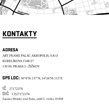
KONTAKTY
ADRESA
ART FRAME PALÁC AKROPOLIS, S.R.O.
KUBELÍKOVA 1548/27
130 00, PRAHA 3 - ŽIŽKOV
GPS LOC:
50°4'56.137"N, 14°26'56.115"E
IČ
27172376
DIČ
CZ27172376
Zapsáno Městský soud Praha, oddíl C, vložka 101808