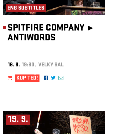
ENG SUBTITLES
SPITFIRE COMPANY ►
ANTIWORDS
16. 9.
19:30, VELKÝ SÁL
KUP TEĎ!
19. 9.