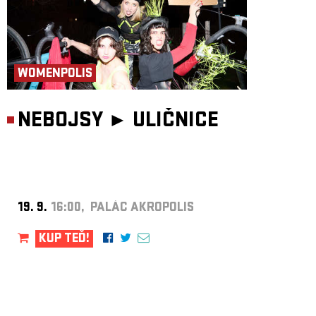
WOMENPOLIS
NEBOJSY ►
ULIČNICE
19. 9.
16:00, PALÁC AKROPOLIS
KUP TEĎ!