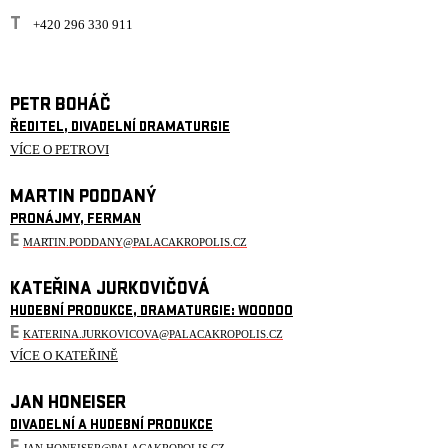
T
+420 296 330 911
PETR BOHÁČ
ŘEDITEL, DIVADELNÍ DRAMATURGIE
VÍCE O PETROVI
MARTIN PODDANÝ
PRONÁJMY, FERMAN
E
MARTIN.PODDANY@PALACAKROPOLIS.CZ
KATEŘINA JURKOVIČOVÁ
HUDEBNÍ PRODUKCE, DRAMATURGIE: WOODOO
E
KATERINA.JURKOVICOVA@PALACAKROPOLIS.CZ
VÍCE O KATEŘINĚ
JAN HONEISER
DIVADELNÍ A HUDEBNÍ PRODUKCE