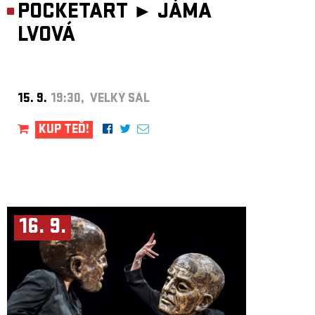
POCKETART ►
JÁMA
LVOVÁ
15. 9.
19:30, VELKÝ SÁL
KUP TEĎ!
16. 9.