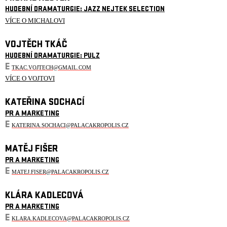
HUDEBNÍ DRAMATURGIE: JAZZ NEJTEK SELECTION
VÍCE O MICHALOVI
VOJTĚCH TKÁČ
HUDEBNÍ DRAMATURGIE: PULZ
E
TKAC.VOJTECH@GMAIL.COM
VÍCE O VOJTOVI
KATEŘINA SOCHACÍ
PR A MARKETING
E
KATERINA.SOCHACI@PALACAKROPOLIS.CZ
MATĚJ FIŠER
PR A MARKETING
E
MATEJ.FISER@PALACAKROPOLIS.CZ
KLÁRA KADLECOVÁ
PR A MARKETING
E
KLARA.KADLECOVA@PALACAKROPOLIS.CZ