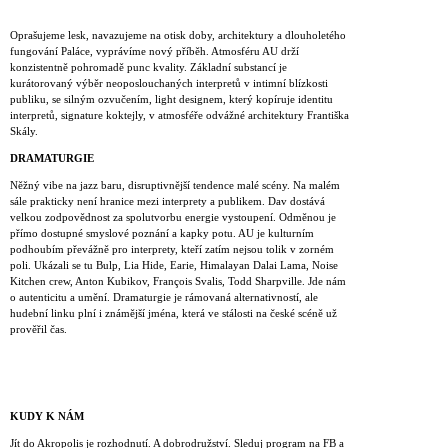
Oprašujeme lesk, navazujeme na otisk doby, architektury a dlouholetého
fungování Paláce, vyprávíme nový příběh. Atmosféru AU drží
konzistentně pohromadě punc kvality. Základní substancí je
kurátorovaný výběr neoposlouchaných interpretů v intimní blízkosti
publiku, se silným ozvučením, light designem, který kopíruje identitu
interpretů, signature koktejly, v atmosféře odvážné architektury Františka
Skály.
DRAMATURGIE
Něžný vibe na jazz baru, disruptivnější tendence malé scény. Na malém
sále prakticky není hranice mezi interprety a publikem. Dav dostává
velkou zodpovědnost za spolutvorbu energie vystoupení. Odměnou je
přímo dostupné smyslové poznání a kapky potu. AU je kulturním
podhoubím převážně pro interprety, kteří zatím nejsou tolik v zorném
poli. Ukázali se tu Bulp, Lia Hide, Earie, Himalayan Dalai Lama, Noise
Kitchen crew, Anton Kubikov, François Svalis, Todd Sharpville. Jde nám
o autenticitu a umění. Dramaturgie je rámovaná alternativností, ale
hudební linku plní i známější jména, která ve stálosti na české scéně už
prověřil čas.
KUDY K NÁM
Jít do Akropolis je rozhodnutí. A dobrodružství. Sleduj program na FB a