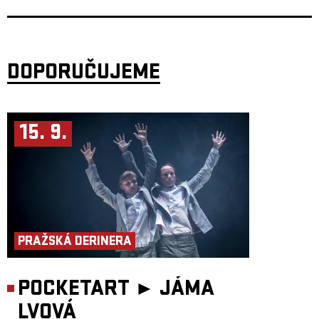
DOPORUČUJEME
15. 9.
PRAŽSKÁ DERINERA
POCKETART ►
JÁMA
LVOVÁ