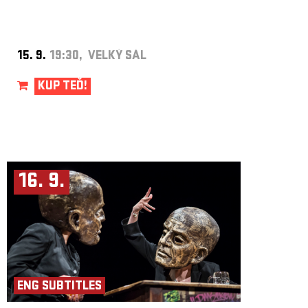
15. 9.
19:30, VELKÝ SÁL
KUP TEĎ!
16. 9.
ENG SUBTITLES