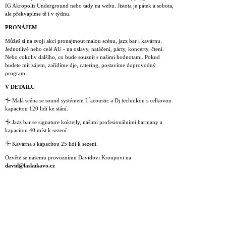
IG Akropolis Underground nebo tady na webu. Jistota je pátek a sobota,
ale překvapíme tě i v týdnu.
PRONÁJEM
Můžeš si na svoji akci pronajmout malou scénu, jazz bar i kavárnu.
Jednotlivě nebo celé AU - na oslavy, natáčení, párty, koncerty, čtení.
Nebo cokoliv dalšího, co bude souznít s našimi hodnotami. Pokud
budete mít zájem, zařídíme dje, catering, postavíme doprovodný
program.
V DETAILU
⏆
Malá scéna se sound systémem L ́acoustic a Dj technikou s celkovou
kapacitou 120 lidí ke stání.
⏆
Jazz bar se signature koktejly, našimi profesionálními barmany a
kapacitou 40 míst k sezení.
⏆
Kavárna s kapacitou 25 lidí k sezení.
Ozvěte se našemu provoznímu Davidovi Kroupovi na
david@laskukavo.cz