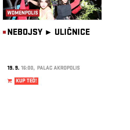
WOMENPOLIS
NEBOJSY ►
ULIČNICE
19. 9.
16:00, PALÁC AKROPOLIS
KUP TEĎ!