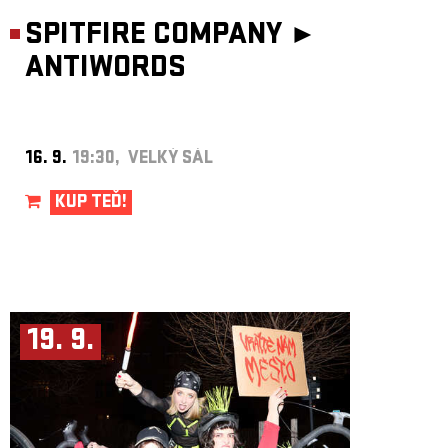
SPITFIRE COMPANY ►
ANTIWORDS
16. 9.
19:30, VELKÝ SÁL
KUP TEĎ!
19. 9.