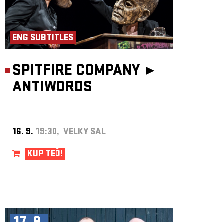
ENG SUBTITLES
SPITFIRE COMPANY ►
ANTIWORDS
16. 9.
19:30, VELKÝ SÁL
KUP TEĎ!