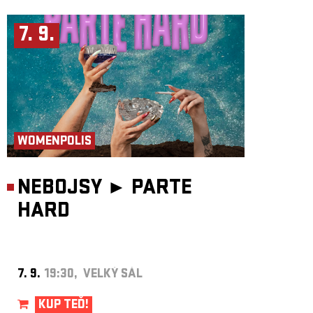
7. 9.
WOMENPOLIS
NEBOJSY ►
PARTE
HARD
7. 9.
19:30, VELKÝ SÁL
KUP TEĎ!