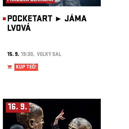
PRAŽSKÁ DERINERA
POCKETART ►
JÁMA
LVOVÁ
15. 9.
19:30, VELKÝ SÁL
KUP TEĎ!
16. 9.