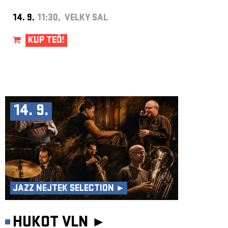
14. 9.
11:30, VELKÝ SÁL
KUP TEĎ!
14. 9.
JAZZ NEJTEK SELECTION ►
HUKOT VLN ►