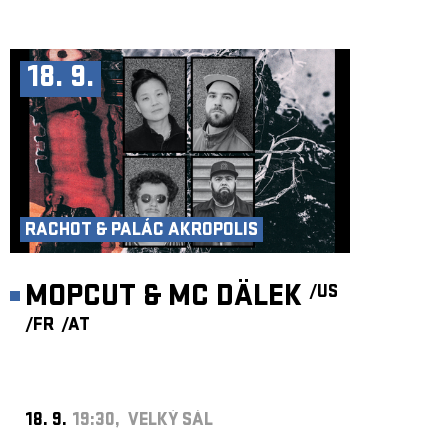
18. 9.
RACHOT & PALÁC AKROPOLIS
MOPCUT & MC DÄLEK
/US
/FR
/AT
18. 9.
19:30, VELKÝ SÁL