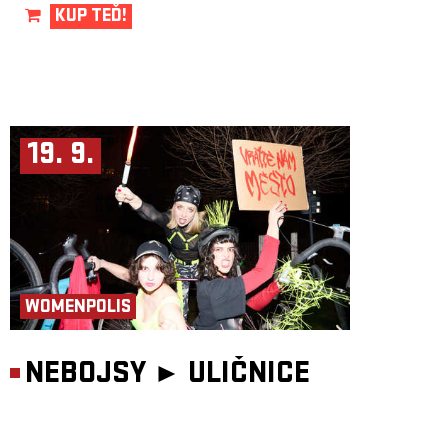
KUP TEĎ!
19. 9.
WOMENPOLIS
NEBOJSY ►
ULIČNICE