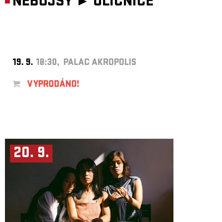
NEBOJSY ►
ULIČNICE
19. 9.
18:30, PALÁC AKROPOLIS
VYPRODÁNO!
20. 9.