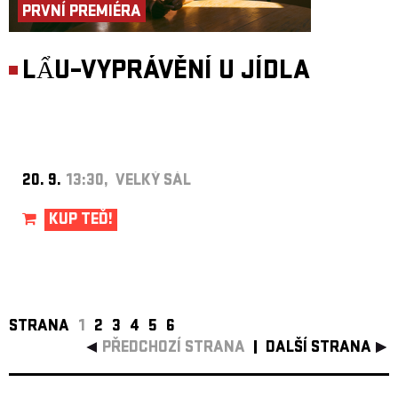
PRVNÍ PREMIÉRA
LẨU–VYPRÁVĚNÍ U JÍDLA
20. 9.
13:30, VELKÝ SÁL
KUP TEĎ!
STRANA
1
2
3
4
5
6
PŘEDCHOZÍ STRANA
DALŠÍ STRANA