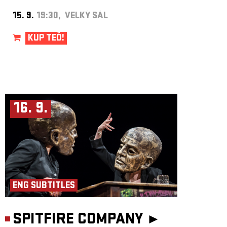
15. 9.
19:30, VELKÝ SÁL
KUP TEĎ!
16. 9.
ENG SUBTITLES
SPITFIRE COMPANY ►