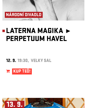
NÁRODNÍ DIVADLO
LATERNA MAGIKA ►
PERPETUUM HAVEL
12. 9.
19:30, VELKÝ SÁL
KUP TEĎ!
13. 9.