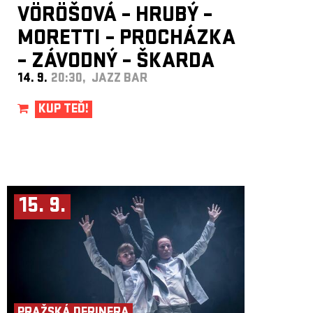
VÖRÖŠOVÁ – HRUBÝ –
MORETTI – PROCHÁZKA
– ZÁVODNÝ – ŠKARDA
14. 9.
20:30, JAZZ BAR
KUP TEĎ!
15. 9.