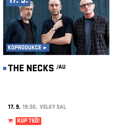
17. 9.
KOPRODUKCE ►
THE NECKS
/AU
17. 9.
19:30, VELKÝ SÁL
KUP TEĎ!