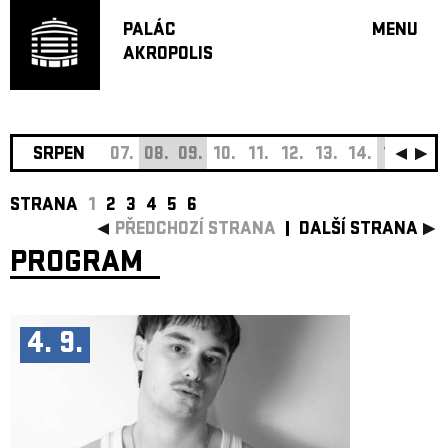
PALÁC
MENU
AKROPOLIS
PROGRA
VELKÝ S
MALÁ S
JAZZ BA
SRPEN
07.
08.
09.
10.
11.
12.
13.
14.
15.
16.
DOPORU
STRANA
1
2
3
4
5
6
HUDBA
PŘEDCHOZÍ STRANA
DALŠÍ STRANA
DIVADLO
PROGRAM
OFF PR
DÁRKOVÉ 
O AKROPOL
4. 9.
PROJEKTY
UNDERGRO
KONTAKTY