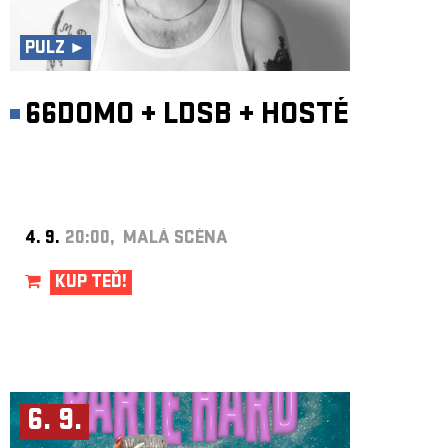
ARCHIV
NEWSLETT
PULZ ►
66DOMO
+
LDSB
+
HOSTÉ
4. 9.
20:00, MALÁ SCÉNA
KUP TEĎ!
6. 9.