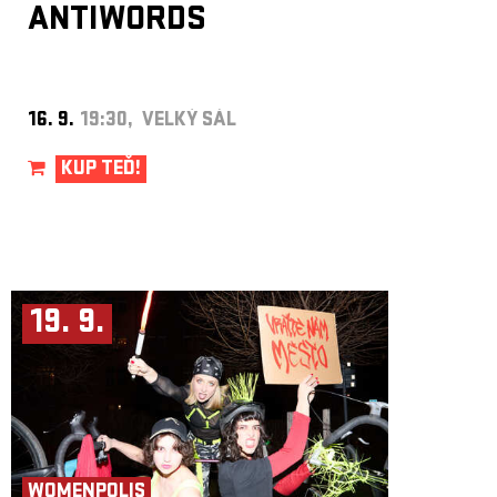
ANTIWORDS
16. 9.
19:30, VELKÝ SÁL
KUP TEĎ!
19. 9.
WOMENPOLIS