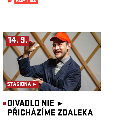
KUP TEĎ!
14. 9.
STAGIONA ►
DIVADLO NIE ►
PŘICHÁZÍME ZDALEKA