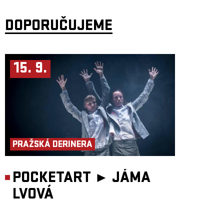
DOPORUČUJEME
15. 9.
PRAŽSKÁ DERINERA
POCKETART ►
JÁMA
LVOVÁ