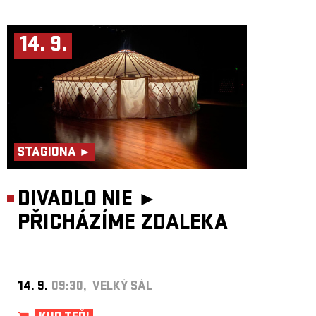
14. 9.
STAGIONA ►
DIVADLO NIE ►
PŘICHÁZÍME ZDALEKA
14. 9.
09:30, VELKÝ SÁL