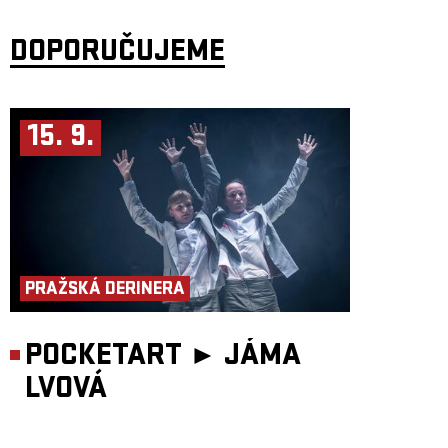
DOPORUČUJEME
15. 9.
PRAŽSKÁ DERINERA
POCKETART ►
JÁMA
LVOVÁ