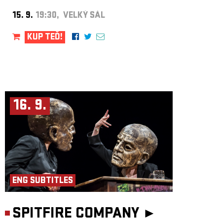
15. 9.
19:30, VELKÝ SÁL
KUP TEĎ!
16. 9.
ENG SUBTITLES
SPITFIRE COMPANY ►