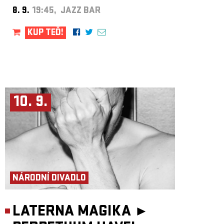
8. 9.
19:45, JAZZ BAR
KUP TEĎ!
10. 9.
NÁRODNÍ DIVADLO
LATERNA MAGIKA ►