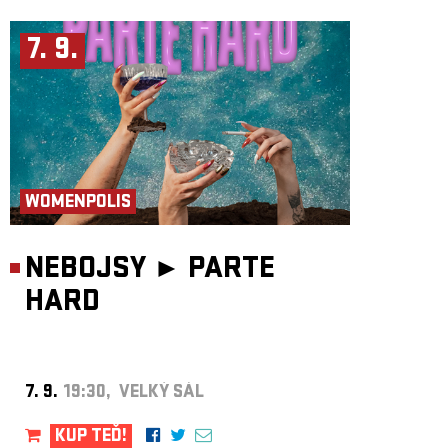
7. 9.
WOMENPOLIS
NEBOJSY ►
PARTE
HARD
7. 9.
19:30, VELKÝ SÁL
KUP TEĎ!