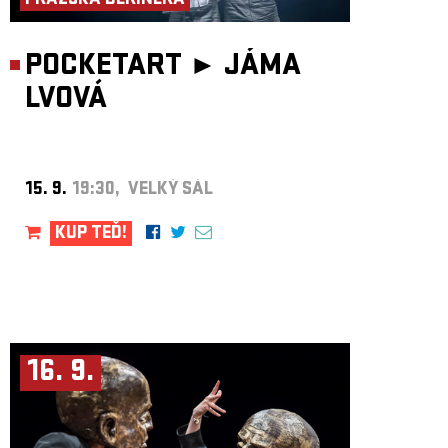
PRAŽSKÁ DERINERA
POCKETART ►
JÁMA
LVOVÁ
15. 9.
19:30, VELKÝ SÁL
KUP TEĎ!
16. 9.