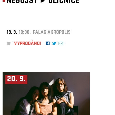
NEBOJSY ►
ULIČNICE
19. 9.
18:30, PALÁC AKROPOLIS
VYPRODÁNO!
20. 9.