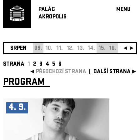
PALÁC
MENU
AKROPOLIS
PROGRA
VELKÝ S
MALÁ S
JAZZ BA
SRPEN
09.
10.
11.
12.
13.
14.
15.
16.
17.
18.
DOPORU
STRANA
1
2
3
4
5
6
HUDBA
PŘEDCHOZÍ STRANA
DALŠÍ STRANA
DIVADLO
PROGRAM
OFF PR
DÁRKOVÉ 
O AKROPOL
4. 9.
PROJEKTY
UNDERGRO
KONTAKTY