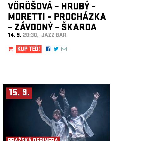
VÖRÖŠOVÁ – HRUBÝ –
MORETTI – PROCHÁZKA
– ZÁVODNÝ – ŠKARDA
14. 9.
20:30, JAZZ BAR
KUP TEĎ!
15. 9.