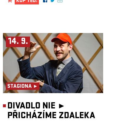
KUP TEĎ!
14. 9.
STAGIONA ►
DIVADLO NIE ►
PŘICHÁZÍME ZDALEKA