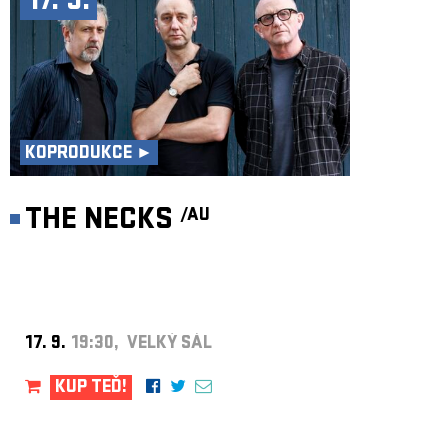
17. 9.
KOPRODUKCE ►
THE NECKS
/AU
17. 9.
19:30, VELKÝ SÁL
KUP TEĎ!