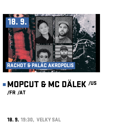
18. 9.
RACHOT & PALÁC AKROPOLIS
MOPCUT & MC DÄLEK
/US
/FR
/AT
18. 9.
19:30, VELKÝ SÁL