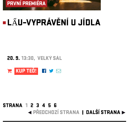
PRVNÍ PREMIÉRA
LẨU–VYPRÁVĚNÍ U JÍDLA
20. 9.
13:30, VELKÝ SÁL
KUP TEĎ!
STRANA
1
2
3
4
5
6
PŘEDCHOZÍ STRANA
DALŠÍ STRANA