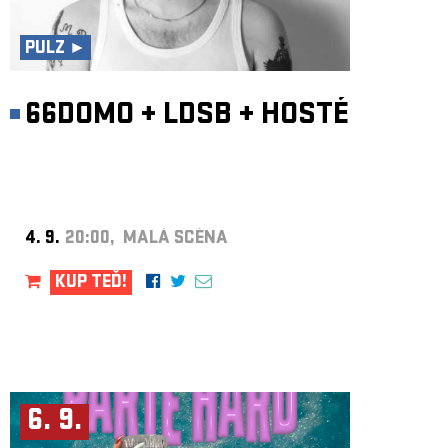
ARCHIV
NEWSLETT
PULZ ►
66DOMO
+
LDSB
+
HOSTÉ
4. 9.
20:00, MALÁ SCÉNA
KUP TEĎ!
6. 9.