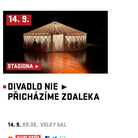
14. 9.
STAGIONA ►
DIVADLO NIE ►
PŘICHÁZÍME ZDALEKA
14. 9.
09:30, VELKÝ SÁL