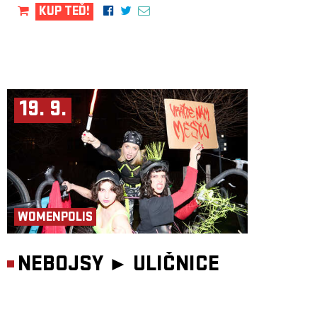
KUP TEĎ!
19. 9.
WOMENPOLIS
NEBOJSY ►
ULIČNICE