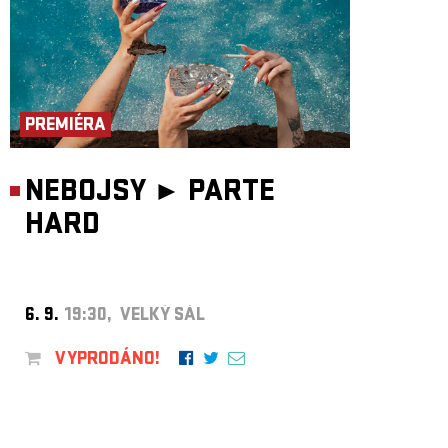
PREMIÉRA
NEBOJSY ►
PARTE
HARD
6. 9.
19:30, VELKÝ SÁL
VYPRODÁNO!