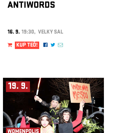
ANTIWORDS
16. 9.
19:30, VELKÝ SÁL
KUP TEĎ!
19. 9.
WOMENPOLIS