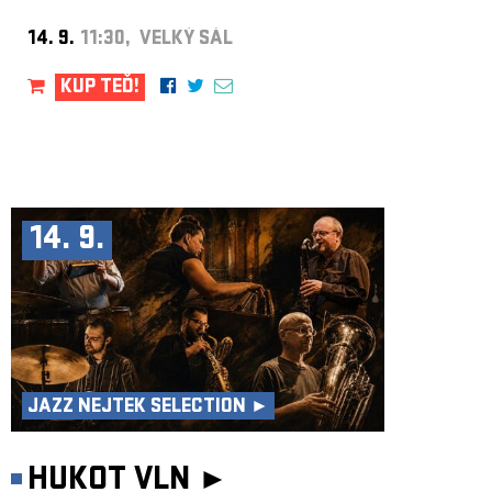
14. 9.
11:30, VELKÝ SÁL
KUP TEĎ!
14. 9.
JAZZ NEJTEK SELECTION ►
HUKOT VLN ►