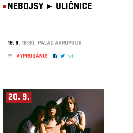
NEBOJSY ►
ULIČNICE
19. 9.
18:30, PALÁC AKROPOLIS
VYPRODÁNO!
20. 9.