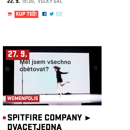
22. 9.
19:30, VELKÝ SÁL
KUP TEĎ!
27. 9.
WOMENPOLIS
SPITFIRE COMPANY ►
DVACETJEDNA