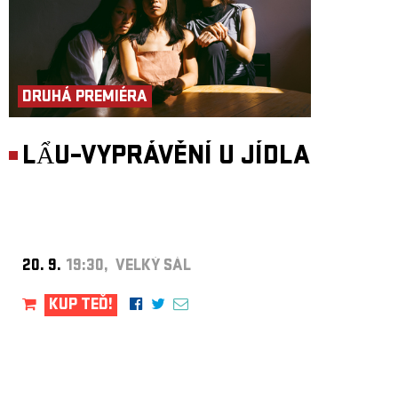
DRUHÁ PREMIÉRA
LẨU–VYPRÁVĚNÍ U JÍDLA
20. 9.
19:30, VELKÝ SÁL
KUP TEĎ!