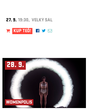
27. 9.
19:30, VELKÝ SÁL
KUP TEĎ!
28. 9.
WOMENPOLIS