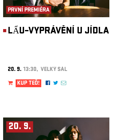
PRVNÍ PREMIÉRA
LẨU–VYPRÁVĚNÍ U JÍDLA
20. 9.
13:30, VELKÝ SÁL
KUP TEĎ!
20. 9.