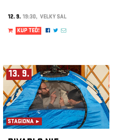
12. 9.
19:30, VELKÝ SÁL
KUP TEĎ!
13. 9.
STAGIONA ►