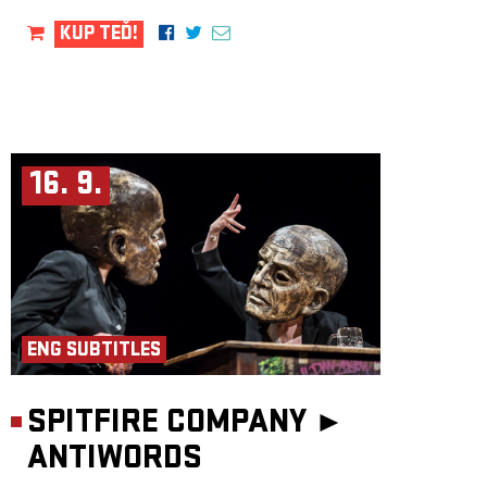
KUP TEĎ!
16. 9.
ENG SUBTITLES
SPITFIRE COMPANY ►
ANTIWORDS