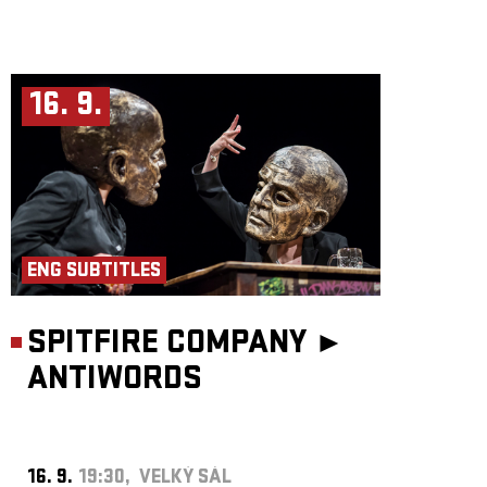
16. 9.
ENG SUBTITLES
SPITFIRE COMPANY ►
ANTIWORDS
16. 9.
19:30, VELKÝ SÁL