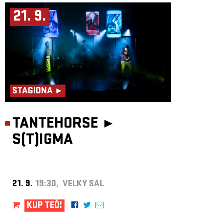
21. 9.
STAGIONA ►
TANTEHORSE ►
S(T)IGMA
21. 9.
19:30, VELKÝ SÁL
KUP TEĎ!