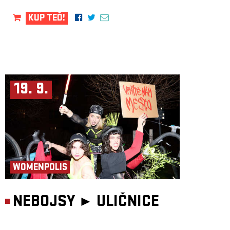
KUP TEĎ!
19. 9.
WOMENPOLIS
NEBOJSY ►
ULIČNICE