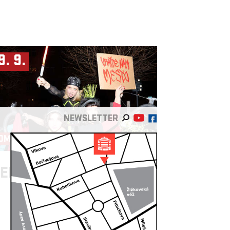
9. 9.
NEWSLETTER
OMENPOLIS
EBOJSY ►
ULIČNICE