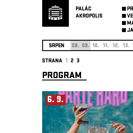
PALÁC
P
AKROPOLIS
VE
M
JA
SRPEN
08.
09.
10.
11.
12.
13.
STRANA
1
2
3
PROGRAM
6. 9.