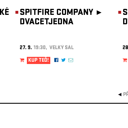
KÉ
SPITFIRE COMPANY ►
S
DVACETJEDNA
D
27. 9.
19:30, VELKÝ SÁL
28
KUP TEĎ!
P