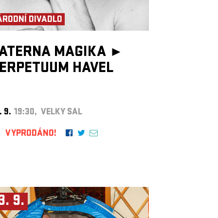
ÁRODNÍ DIVADLO
ATERNA MAGIKA ►
ERPETUUM HAVEL
. 9.
19:30, VELKÝ SÁL
VYPRODÁNO!
3. 9.