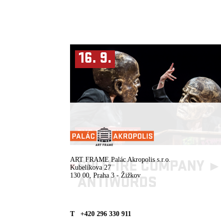
16. 9.
ENG SUBTITLES
ART FRAME Palác Akropolis s.r.o.
SPITFIRE COMPANY 
Kubelíkova 27
130 00, Praha 3 - Žižkov
ANTIWORDS
T +420 296 330 911