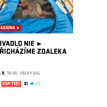
TAGIONA ►
IVADLO NIE ►
ŘICHÁZÍME ZDALEKA
. 9.
19:30, VELKÝ SÁL
KUP TEĎ!