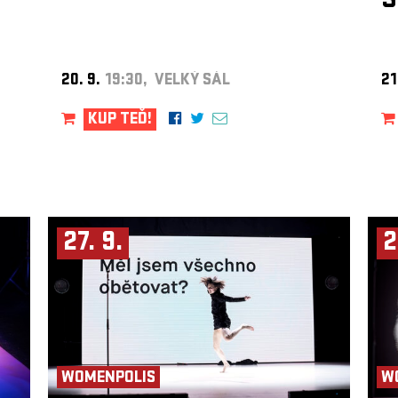
S
20. 9.
19:30, VELKÝ SÁL
21
KUP TEĎ!
27. 9.
2
WOMENPOLIS
W