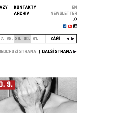
AZY
KONTAKTY
EN
ARCHIV
NEWSLETTER
7.
28.
29.
30.
31.
ZÁŘÍ
01.
02.
03.
04.
05.
0
ŘEDCHOZÍ STRANA
DALŠÍ STRANA
0. 9.