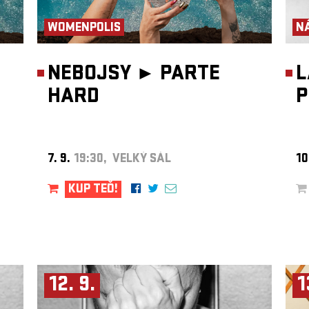
WOMENPOLIS
N
NEBOJSY ►
PARTE
L
HARD
P
7. 9.
19:30, VELKÝ SÁL
10
KUP TEĎ!
12. 9.
1