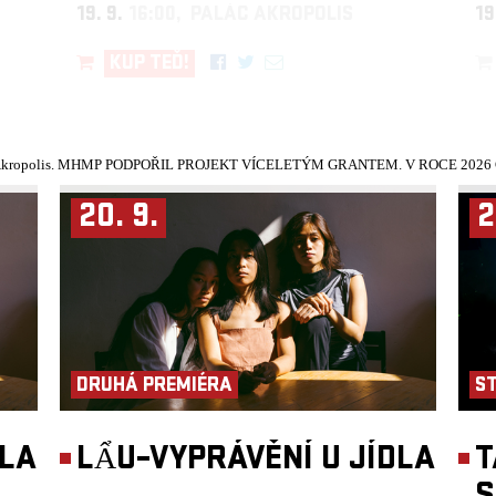
19. 9.
16:00, PALÁC AKROPOLIS
19
KUP TEĎ!
kropolis.
MHMP PODPOŘIL PROJEKT VÍCELETÝM GRANTEM. V ROCE 2026 Č
20. 9.
2
DRUHÁ PREMIÉRA
S
DLA
LẨU–VYPRÁVĚNÍ U JÍDLA
T