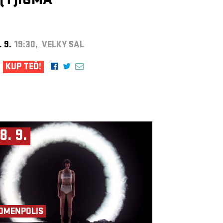
(T)IGMA
. 9.
19:30, VELKÝ SÁL
KUP TEĎ!
8. 9.
OMENPOLIS