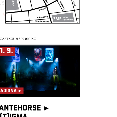
. 9.
18:30, PALÁC AKROPOLIS
VYPRODÁNO!
ÁSTKOU 9 500 000 KČ.
1. 9.
TAGIONA ►
ANTEHORSE ►