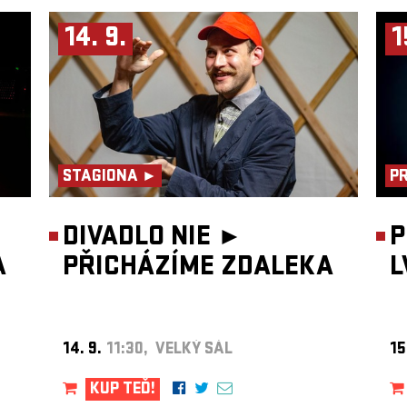
14. 9.
1
STAGIONA ►
P
DIVADLO NIE ►
P
A
PŘICHÁZÍME ZDALEKA
L
14. 9.
11:30, VELKÝ SÁL
15
KUP TEĎ!