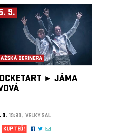
5. 9.
RAŽSKÁ DERINERA
OCKETART ►
JÁMA
VOVÁ
. 9.
19:30, VELKÝ SÁL
KUP TEĎ!