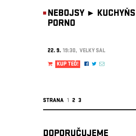
NEBOJSY ►
KUCHYŇS
PORNO
22. 9.
19:30, VELKÝ SÁL
KUP TEĎ!
STRANA
1
2
3
DOPORUČUJEME