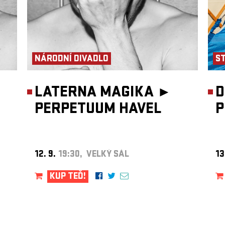
NÁRODNÍ DIVADLO
S
LATERNA MAGIKA ►
D
PERPETUUM HAVEL
P
12. 9.
19:30, VELKÝ SÁL
13
KUP TEĎ!