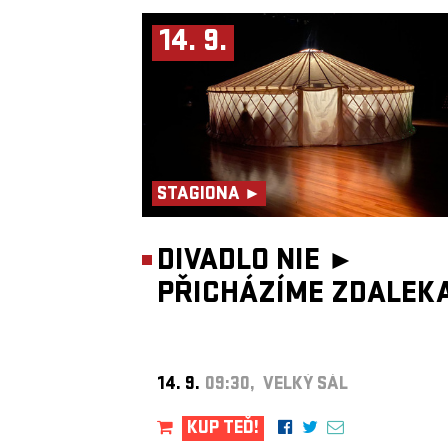
14. 9.
STAGIONA ►
DIVADLO NIE ►
PŘICHÁZÍME ZDALEK
14. 9.
09:30, VELKÝ SÁL
KUP TEĎ!