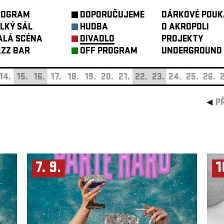
ROGRAM
DOPORUČUJEME
DÁRKOVÉ POUK
LKÝ SÁL
HUDBA
O AKROPOLI
ALÁ SCÉNA
DIVADLO
PROJEKTY
ZZ BAR
OFF PROGRAM
UNDERGROUND
14.
15.
16.
17.
18.
19.
20.
21.
22.
23.
24.
25.
26.
2
P
7. 9.
1