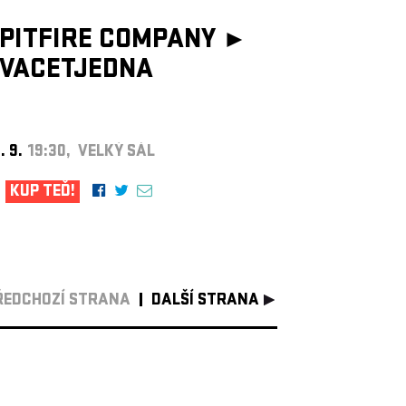
PITFIRE COMPANY ►
VACETJEDNA
. 9.
19:30, VELKÝ SÁL
KUP TEĎ!
ŘEDCHOZÍ STRANA
DALŠÍ STRANA