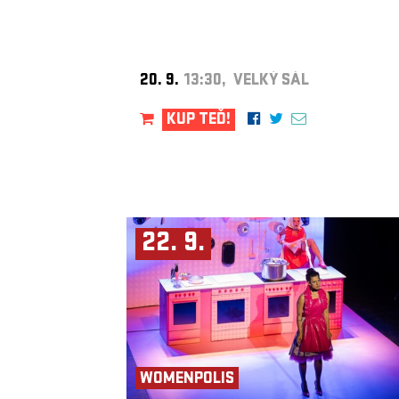
20. 9.
13:30, VELKÝ SÁL
KUP TEĎ!
22. 9.
WOMENPOLIS