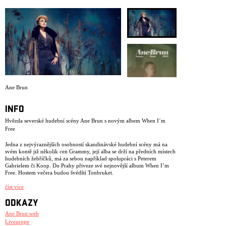
ARCHIV
NEWSLETT
Ane Brun
INFO
Hvězda severské hudební scény Ane Brun s novým albem When I´m
Free
Jedna z nejvýraznějších osobností skandinávské hudební scény má na
svém kontě již několik cen Grammy, její alba se drží na předních místech
hudebních žebříčků, má za sebou například spolupráci s Peterem
Gabrielem či Koop. Do Prahy přiveze své nejnovější album When I’m
Free. Hostem večera budou švédští Tonbruket.
19:20 – 19:50 Tonbruket 20:00 – 22:00 Ane Brun
číst více
Severská popová scéna si rozhodně nemůže stěžovat na nedostatek
ODKAZY
výrazných interpretů. Ane Brun je ale jen jedna. Zpěvačka původem
z Norska, žijící roky ve Švédsku, patří od začátku tisíciletí mezi největší
Ane Brun web
hvězdy místního popu. Za výtečné desky sbírá platinová ocenění, Brun
Liveurope