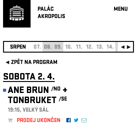
PALÁC
MENU
AKROPOLIS
PROGRA
VELKÝ S
MALÁ S
JAZZ BA
SRPEN
07.
08.
09.
10.
11.
12.
13.
14.
15.
16.
DOPORU
ZPĚT NA PROGRAM
HUDBA
DIVADLO
SOBOTA 2. 4.
OFF PR
ANE BRUN
+
/NO
DÁRKOVÉ 
TONBRUKET
/SE
O AKROPOL
PROJEKTY
19:15, VELKÝ SÁL
UNDERGRO
PRODEJ UKONČEN
KONTAKTY