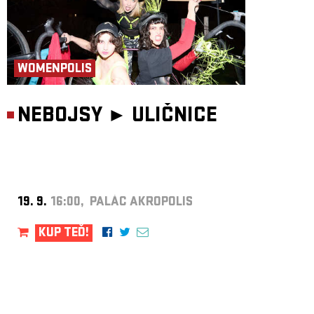
WOMENPOLIS
NEBOJSY ►
ULIČNICE
19. 9.
16:00, PALÁC AKROPOLIS
KUP TEĎ!