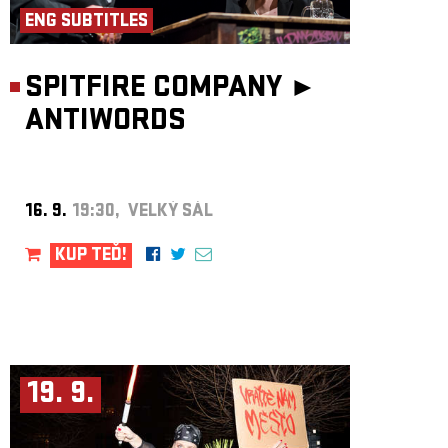
ENG SUBTITLES
SPITFIRE COMPANY ►
ANTIWORDS
16. 9.
19:30, VELKÝ SÁL
KUP TEĎ!
19. 9.