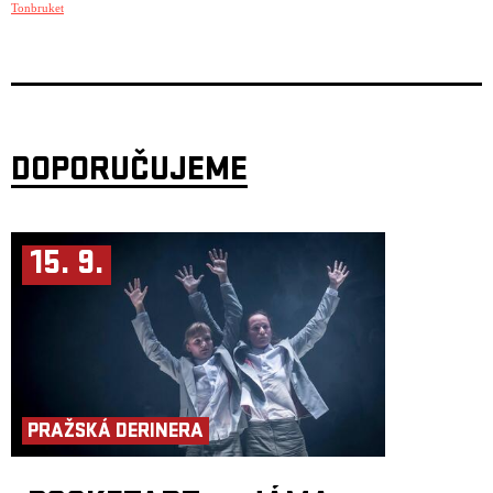
se ale nikdy nepotřebovala nikomu podbízet a úspěch jí dal možnost
Tonbruket
umělecké svobody. 2. dubna to přijede připomenout do Paláce Akropolis
i českým fanouškům, kterým přiveze loňskou desku When I’m Free.
V rodině Ane Brun vždy vládl jazz, jí to ale víc táhlo k folkovému
písničkářství. Debutu Spending Time with Morgan z roku 2003 tak
vévodí vedle jejího hlasu i akustická kytara. S o dva roky mladší
introspektivní kolekcí A Temporary Dive získala první norskou Grammy
a následné album Duets ze stejného roku bylo dokonce dvakrát
platinové. Další mezinárodní úspěchy Ane Brun přišly s nahrávkou
Changing of the Seasons, stylově rozmáchlejší sbírkou písní
DOPORUČUJEME
o rozchodech.
O mezinárodním věhlasu Ane Brun svědčí pozvání od Petera Gabriela na
desku New Blood i následné turné. Na vzniku dalšího studiového alba It
All Starts With One se podíleli skladatel Nico Muhlyho či José Gonzáles.
Loňský počin When I’m Free se honosí uvolněnou, bezmála jazzovou
15. 9.
atmosférou, samozřejmě ale nechybí ani epické refrény, v nichž může
Ane Brun naplno rozeznít svůj báječný hlas. Ten vládne třeba i klubové
hymně Can't Stop Playing (Makes Me High), díky níž se vloni podívala
do Top 5 britského žebříčku. Brun ale není jen skvělá zpěvačka, ale
aktivně podporuje boj proti globálnímu oteplování a vlastní
vydavatelství Balloon Ranger Recordings.
Ane Brun sebou do Prahy na večírek Femme Fatale veze šestičlennou
kapelu, v níž figuruje i bubeník Andreas Werliin známý z dua Wildbirds
& Peacedrums. Ten se objeví také v předkapele Tonbruket, která
vystoupí v úvodu večera. Skupina, pro kterou neexistují hudební
přihrádky, hraje ve složení: Andreas Werliin – bicí nástroje; Dan
PRAŽSKÁ DERINERA
Berglund – kontrabas; Johan Lindström – kytary, Martin Hederos –
klávesové nástroje. Jedinečný kvartet se hudebně pohybuje někde mezi
jazzem, psychedelickým rockem a neo-folkem a v Praze představí své
nové album.