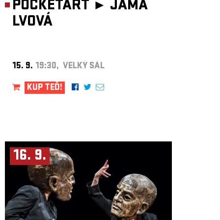
POCKETART ►
JÁMA
Napsali o Ane Brun:
LVOVÁ
„Anin úžasný hlas snese srovnání s Kate Bush či Bjork a rozhodně se
nebojí zůstat v aranžích o samotě.“ Womad
„Hudba Ane Brun se nikterak nevtírá do vaší pozornosti, jakmile jí ale
propadnete, nedokážete si už představit svůj život bez jejích písniček.“
Paste
15. 9.
19:30, VELKÝ SÁL
„Tiše inspirativní hudba norské zpěvačky Ane Brun a její uhrančivý hlas
kouzlí atmosféru sdílené intimity.“ Independent
Napsali o Ane Brun: „Album When I'm Free ukazuje vývoj umělkyně,
KUP TEĎ!
která je lepší s každým dalším albem.“ musicOHM
„S kolekcí dobrodružného materiálu je Ane Brun znovu krok před svými
posluchači.“ Uncut
„Album plné odhodlání a vitality.“ DIY Magazine
16. 9.