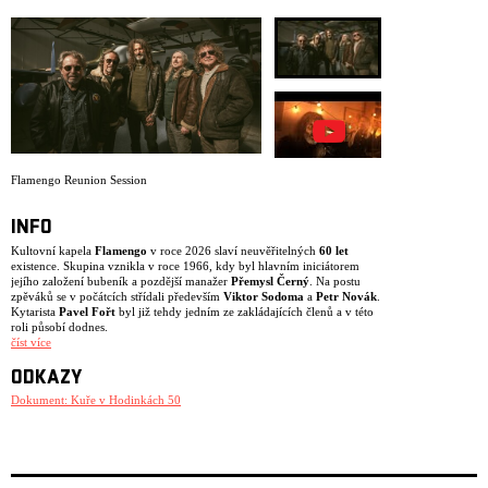
ARCHIV
NEWSLETT
Flamengo Reunion Session
INFO
Kultovní kapela
Flamengo
v roce 2026 slaví neuvěřitelných
60 let
existence. Skupina vznikla v roce 1966, kdy byl hlavním iniciátorem
jejího založení bubeník a pozdější manažer
Přemysl Černý
. Na postu
zpěváků se v počátcích střídali především
Viktor Sodoma
a
Petr Novák
.
Kytarista
Pavel Fořt
byl již tehdy jedním ze zakládajících členů a v této
roli působí dodnes.
číst více
Po odchodu Petra Nováka v roce 1967 se kapela začala orientovat na
blues a soul, v čele se zpěvákem
Karlem Kahovcem
. Tato sestava
ODKAZY
fungovala až do roku 1969. Následující období znamenalo zlatou éru
Flamenga, kdy se hlavním zpěvákem stal
Dokument: Kuře v Hodinkách 50
Vladimír Mišík
. Hvězdná
sestava
Vladimír Mišík
,
Vladimír „Guma“ Kulhánek
,
Pavel Fořt
,
Jan
Kubík
,
Ivan Khunt
a
Jaroslav „Erno“ Šedivý
natočila a v roce
1972 vydala album
Kuře v hodinkách
– dodnes považované za
nejzásadnější české rockové album, mimo jiné díky textům
Josefa
Kainara
.