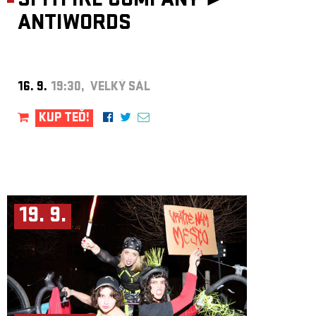
SPITFIRE COMPANY ►
ANTIWORDS
16. 9.
19:30, VELKÝ SÁL
KUP TEĎ!
19. 9.