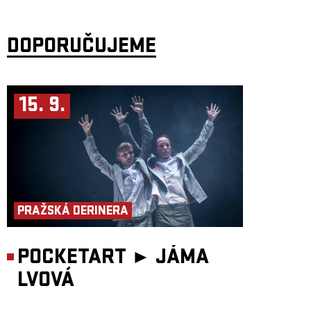
Projekt
Flamengo Reunion Session
na tuto zlatou éru přímo navazuje.
Opírá se o dvojici původních členů
Pavla Fořta
(kytara) a
Vladimíra
„Gumu“ Kulhánka
(baskytara), které doplňují
Honza Holeček
(Hammond B3, zpěv),
DOPORUČUJEME
Jiří „Zelí“ Zelenka
(bicí, vokály) a
Vladimír
„Boryš“ Secký
(saxofon, flétna, vokály).
Repertoár vychází především z alba
Kuře v hodinkách
a je doplněn
dalšími původními i převzatými skladbami. Výroční koncert k 60 letům
Flamenga bude výjimečný svou atmosférou a obohacený o hosty, kteří
mají ke kapele přímý vztah:
Karel Kahovec
,
Norbi Kovács
a
Michal
15. 9.
Kolouch Daněk
.
PRAŽSKÁ DERINERA
POCKETART ►
JÁMA
LVOVÁ