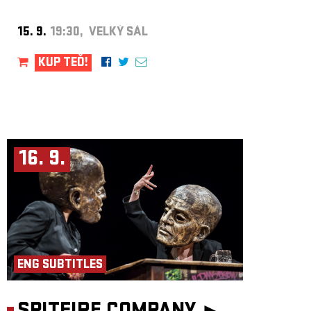
15. 9.
19:30, VELKÝ SÁL
KUP TEĎ!
16. 9.
ENG SUBTITLES