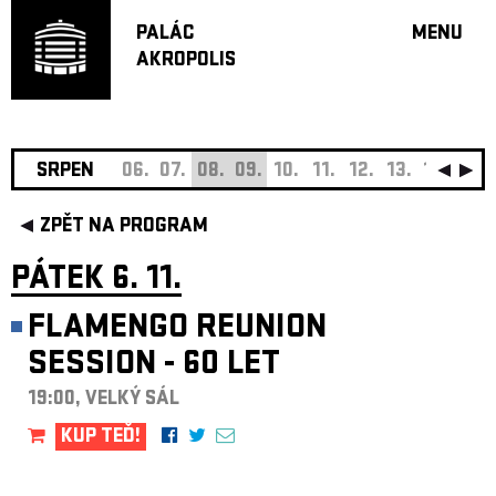
PALÁC
MENU
AKROPOLIS
PROGRA
VELKÝ S
MALÁ S
JAZZ BA
SRPEN
06.
07.
08.
09.
10.
11.
12.
13.
14.
15.
DOPORU
ZPĚT NA PROGRAM
HUDBA
DIVADLO
PÁTEK 6. 11.
OFF PR
FLAMENGO REUNION
DÁRKOVÉ 
SESSION - 60 LET
O AKROPOL
PROJEKTY
19:00, VELKÝ SÁL
UNDERGRO
KUP TEĎ!
KONTAKTY