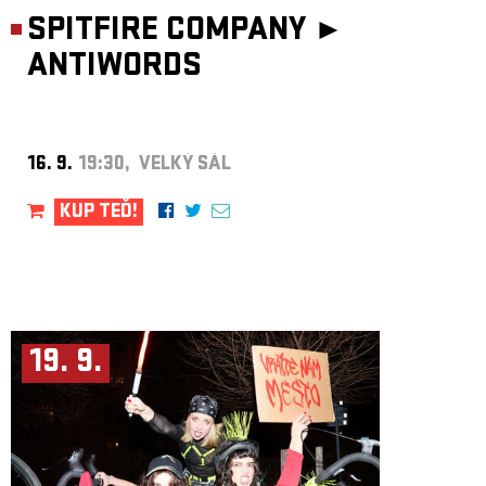
SPITFIRE COMPANY ►
ANTIWORDS
16. 9.
19:30, VELKÝ SÁL
KUP TEĎ!
19. 9.