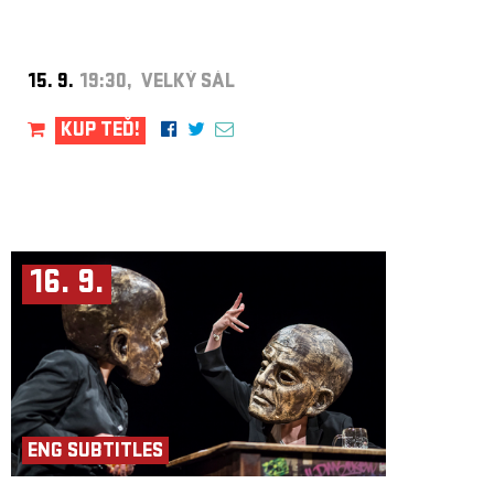
15. 9.
19:30, VELKÝ SÁL
KUP TEĎ!
16. 9.
ENG SUBTITLES