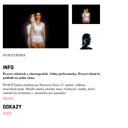
ARCHIV
NEWSLETT
DVACETJEDNA
INFO
Dvacet režisérek a choreografek. Jedna performerka. Dvacet různých
pohledů na jedno téma.
DVACETjedna představuje Ibsenovu Noru 21. století, viděnou
dvacetkrát jinak. Přináší otázky identity ženy, tvůrkyně i matky, která
odmítá být uvězněna v „domečku pro panenky“.
číst více
Režisérky z Prahy, Nairobi i Ukrajiny vnášejí do postavy vlastní realitu a
osobní zkušenosti. Zkoumají, jak stále aktuální téma Ibsenova dramatu
ODKAZY
rezonuje v jejich kulturním prostředí a umělecké praxi.
WWW
Výchozím bodem jsou omezení, která ženy v tvorbě často zakoušejí –
nedostatek času, prostoru, ekonomické limity. Každá tvůrkyně dostává
dva dny zkoušek, aby s Miřenkou Čechovou vytvořila dvouminutový
performativní fragment. Tělo performerky se tak stává živým