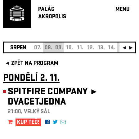
PALÁC
MENU
AKROPOLIS
PROGRA
VELKÝ S
MALÁ S
JAZZ BA
SRPEN
07.
08.
09.
10.
11.
12.
13.
14.
15.
16.
DOPORU
ZPĚT NA PROGRAM
HUDBA
DIVADLO
PONDĚLÍ 2. 11.
OFF PR
SPITFIRE COMPANY ►
DÁRKOVÉ 
DVACETJEDNA
O AKROPOL
PROJEKTY
21:00, VELKÝ SÁL
UNDERGRO
KUP TEĎ!
KONTAKTY