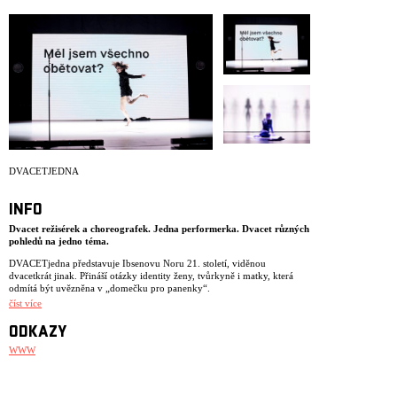
ARCHIV
NEWSLETT
DVACETJEDNA
INFO
Dvacet režisérek a choreografek. Jedna performerka. Dvacet různých
pohledů na jedno téma.
DVACETjedna představuje Ibsenovu Noru 21. století, viděnou
dvacetkrát jinak. Přináší otázky identity ženy, tvůrkyně i matky, která
odmítá být uvězněna v „domečku pro panenky“.
číst více
Režisérky z Prahy, Nairobi i Ukrajiny vnášejí do postavy vlastní realitu a
osobní zkušenosti. Zkoumají, jak stále aktuální téma Ibsenova dramatu
ODKAZY
rezonuje v jejich kulturním prostředí a umělecké praxi.
WWW
Výchozím bodem jsou omezení, která ženy v tvorbě často zakoušejí –
nedostatek času, prostoru, ekonomické limity. Každá tvůrkyně dostává
dva dny zkoušek, aby s Miřenkou Čechovou vytvořila dvouminutový
performativní fragment. Tělo performerky se tak stává živým