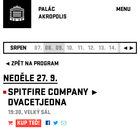
PALÁC
MENU
AKROPOLIS
PROGRA
VELKÝ S
MALÁ S
JAZZ BA
SRPEN
07.
08.
09.
10.
11.
12.
13.
14.
15.
16.
DOPORU
ZPĚT NA PROGRAM
HUDBA
DIVADLO
NEDĚLE 27. 9.
OFF PR
SPITFIRE COMPANY ►
DÁRKOVÉ 
DVACETJEDNA
O AKROPOL
PROJEKTY
19:30, VELKÝ SÁL
UNDERGRO
KUP TEĎ!
KONTAKTY