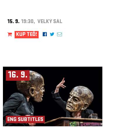
15. 9.
19:30, VELKÝ SÁL
KUP TEĎ!
16. 9.
ENG SUBTITLES