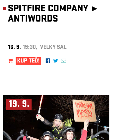
SPITFIRE COMPANY ►
ANTIWORDS
16. 9.
19:30, VELKÝ SÁL
KUP TEĎ!
19. 9.