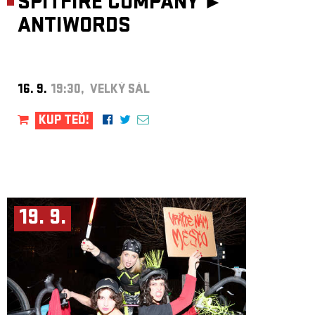
SPITFIRE COMPANY ►
ANTIWORDS
16. 9.
19:30, VELKÝ SÁL
KUP TEĎ!
19. 9.