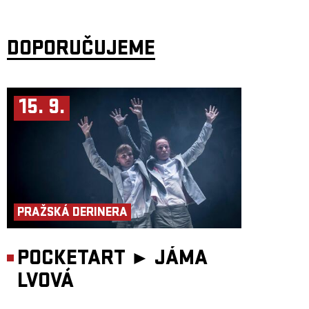
(zpěv, synťáky). Kromě hudby je spojuje i vizuální svět architektury a
designu, což je slyšet z jejich nahrávek a ještě víc patrné na pódiu. Jejich
písně nepůsobí jako honba za hitem, ale jako přirozené zachycení nálady.
Možná i proto se singl
What Love Is
na konci roku 2023 nečekaně
rozšířil po sítích a přivedl k nim posluchače ze všech koutů světa.
DOPORUČUJEME
Do Prahy se
Zimmer90
vrací po loňské vyprodané show.
Koncert je uspořádán za podpory Liveurope – první celoevropské
iniciativy podporující koncertní kluby v jejich snaze pořádat koncerty
15. 9.
začínajících evropských umělců. Projekt Liveurope je spolufinancován
programem Evropské unie Kreativní Evropa.
PRAŽSKÁ DERINERA
POCKETART ►
JÁMA
LVOVÁ