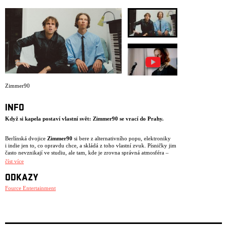
ARCHIV
NEWSLETT
Zimmer90
INFO
Když si kapela postaví vlastní svět: Zimmer90 se vrací do Prahy.
Berlínská dvojice
Zimmer90
si bere z alternativního popu, elektroniky
i indie jen to, co opravdu chce, a skládá z toho vlastní zvuk. Písničky jim
často nevznikají ve studiu, ale tam, kde je zrovna správná atmosféra –
v kuchyni, na zahradě nebo v tour busu. Slyšet je to i na loňském albu
číst více
Interior
.
ODKAZY
V roce 2026 vyrážejí
Zimmer90
na svou dosud největší evropskou
Fource Entertainment
headline tour, která během podzimu zavítá do 29 měst v 16 zemích.
Pražská zastávka je čeká
7. listopadu 2026 v Paláci Akropolis
.
Zimmer90 jsou
Finn Schumann
(klávesy, baskytara) a
Joscha Becker