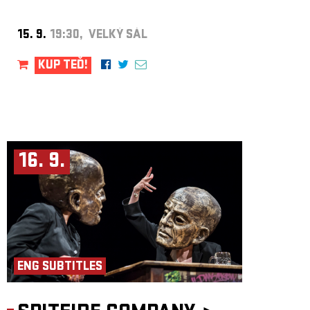
15. 9.
19:30, VELKÝ SÁL
KUP TEĎ!
16. 9.
ENG SUBTITLES