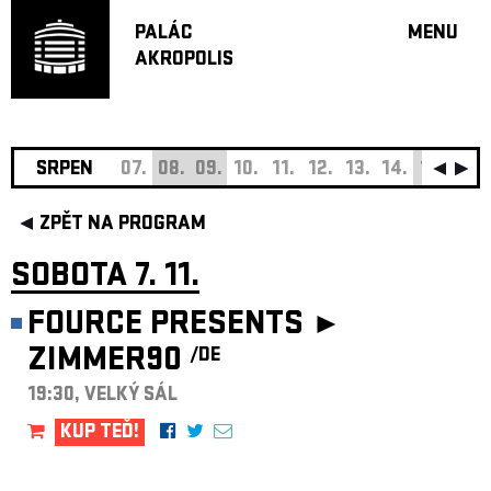
PALÁC
MENU
AKROPOLIS
PROGRA
VELKÝ S
MALÁ S
JAZZ BA
SRPEN
07.
08.
09.
10.
11.
12.
13.
14.
15.
16.
DOPORU
ZPĚT NA PROGRAM
HUDBA
DIVADLO
SOBOTA 7. 11.
OFF PR
FOURCE PRESENTS ►
DÁRKOVÉ 
ZIMMER90
/DE
O AKROPOL
PROJEKTY
19:30, VELKÝ SÁL
UNDERGRO
KUP TEĎ!
KONTAKTY