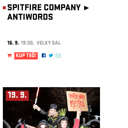
SPITFIRE COMPANY ►
ANTIWORDS
16. 9.
19:30, VELKÝ SÁL
KUP TEĎ!
19. 9.