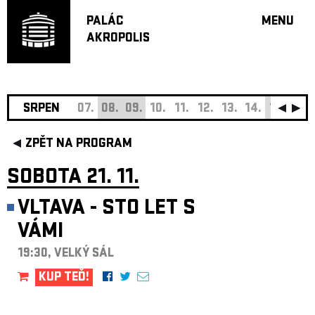
PALÁC
MENU
AKROPOLIS
PROGRA
VELKÝ S
MALÁ S
JAZZ BA
SRPEN
07.
08.
09.
10.
11.
12.
13.
14.
15.
16.
DOPORU
ZPĚT NA PROGRAM
HUDBA
DIVADLO
SOBOTA 21. 11.
OFF PR
VLTAVA - STO LET S
DÁRKOVÉ 
VÁMI
O AKROPOL
PROJEKTY
19:30, VELKÝ SÁL
UNDERGRO
KUP TEĎ!
KONTAKTY