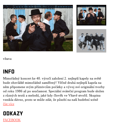
ARCHIV
NEWSLETT
vltava
INFO
Mimořádný koncert ke 40. výročí založení 2. nejlepší kapely na světě
bude obzvláště mimořádně zaměřený! Věčně druhá nejlepší kapela na
něm připomene svým příznivcům počátky a vývoj své originální tvorby
od roku 1986 až po současnost. Speciální sváteční program bude složen
z různých textů a melodií, jaké kdy člověk ve Vltavě stvořil. Skupina
vznikla dávno, proto se může zdát, že působí na naší hudební scéně
skoro odjakživa. Minimálně sto let je s Vámi ale určitě.
číst více
ODKAZY
FACEBOOK