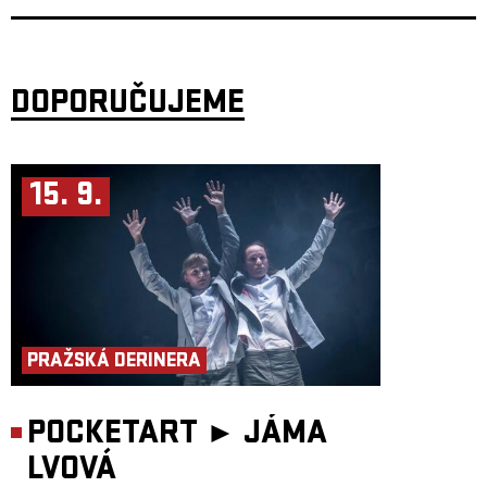
DOPORUČUJEME
15. 9.
PRAŽSKÁ DERINERA
POCKETART ►
JÁMA
LVOVÁ