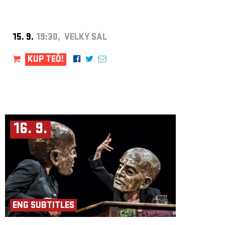
15. 9.
19:30, VELKÝ SÁL
KUP TEĎ!
16. 9.
ENG SUBTITLES