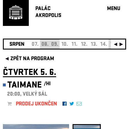
PALÁC
MENU
AKROPOLIS
PROGRA
VELKÝ S
MALÁ S
JAZZ BA
SRPEN
07.
08.
09.
10.
11.
12.
13.
14.
15.
16.
DOPORU
ZPĚT NA PROGRAM
HUDBA
DIVADLO
ČTVRTEK 5. 6.
OFF PR
TAIMANE
/HI
DÁRKOVÉ 
20:00, VELKÝ SÁL
O AKROPOL
PROJEKTY
PRODEJ UKONČEN
UNDERGRO
KONTAKTY