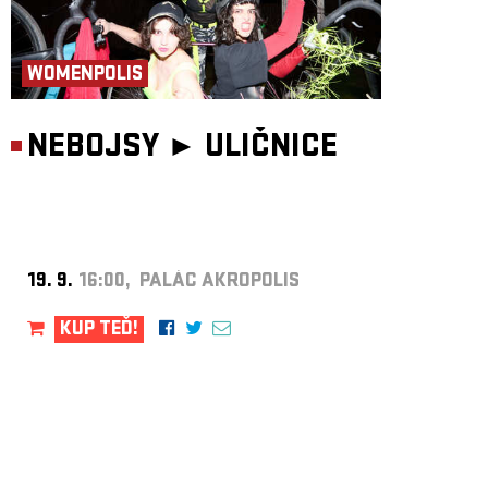
WOMENPOLIS
NEBOJSY ►
ULIČNICE
19. 9.
16:00, PALÁC AKROPOLIS
KUP TEĎ!