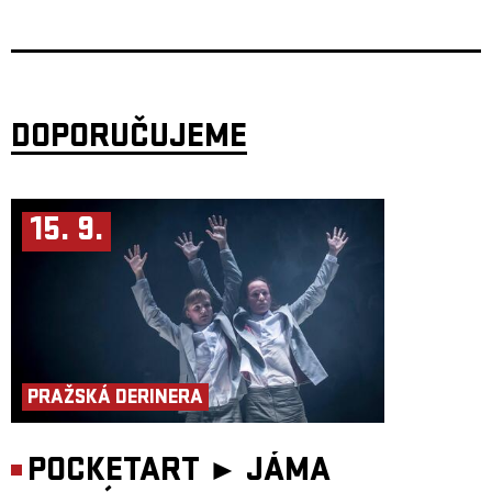
na Havaji zní jako legenda, má dvě velké vášně: svou domovinu a
havajský nástroj ukulele. Už ve věku pouhých pěti let začala hrát na
„duši Havaje“, jak místní své ukulele láskyplně nazývají. Dnes je známá
daleko za hranicemi palmových hájů Havaje. Není náhodou, že byla
v letech 2019 a 2023 oceněna prestižní cenou Nā Hōkū Hanohano jako
„nejoblíbenější hudebnice roku“. Na svých sociálních sítích má více než
500 000 sledujících a její videa zhlédlo po celém světě více než
50 milionů lidí. S mimořádnou technikou hry na ukulele a schopností
propojit klasickou hudbu, flamenco, kmenové rytmy, rock a vlastní
DOPORUČUJEME
kompozice, vede Taimane své posluchače doslova od Bacha až po Led
Zeppelin a promítá svou kreativitu do každé noty. Díky svému talentu a
autentickému projevu se Taimane stala velkou inspirací pro hudebníky a
fanoušky po celém světě. Připravte se na nezapomenutelnou hudební
cestu, která vás zavede do exotických krajů, kde ukulele rozehrává písně
o radosti, lásce a nekonečné síle lidského ducha.
15. 9.
Koncert je součástí koncertní série Femme Fatale pořadané 8PM
promotion.
PRAŽSKÁ DERINERA
POCKETART ►
JÁMA