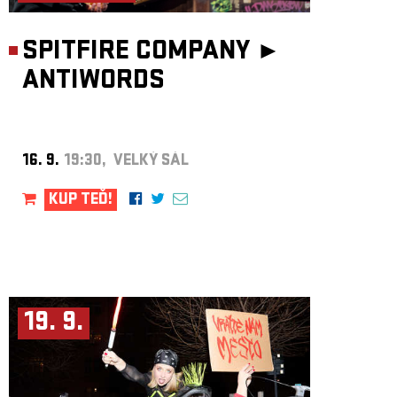
SPITFIRE COMPANY ►
ANTIWORDS
16. 9.
19:30, VELKÝ SÁL
KUP TEĎ!
19. 9.