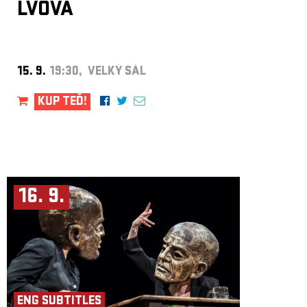
LVOVÁ
15. 9.
19:30, VELKÝ SÁL
KUP TEĎ!
16. 9.
ENG SUBTITLES