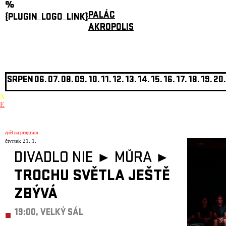
%
PALÁC
{PLUGIN_LOGO_LINK}
AKROPOLIS
SRPEN
06.
07.
08.
09.
10.
11.
12.
13.
14.
15.
16.
17.
18.
19.
20.
X
E
zpět na program
čtvrtek 21. 1.
DIVADLO NIE ► MŮRA ►
TROCHU SVĚTLA JEŠTĚ
ZBÝVÁ
19:00, VELKÝ SÁL