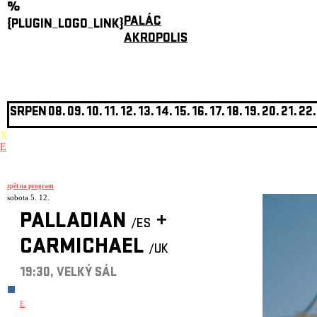
%
PALÁC
{PLUGIN_LOGO_LINK}
AKROPOLIS
SRPEN
08.
09.
10.
11.
12.
13.
14.
15.
16.
17.
18.
19.
20.
21.
22.
X
E
zpět na program
sobota 5. 12.
PALLADIAN
+
/ES
CARMICHAEL
/UK
19:30, VELKÝ SÁL
E