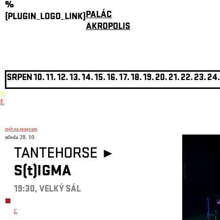
%
PALÁC
{PLUGIN_LOGO_LINK}
AKROPOLIS
SRPEN
10.
11.
12.
13.
14.
15.
16.
17.
18.
19.
20.
21.
22.
23.
24.
X
E
zpět na program
středa 28. 10.
TANTEHORSE ►
S(t)IGMA
19:30, VELKÝ SÁL
E