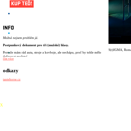
KUP TEĎ!
INFO
Možná nejsem problém já.
Postpunkový dokument pro tři (mužské) hlasy.
S(t)IGMA
,
Roma
Protože mám rád auta, stroje a kovboje, ale nechápu, proč by tohle mělo
definovat mužství.
číst více
Protože se koukám na prsa a zadky.
Protože jsem naposledy brečel po pepřáku.
Protože si nejsem úplně jistý, co přesně znamená být muž.
odkazy
Protože mám strach z radikalizující se společnosti.
Protože nerozumím potřebě být ALFA za každou cenu.
tantehorse.cz
S(t)IGMA je postpunkové představení o tom, jaké je dnes vyrůstat jako
mladý muž. O samotě, která se někdy mění ve vztek. O tlaku
jednoduchých hesel v hlubinách internetu. O stále se vracející otázce, jak
být „pořádný chlap“. A co když to chceš úplně jinak?
režie: Miřenka Čechová
X
dramaturgie: Barbara Herz
scénář: kolektiv
performance: Matěj Šíma, Sebastian Vopěnka, Matěj Šumbera
společenskovědní výzkum a performance: Alice Koubová
scénografie a kostýmy: Kateřina Radakulan
hudba: Matěj Šíma