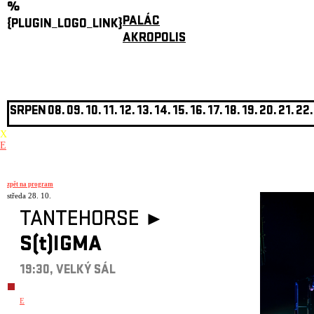
%
PALÁC
{PLUGIN_LOGO_LINK}
AKROPOLIS
SRPEN
08.
09.
10.
11.
12.
13.
14.
15.
16.
17.
18.
19.
20.
21.
22.
X
E
zpět na program
středa 28. 10.
TANTEHORSE ►
S(t)IGMA
19:30, VELKÝ SÁL
E