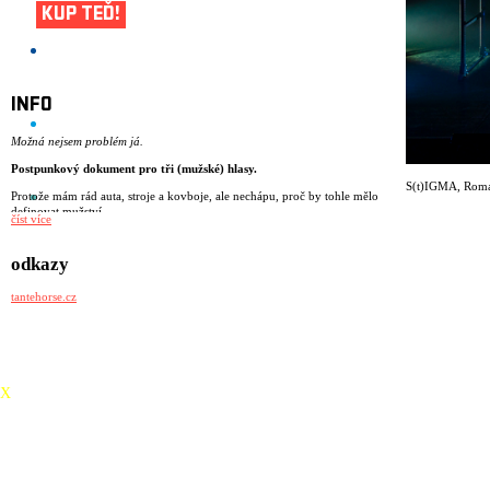
KUP TEĎ!
INFO
Možná nejsem problém já.
Postpunkový dokument pro tři (mužské) hlasy.
S(t)IGMA
,
Roma
Protože mám rád auta, stroje a kovboje, ale nechápu, proč by tohle mělo
definovat mužství.
číst více
Protože se koukám na prsa a zadky.
Protože jsem naposledy brečel po pepřáku.
Protože si nejsem úplně jistý, co přesně znamená být muž.
odkazy
Protože mám strach z radikalizující se společnosti.
Protože nerozumím potřebě být ALFA za každou cenu.
tantehorse.cz
S(t)IGMA je postpunkové představení o tom, jaké je dnes vyrůstat jako
mladý muž. O samotě, která se někdy mění ve vztek. O tlaku
jednoduchých hesel v hlubinách internetu. O stále se vracející otázce, jak
být „pořádný chlap“. A co když to chceš úplně jinak?
režie: Miřenka Čechová
X
dramaturgie: Barbara Herz
scénář: kolektiv
performance: Matěj Šíma, Sebastian Vopěnka, Matěj Šumbera
společenskovědní výzkum a performance: Alice Koubová
scénografie a kostýmy: Kateřina Radakulan
hudba: Matěj Šíma