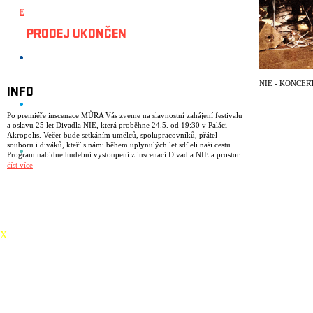
E
PRODEJ UKONČEN
NIE - KONCER
INFO
Po premiéře inscenace MŮRA Vás zveme na slavnostní zahájení festivalu
a oslavu 25 let Divadla NIE, která proběhne 24.5. od 19:30 v Paláci
Akropolis. Večer bude setkáním umělců, spolupracovníků, přátel
souboru i diváků, kteří s námi během uplynulých let sdíleli naši cestu.
Program nabídne hudební vystoupení z inscenací Divadla NIE a prostor
pro společné setkání. Přijďte s námi oslavit 25 let společné autorské
číst více
tvorby, cestování a setkávání.
VSTUP ZDARMA.
X