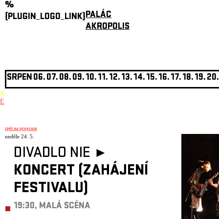
%
PALÁC
{PLUGIN_LOGO_LINK}
AKROPOLIS
SRPEN
06.
07.
08.
09.
10.
11.
12.
13.
14.
15.
16.
17.
18.
19.
20.
X
E
zpět na program
neděle 24. 5.
DIVADLO NIE ►
KONCERT (ZAHÁJENÍ
FESTIVALU)
19:30, MALÁ SCÉNA