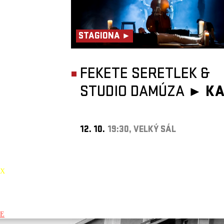
STAGIONA ►
FEKETE SERETLEK &
STUDIO DAMÚZA ►
KA
12. 10.
19:30, VELKÝ SÁL
X
E