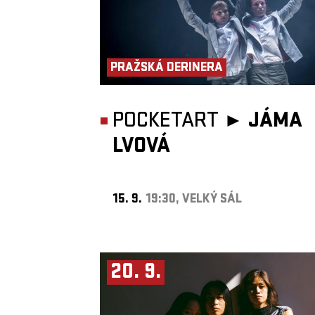
PRAŽSKÁ DERINERA
POCKETART ►
JÁMA
LVOVÁ
15. 9.
19:30, VELKÝ SÁL
20. 9.