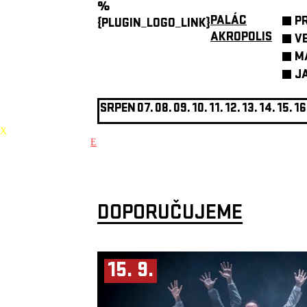
%
PALÁC
P
{PLUGIN_LOGO_LINK}
AKROPOLIS
V
M
J
SRPEN
07.
08.
09.
10.
11.
12.
13.
14.
15.
16
X
E
DOPORUČUJEME
15. 9.