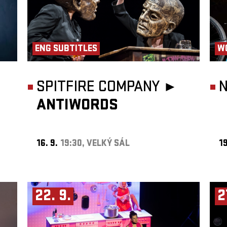
ENG SUBTITLES
W
SPITFIRE COMPANY ►
ANTIWORDS
16. 9.
19:30, VELKÝ SÁL
19
22. 9.
2