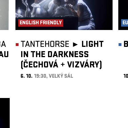
ENGLISH FRIENDLY
E
BA
TANTEHORSE ►
LIGHT
AU
IN THE DARKNESS
(ČECHOVÁ
+
VIZVÁRY)
6. 10.
19:30, VELKÝ SÁL
10