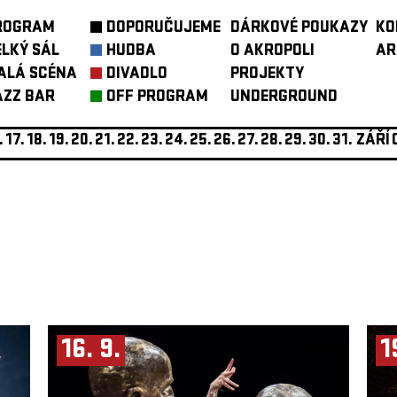
ROGRAM
DOPORUČUJEME
DÁRKOVÉ POUKAZY
KO
ELKÝ SÁL
HUDBA
O AKROPOLI
AR
ALÁ SCÉNA
DIVADLO
PROJEKTY
AZZ BAR
OFF PROGRAM
UNDERGROUND
.
17.
18.
19.
20.
21.
22.
23.
24.
25.
26.
27.
28.
29.
30.
31.
ZÁŘÍ
16. 9.
1