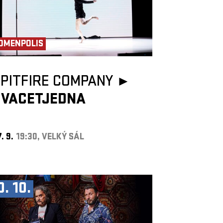
OMENPOLIS
PITFIRE COMPANY ►
DVACETJEDNA
. 9.
19:30, VELKÝ SÁL
0. 10.