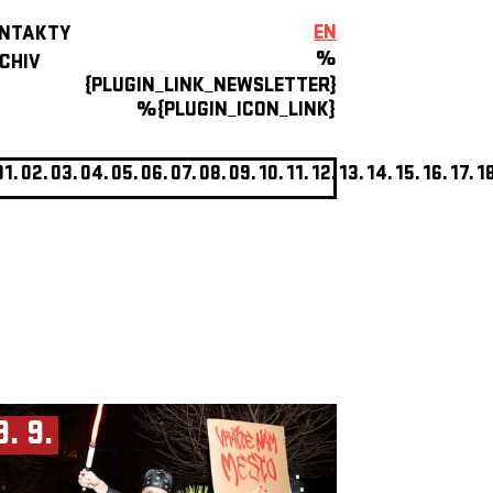
EN
NTAKTY
%
CHIV
{PLUGIN_LINK_NEWSLETTER}
%{PLUGIN_ICON_LINK}
01.
02.
03.
04.
05.
06.
07.
08.
09.
10.
11.
12.
13.
14.
15.
16.
17.
1
9. 9.