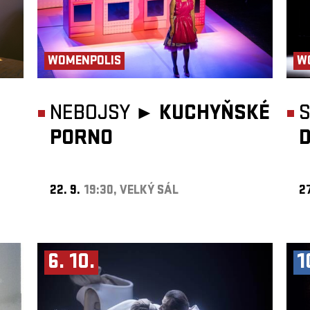
WOMENPOLIS
W
NEBOJSY ►
KUCHYŇSKÉ
S
PORNO
22. 9.
19:30, VELKÝ SÁL
27
6. 10.
1