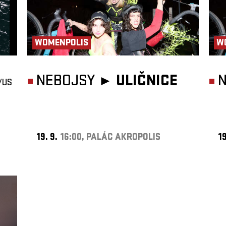
WOMENPOLIS
W
NEBOJSY ►
ULIČNICE
/US
19. 9.
16:00, PALÁC AKROPOLIS
19