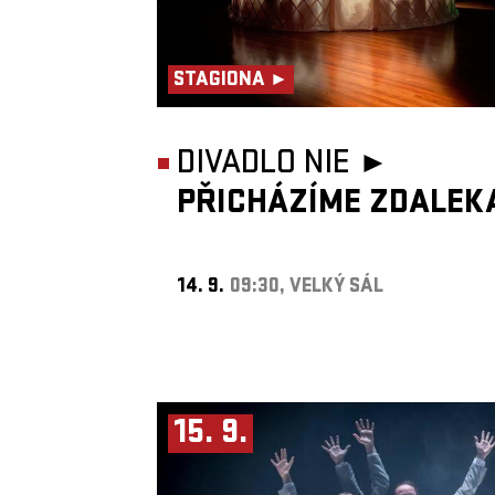
STAGIONA ►
DIVADLO NIE ►
PŘICHÁZÍME ZDALEK
14. 9.
09:30, VELKÝ SÁL
15. 9.