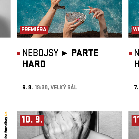
PREMIÉRA
W
NEBOJSY ►
PARTE
HARD
6. 9.
19:30, VELKÝ SÁL
7.
10. 9.
1