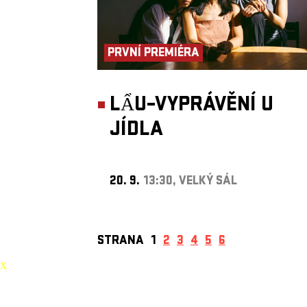
PRVNÍ PREMIÉRA
LẨU–VYPRÁVĚNÍ U
JÍDLA
20. 9.
13:30, VELKÝ SÁL
STRANA
1
2
3
4
5
6
X