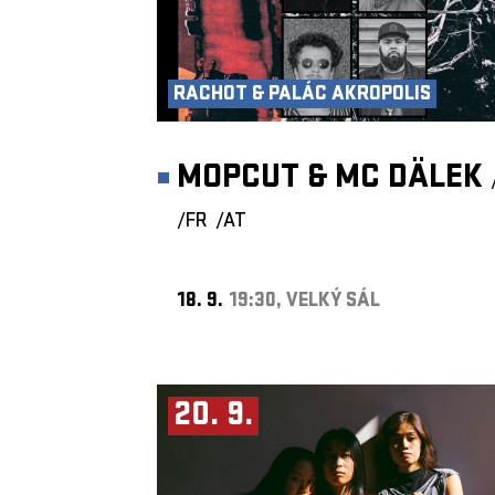
RACHOT & PALÁC AKROPOLIS
MOPCUT & MC DÄLEK
/FR
/AT
18. 9.
19:30, VELKÝ SÁL
20. 9.