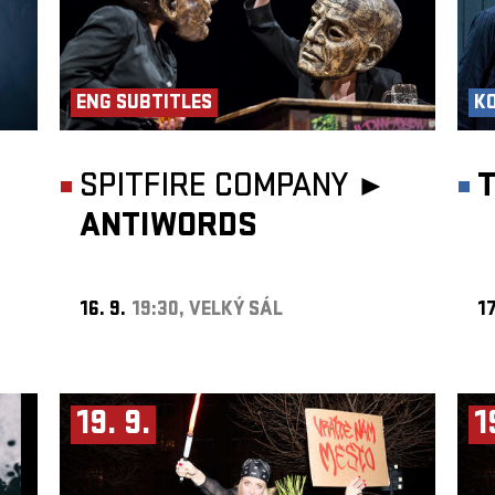
ENG SUBTITLES
K
SPITFIRE COMPANY ►
ANTIWORDS
16. 9.
19:30, VELKÝ SÁL
17
19. 9.
1