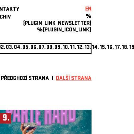
EN
NTAKTY
%
CHIV
{PLUGIN_LINK_NEWSLETTER}
%{PLUGIN_ICON_LINK}
02.
03.
04.
05.
06.
07.
08.
09.
10.
11.
12.
13.
14.
15.
16.
17.
18.
19
PŘEDCHOZÍ STRANA
DALŠÍ STRANA
. 9.