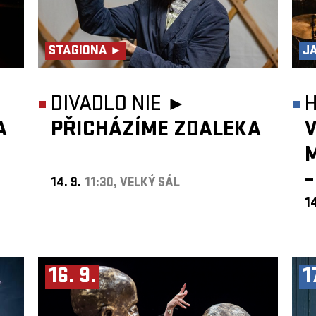
STAGIONA ►
J
DIVADLO NIE ►
A
PŘICHÁZÍME ZDALEKA
V
–
14. 9.
11:30, VELKÝ SÁL
14
16. 9.
1