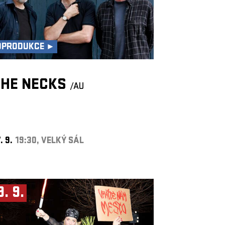
OPRODUKCE ►
THE NECKS
/AU
. 9.
19:30, VELKÝ SÁL
9. 9.