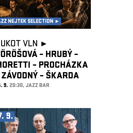
AZZ NEJTEK SELECTION ►
HUKOT VLN ►
ÖRÖŠOVÁ – HRUBÝ –
MORETTI – PROCHÁZKA
 ZÁVODNÝ – ŠKARDA
. 9.
20:30, JAZZ BAR
7. 9.