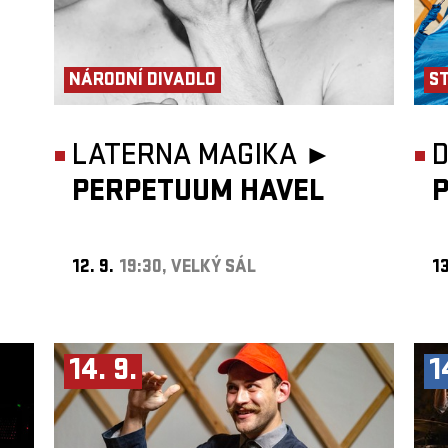
NÁRODNÍ DIVADLO
S
LATERNA MAGIKA ►
D
PERPETUUM HAVEL
12. 9.
19:30, VELKÝ SÁL
13
14. 9.
1