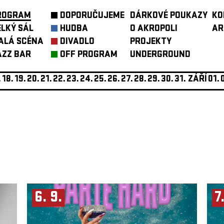
ROGRAM
DOPORUČUJEME
DÁRKOVÉ POUKAZY
KO
ELKÝ SÁL
HUDBA
O AKROPOLI
AR
ALÁ SCÉNA
DIVADLO
PROJEKTY
AZZ BAR
OFF PROGRAM
UNDERGROUND
.
18.
19.
20.
21.
22.
23.
24.
25.
26.
27.
28.
29.
30.
31.
ZÁŘÍ
01.
6. 9.
7