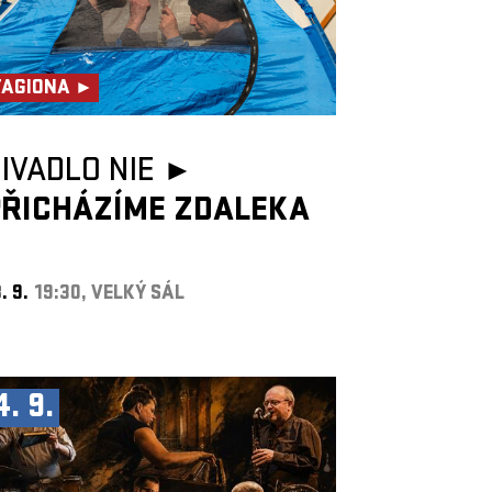
TAGIONA ►
IVADLO NIE ►
PŘICHÁZÍME ZDALEKA
. 9.
19:30, VELKÝ SÁL
4. 9.