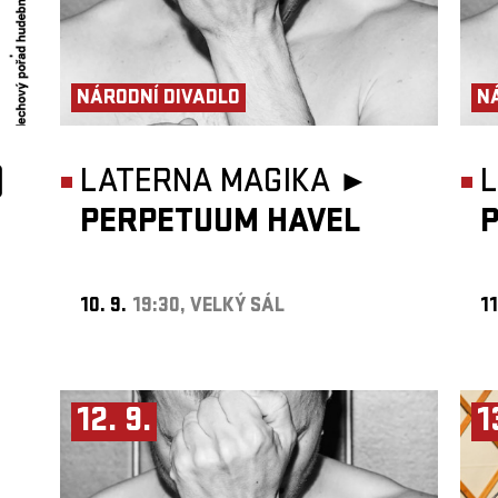
NÁRODNÍ DIVADLO
N
)
LATERNA MAGIKA ►
PERPETUUM HAVEL
10. 9.
19:30, VELKÝ SÁL
11
12. 9.
1