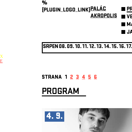
%
PALÁC
P
{PLUGIN_LOGO_LINK}
AKROPOLIS
V
M
J
SRPEN
08.
09.
10.
11.
12.
13.
14.
15.
16.
17
X
E
STRANA
1
2
3
4
5
6
PROGRAM
4. 9.