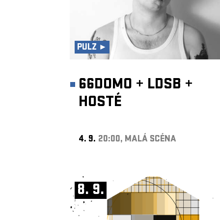
PULZ ►
66DOMO
+
LDSB
+
HOSTÉ
4. 9.
20:00, MALÁ SCÉNA
8. 9.