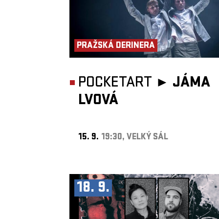
PRAŽSKÁ DERINERA
POCKETART ►
JÁMA
LVOVÁ
15. 9.
19:30, VELKÝ SÁL
18. 9.