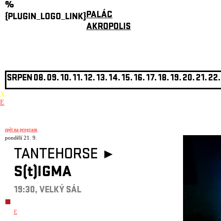
%
PALÁC
{PLUGIN_LOGO_LINK}
AKROPOLIS
SRPEN
08.
09.
10.
11.
12.
13.
14.
15.
16.
17.
18.
19.
20.
21.
22.
X
E
zpět na program
pondělí 21. 9.
TANTEHORSE ►
S(t)IGMA
19:30, VELKÝ SÁL
E