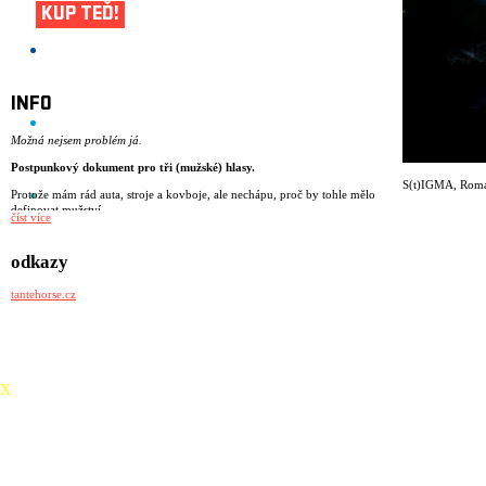
KUP TEĎ!
INFO
Možná nejsem problém já.
Postpunkový dokument pro tři (mužské) hlasy.
S(t)IGMA
,
Roma
Protože mám rád auta, stroje a kovboje, ale nechápu, proč by tohle mělo
definovat mužství.
číst více
Protože se koukám na prsa a zadky.
Protože jsem naposledy brečel po pepřáku.
Protože si nejsem úplně jistý, co přesně znamená být muž.
odkazy
Protože mám strach z radikalizující se společnosti.
Protože nerozumím potřebě být ALFA za každou cenu.
tantehorse.cz
S(t)IGMA je postpunkové představení o tom, jaké je dnes vyrůstat jako
mladý muž. O samotě, která se někdy mění ve vztek. O tlaku
jednoduchých hesel v hlubinách internetu. O stále se vracející otázce, jak
být „pořádný chlap“. A co když to chceš úplně jinak?
režie: Miřenka Čechová
X
dramaturgie: Barbara Herz
scénář: kolektiv
performance: Matěj Šíma, Sebastian Vopěnka, Matěj Šumbera
performance a společenskovědní výzkum: Alice Koubová
scénografie a kostýmy: Kateřina Radakulan
hudba: Matěj Šíma