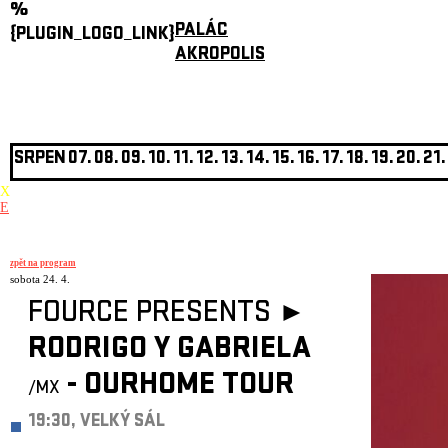
%
PALÁC
{PLUGIN_LOGO_LINK}
AKROPOLIS
SRPEN
07.
08.
09.
10.
11.
12.
13.
14.
15.
16.
17.
18.
19.
20.
21.
X
E
zpět na program
sobota 24. 4.
FOURCE PRESENTS ►
RODRIGO Y GABRIELA
- OURHOME TOUR
/MX
19:30, VELKÝ SÁL