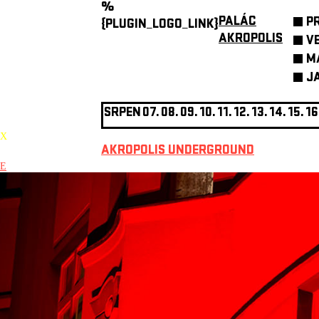
%
PALÁC
P
{PLUGIN_LOGO_LINK}
AKROPOLIS
V
M
J
SRPEN
07.
08.
09.
10.
11.
12.
13.
14.
15.
16
X
AKROPOLIS UNDERGROUND
E