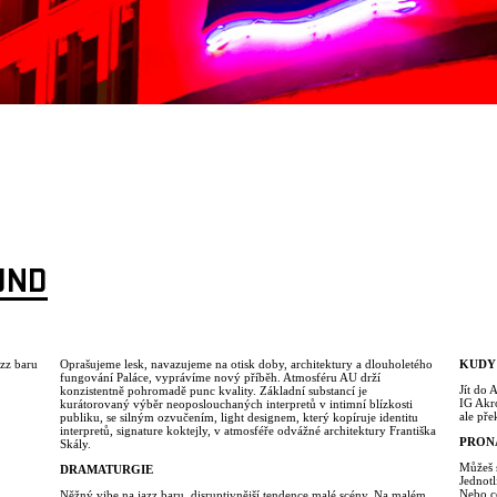
UND
azz baru
Oprašujeme lesk, navazujeme na otisk doby, architektury a dlouholetého
KUDY
fungování Paláce, vyprávíme nový příběh. Atmosféru AU drží
Jít do 
konzistentně pohromadě punc kvality. Základní substancí je
IG Akro
kurátorovaný výběr neoposlouchaných interpretů v intimní blízkosti
ale pře
publiku, se silným ozvučením, light designem, který kopíruje identitu
interpretů, signature koktejly, v atmosféře odvážné architektury Františka
PRON
Skály.
Můžeš s
DRAMATURGIE
Jednotl
Nebo c
Něžný vibe na jazz baru, disruptivnější tendence malé scény. Na malém