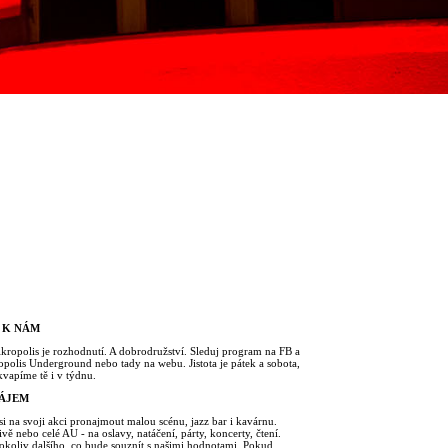
 K NÁM
Akropolis je rozhodnutí. A dobrodružství. Sleduj program na FB a
polis Underground nebo tady na webu. Jistota je pátek a sobota,
kvapíme tě i v týdnu.
ÁJEM
i na svoji akci pronajmout malou scénu, jazz bar i kavárnu.
ivě nebo celé AU - na oslavy, natáčení, párty, koncerty, čtení.
okoliv dalšího, co bude souznít s našimi hodnotami. Pokud