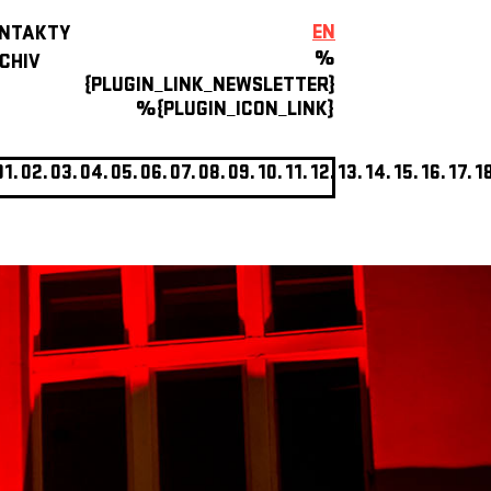
EN
NTAKTY
%
CHIV
{PLUGIN_LINK_NEWSLETTER}
%{PLUGIN_ICON_LINK}
01.
02.
03.
04.
05.
06.
07.
08.
09.
10.
11.
12.
13.
14.
15.
16.
17.
1