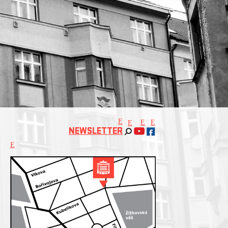
E
E
E
E
NEWSLETTER
E