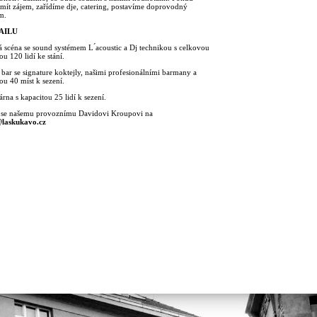
mít zájem, zařídíme dje, catering, postavíme doprovodný
m.
AILU
 scéna se sound systémem L ́acoustic a Dj technikou s celkovou
ou 120 lidí ke stání.
 bar se signature koktejly, našimi profesionálními barmany a
ou 40 míst k sezení.
rna s kapacitou 25 lidí k sezení.
 se našemu provoznímu Davidovi Kroupovi na
laskukavo.cz