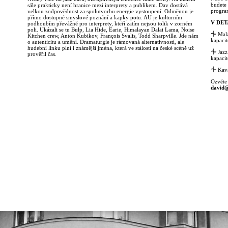
budete 
sále prakticky není hranice mezi interprety a publikem. Dav dostává
progra
velkou zodpovědnost za spolutvorbu energie vystoupení. Odměnou je
přímo dostupné smyslové poznání a kapky potu. AU je kulturním
V DET
podhoubím převážně pro interprety, kteří zatím nejsou tolik v zorném
poli. Ukázali se tu Bulp, Lia Hide, Earie, Himalayan Dalai Lama, Noise
⏆
Malá
Kitchen crew, Anton Kubikov, François Svalis, Todd Sharpville. Jde nám
kapacit
o autenticitu a umění. Dramaturgie je rámovaná alternativností, ale
hudební linku plní i známější jména, která ve stálosti na české scéně už
⏆
Jazz
prověřil čas.
kapacit
⏆
Kavá
Ozvěte
david@