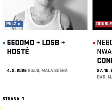
PULZ ►
DOUBLE
66DOMO
+
LDSB
+
NEB
HOSTÉ
NWA
CON
4. 9. 2026
20:00, MALÁ SCÉNA
27. 10.
BAR, M
STRANA
1
X