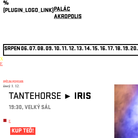
%
PALÁC
{PLUGIN_LOGO_LINK}
AKROPOLIS
SRPEN
06.
07.
08.
09.
10.
11.
12.
13.
14.
15.
16.
17.
18.
19.
20.
X
E
zpět na program
úterý 1. 12.
TANTEHORSE ►
IRIS
19:30, VELKÝ SÁL
E
KUP TEĎ!